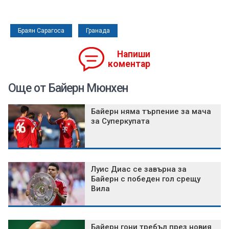
Браян Сарагоса
Гранада
Напиши
коментар
Още от Байерн Мюнхен
Байерн няма търпение за мача
за Суперкупата
Луис Диас се завърна за
Байерн с победен гол срещу
Вила
Байерн гони требъл през новия