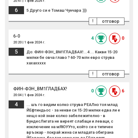
20:41 | 1 фев 2024 г.
6
5 Друго си е Томаш Чунчара :)))
!
отговор
6-0
4
0
20:20 | 1 фев 2024 г.
5
До: ФИН-ФЭН_BM1ГЛАДБАХ!...4 ... Какви 15-20
милки бе овча главо ? 60-70 млн евро струва
хахаххххх
!
отговор
ФИН-ФЭН_BM1ГЛАДБАХ!
0
6
20:04 | 1 фев 2024 г.
4
... шъ го видим колко струва РЕАЛно тоя млад
ЙЕфтиндьос - за некви си 15-20 милки едва ли е
нещо кой знае колко забележително - в
БундесЛигата не виреят слабаци и леваци, с
изключение на мЯЮУУто, който си е типичен
връзкар - покрай жена си младата обиграна
ЙЕздачка, без тая нема как да Г0 търпят.