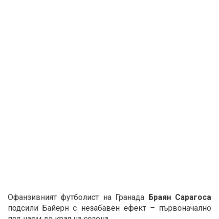
Офанзивният футболист на Гранада
Браян Сарагоса
подсили Байерн с незабавен ефект – първоначално
под наем до края на сезона.