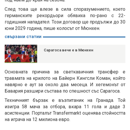
След това ще влезе в сила споразумението, което
германските рекордьори обявиха по-рано с 22-
годишния нападател. Този договор ще продължи до 30
юни 2029 година, пише колосът от Мюнхен.
свързани статии
Сарагоса вече е в Мюнхен
Основната причина за светкавичния трансфер е
травмата на крилото на Байерн Кингсли Коман, който
навярно е аут за около два месеца. И хегемонът от
Бавария разшири състава по спешност със Сарагоса.
Техничният бързак е възпитаник на Гранада. Той
изигра 58 мача за отбора, вкара 11 гола и даде 3
асистенции. Порталът Transfermarkt оценява стойността
на играча на 12 милиона евро.