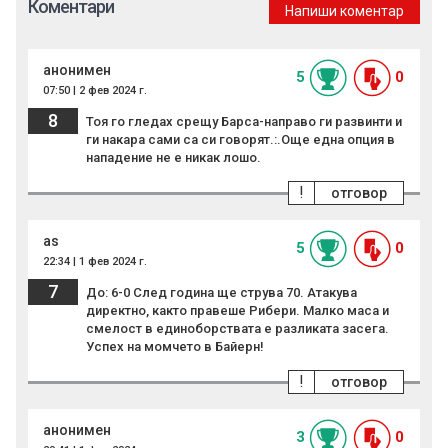
Коментари
Напиши коментар
анонимен
5
0
07:50 | 2 фев 2024 г.
8
Тоя го гледах срещу Барса-направо ги развинти и
ги накара сами са си говорят.:.Още една опция в
нападение не е никак лошо.
!
отговор
as
5
0
22:34 | 1 фев 2024 г.
7
До: 6-0 След година ще струва 70. Атакува
директно, както правеше Рибери. Малко маса и
смелост в единоборствата е разликата засега.
Успех на момчето в Байерн!
!
отговор
анонимен
3
0