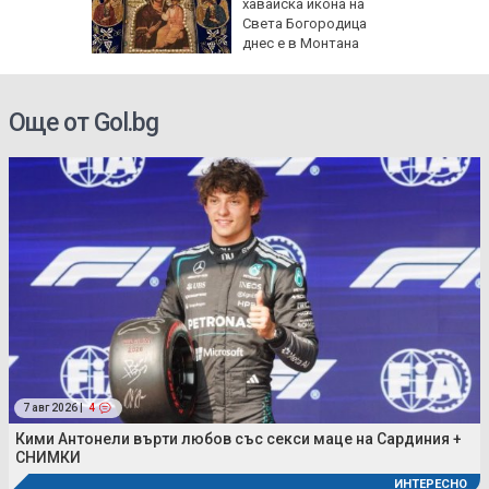
хавайска икона на
бури и
Света Богородица
градушки
днес е в Монтана
Още от Gol.bg
7 авг 2026 |
4
Кими Антонели върти любов със секси маце на Сардиния +
СНИМКИ
ИНТЕРЕСНО