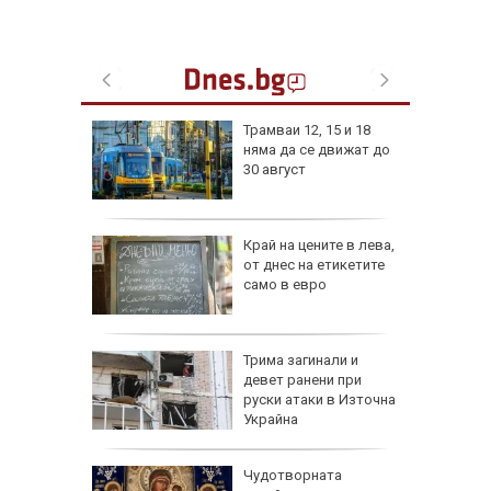
изпепели
Трамваи 12, 15 и 18
, над 20
няма да се движат до
30 август
ВИДЕО)
рона
Край на цените в лева,
дам:
от днес на етикетите
само в евро
и
а без
Трима загинали и
губа от
девет ранени при
руски атаки в Източна
Украйна
 Жеги до
Чудотворната