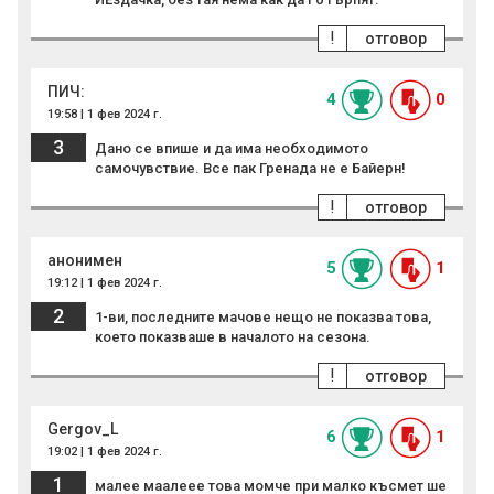
!
отговор
ПИЧ:
4
0
19:58 | 1 фев 2024 г.
3
Дано се впише и да има необходимото
самочувствие. Все пак Гренада не е Байерн!
!
отговор
анонимен
5
1
19:12 | 1 фев 2024 г.
2
1-ви, последните мачове нещо не показва това,
което показваше в началото на сезона.
!
отговор
Gergov_L
6
1
19:02 | 1 фев 2024 г.
1
малее маалеее това момче при малко късмет ше