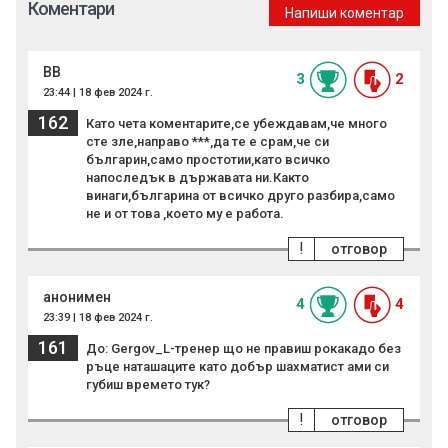
Коментари
Напиши коментар
BB
3
2
23:44 | 18 фев 2024 г.
162
Като чета коментарите,се убеждавам,че много
сте зле,направо ***,да те е срам,че си
българин,само простотии,като всичко
напоследък в държавата ни.Както
винаги,българина от всичко друго разбира,само
не и от това ,което му е работа.
!
отговор
анонимен
4
4
23:39 | 18 фев 2024 г.
161
До: Gergov_L-тренер що не правиш рокакадо без
ръце наташаците като добър шахматист ами си
губиш времето тук?
!
отговор