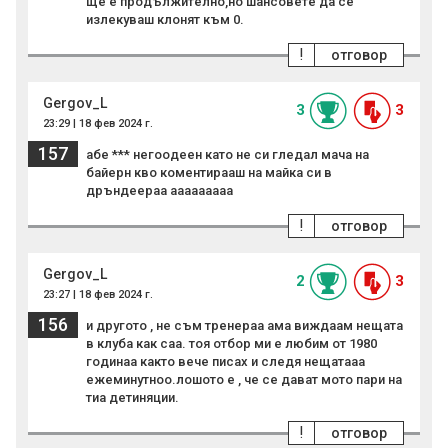
ще е продължително,но шансовете да се
излекуваш клонят към 0.
!
отговор
Gergov_L
3
3
23:29 | 18 фев 2024 г.
157
абе *** негоодеен като не си гледал мача на
байерн кво коментирааш на майка си в
дръндеераа ааааааааа
!
отговор
Gergov_L
2
3
23:27 | 18 фев 2024 г.
156
и другото , не съм тренераа ама виждаам нещата
в клуба как саа. тоя отбор ми е любим от 1980
годинаа както вече писах и следя нещатааа
ежеминутноо.лошото е , че се дават мото пари на
тиа детиняции.
!
отговор