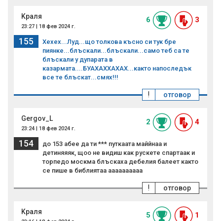
Kраля
6
3
23:27 | 18 фев 2024 г.
155
Хехех...Луд...що толкова късно си тук бре
пиянке...блъскали...блъскали...само теб са те
блъскали у дупаpата в
казармата....БУАХАХХАХАХ...както напоследък
все те блъскат...смях!!!
!
отговор
Gergov_L
2
4
23:24 | 18 фев 2024 г.
154
до 153 абее да ти *** путкаата маййнаа и
детиняяяк, щоо не видиш как рускете спартаак и
торпедо москма блъскаха дебелия балеет както
се пише в библиятаа аааааааааа
!
отговор
Kраля
5
1