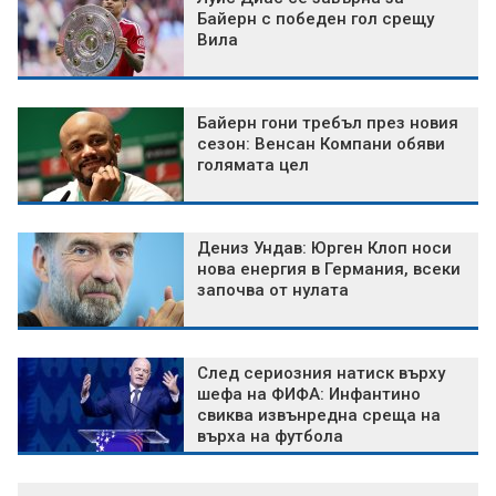
Байерн с победен гол срещу
Вила
Байерн гони требъл през новия
сезон: Венсан Компани обяви
голямата цел
Дениз Ундав: Юрген Клоп носи
нова енергия в Германия, всеки
започва от нулата
След сериозния натиск върху
шефа на ФИФА: Инфантино
свиква извънредна среща на
върха на футбола