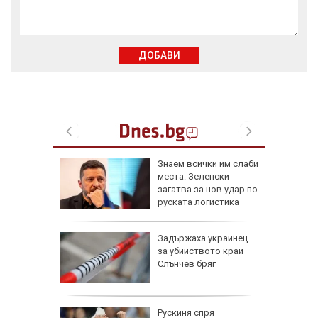
ДОБАВИ
ра край
Знаем всички им слаби
раинец
места: Зеленски
ка си и
загатва за нов удар по
га
руската логистика
Задържаха украинец
ените да
за убийството край
ите си
Слънчев бряг
омикс:
Рускиня спря