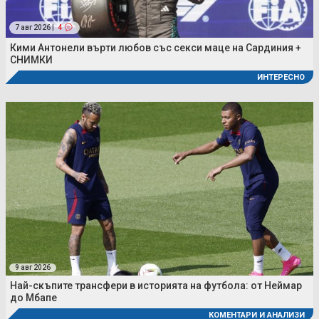
7 авг 2026 |
4
Кими Антонели върти любов със секси маце на Сардиния +
СНИМКИ
ИНТЕРЕСНО
9 авг 2026
Най-скъпите трансфери в историята на футбола: от Неймар
до Мбапе
КОМЕНТАРИ И АНАЛИЗИ