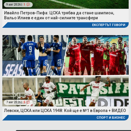
9 авг 2026 |
1
Ивайло Петров-Пифа: ЦСКА трябва да стане шампион,
Вальо Илиев е един от най-силните трансфери
ЕКСПЕРТЪТ ГОВОРИ
7 авг 2026 |
5
Левски, ЦСКА или ЦСКА 1948: Кой ще е №1 в Европа + ВИДЕО
СПОРТ И БИЗНЕС