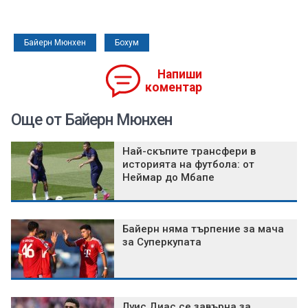
Байерн Мюнхен
Бохум
Напиши
коментар
Още от Байерн Мюнхен
Най-скъпите трансфери в
историята на футбола: от
Неймар до Мбапе
Байерн няма търпение за мача
за Суперкупата
Луис Диас се завърна за