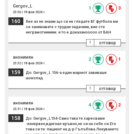
Gergov_L
1
3
23:36 | 18 фев 2024 г.
160
бее аз не знаам що си не гледате БГ футбола ми
се занимавате с трудни задачиии, вие сте
неграмотниииии. и то е доказанооооо от БАН
!
отговор
анонимен
2
1
23:32 | 18 фев 2024 г.
159
До: Gergov_L 156-а един мармот завиваше
шоколад
!
отговор
анонимен
4
2
23:31 | 18 фев 2024 г.
158
До: Gergov_L154-Само така те харесваме
-изнервен,вдигнал кръвно,не си на себе си.Ето
това си ти -пациент на д-р Гълъбова.Лекуването