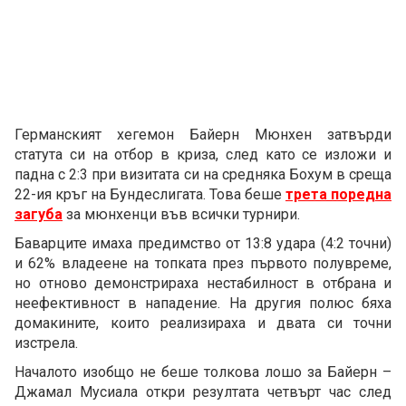
Германският хегемон Байерн Мюнхен затвърди
статута си на отбор в криза, след като се изложи и
падна с 2:3 при визитата си на средняка Бохум в среща
22-ия кръг на Бундеслигата. Това беше
трета поредна
загуба
за мюнхенци във всички турнири.
Баварците имаха предимство от 13:8 удара (4:2 точни)
и 62% владеене на топката през първото полувреме,
но отново демонстрираха нестабилност в отбрана и
неефективност в нападение. На другия полюс бяха
домакините, които реализираха и двата си точни
изстрела.
Началото изобщо не беше толкова лошо за Байерн –
Джамал Мусиала откри резултата четвърт час след