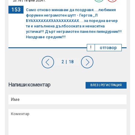
23:16 | 18 фев 2024 г.
153
Само отново минавам да поздравя....любимия
форумен неграмотен шутт - Гергов_Л
БУАХАХАХАХХАХАХАХАХАХ....за поредна вечер
ти е напълнена дълбоооката и ненаситна
устичка!!! Дърт неграмотен панелен пияндурник!!!
Наздраве средняк!!!
!
отговор
Напиши коментар
ВЛЕЗ
|
РЕГИСТРАЦИЯ