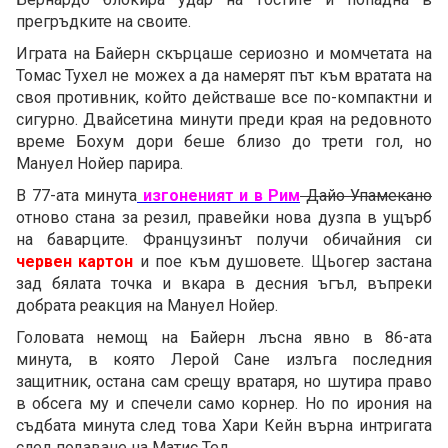
прегръдките на своите.
Играта на Байерн скърцаше сериозно и момчетата на
Томас Тухел не можех а да намерят път към вратата на
своя противник, който действаше все по-компактни и
сигурно. Двайсетина минути преди края на редовното
време Бохум дори беше близо до трети гол, но
Мануел Нойер парира.
В 77-ата минута
изгоненият и в Рим
Дайо Упамекано
отново стана за резил, правейки нова дузпа в ущърб
на баварците. Французинът получи обичайния си
червен картон
и пое към душовете. Щьогер застана
зад бялата точка и вкара в десния ъгъл, въпреки
добрата реакция на Мануел Нойер.
Головата немощ на Байерн лъсна явно в 86-ата
минута, в която Лерой Сане излъга последния
защитник, остана сам срещу вратаря, но шутира право
в обсега му и спечели само корнер. Но по ирония на
съдбата минута след това Хари Кейн върна интригата
след подаване на Матис Тел.