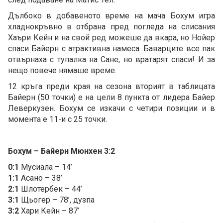
Дълбоко в добавеното време на мача Бохум игра
хладнокръвно в отбрана пред погледа на слисания
Хаъри Кейн и на свой ред можеше да вкара, но Нойер
спаси Байерн с атрактивна намеса. Баварците все пак
отвърнаха с тупалка на Сане, но вратарят спаси! И за
нещо повече нямаше време.
12 кръга преди края на сезона вторият в таблицата
Байерн (50 точки) е на цели 8 пункта от лидера Байер
Леверкузен. Бохум се изкачи с четири позиции и в
момента е 11-и с 25 точки.
Бохум – Байерн Мюнхен 3:2
0:1
Мусиала – 14’
1:1
Асано – 38’
2:1
Шлотербек – 44’
3:1
Щьогер – 78’, дузпа
3:2
Хари Кейн – 87’