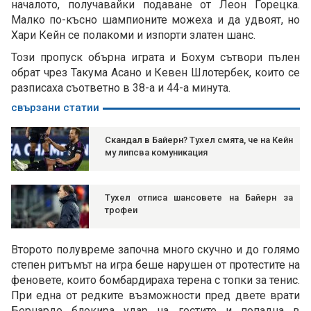
началото, получавайки подаване от Леон Горецка.
Малко по-късно шампионите можеха и да удвоят, но
Хари Кейн се полакоми и изпорти златен шанс.
Този пропуск обърна играта и Бохум сътвори пълен
обрат чрез Такума Асано и Кевен Шлотербек, които се
разписаха съответно в 38-а и 44-а минута.
свързани статии
Скандал в Байерн? Тухел смята, че на Кейн
му липсва комуникация
Тухел отписа шансовете на Байерн за
трофеи
Второто полувреме започна много скучно и до голямо
степен ритъмът на игра беше нарушен от протестите на
феновете, които бомбардираха терена с топки за тенис.
При една от редките възможности пред двете врати
Бернардо блокира удар на гостите и попадна в