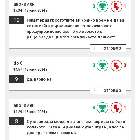
анонимен
0
1
17:34 | 18 юни 2024 г.
10
Нямат край простотиите ви,крайно време е да ви
хакна сайта,първоначално по-лекичко като
предупреждение,ако не се вземете в
ръце,следващия път приключвате дейност!
!
отговор
do 8
0
0
14:57 | 18 юни 2024 г.
9
да, вярно е !
!
отговор
анонимен
3
1
14:29 | 18 юни 2024 г.
8
Суперзвезда може да стане, ако спре да го боли
коляното. Сега е , един мач супер играе , а после
два-три го няма никакъв.