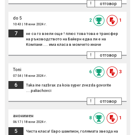
!
отговор
do 5
2
1
10:43 | 18 юни 2024 г.
7
не са го взели още ! плюс това това е трансфер
на ръководството на Байерн едва ли е на
Компани .... има класа в момчето иначе
!
отговор
Toni
6
3
07:54 | 18 юни 2024 г.
6
Taka ine razbrax za koia syper zvezda govorite
....paliachovci
!
отговор
анонимен
8
1
06:17 | 18 юни 2024 г.
5
Чиста класа! Евро шампион, голямата звезда на