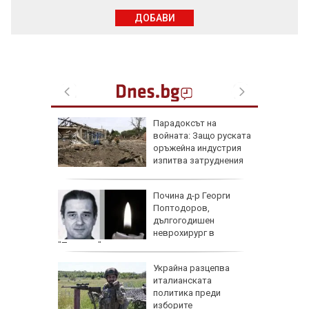
ДОБАВИ
те жеги
Парадоксът на
алия да
войната: Защо руската
ното
оръжейна индустрия
изпитва затруднения
 с
Почина д-р Георги
ия:
Поптодоров,
" поема
дългогодишен
е
неврохирург в
"Пирогов"
и
Украйна разцепва
иция" по
италианската
д
политика преди
со,
изборите