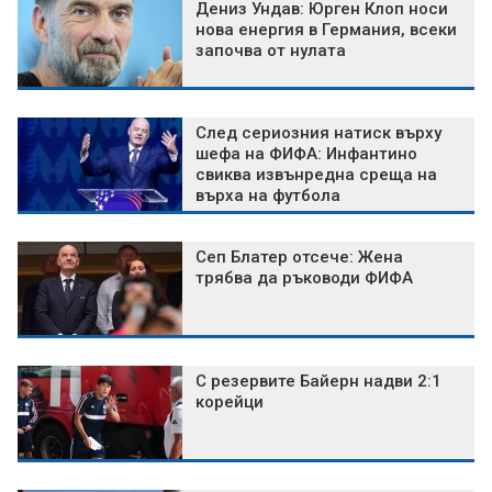
Дениз Ундав: Юрген Клоп носи
нова енергия в Германия, всеки
започва от нулата
След сериозния натиск върху
шефа на ФИФА: Инфантино
свиква извънредна среща на
върха на футбола
Сеп Блатер отсече: Жена
трябва да ръководи ФИФА
С резервите Байерн надви 2:1
корейци