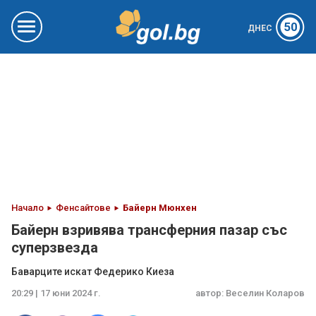
50
ДНЕС
Начало
Фенсайтове
Байерн Мюнхен
Байерн взривява трансферния пазар със
суперзвезда
Баварците искат Федерико Киеза
20:29 | 17 юни 2024 г.
автор:
Веселин Коларов