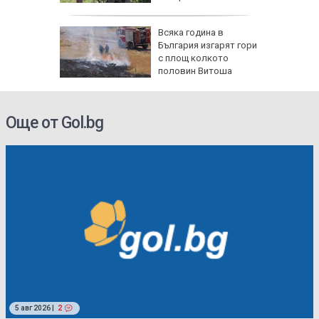
и:
Всяка година в
Банско
България изгарят гори
с площ колкото
прежение
половин Витоша
Още от Gol.bg
5 авг 2026 |
2