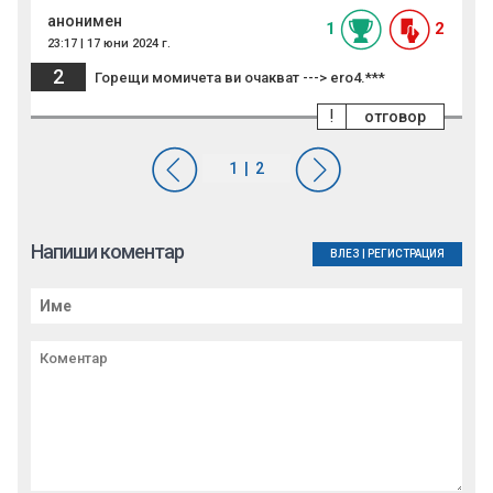
анонимен
1
2
23:17 | 17 юни 2024 г.
2
Горещи момичета ви очакват ---> ero4.***
!
отговор
Напиши коментар
ВЛЕЗ
|
РЕГИСТРАЦИЯ