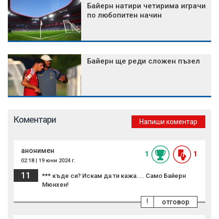
Байерн натири четирима играчи
по любопитен начин
Байерн ще реди сложен пъзел
Коментари
Напиши коментар
анонимен
1
1
02:18 | 19 юни 2024 г.
11
*** къде си? Искам да ти кажа.... Само Байерн
Мюнхен!
!
отговор