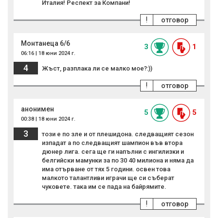
Италия! Респект за Компани!
!
отговор
Монтанеца 6/6
3
1
06:16 | 18 юни 2024 г.
4
Жъст, разплака ли се малко мое?:))
!
отговор
анонимен
5
5
00:38 | 18 юни 2024 г.
3
този е по зле и от плешидона. следващият сезон
изпадат а по следващият шампион във втора
дюнер лига. сега ще ги напълни с ингилизки и
белгийски мамунки за по 30 40 милиона и няма да
има отърване от тях 5 години. освен това
малкото талантливи играчи ще си съберат
чуковете. така им се пада на байрямите.
!
отговор