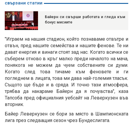
свързани статии
Байерн си свърши работата и гледа към
бонус мисиите
"Играем на нашия стадион, който познаваме отвътре и
отвън, пред нашите семейства и нашите фенове. Те ни
дават енергия и винаги стоят зад нас. Когато всички се
съберем отново в кръг малко преди началото на мача,
понякога не можем да чуем собствените си думи.
Когато след това тичаме към феновете и ги
погледнем в лицата, това ми дава най-големия тласък.
Същото ще бъде и в сряда. И точно тази атмосфера,
трябва да накараме Байерн да я почувства", каза
Тапсоба пред официалния уебсайт на Леверкузен във
вторник.
Байер Леверкузен се бори за място в Шампионската
лига през следващия сезон чрез Бундеслигата.