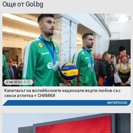
Още от Gol.bg
6 авг 2026 |
3
Капитанът на волейболните национали върти любов със
секси атлетка + СНИМКИ
ИНТЕРЕСНО