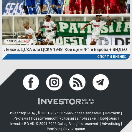
7 авг 2026 |
4
Левски, ЦСКА или ЦСКА 1948: Кой ще е №1 в Европа + ВИДЕО
СПОРТ И БИЗНЕС
Инвестор.БГ АД © 2001-2026 | Всички права запазени. |
Контакти
|
Реклама
|
Поверителност
|
Условия за ползване
|
Портфолио
|
Investor.BG AD © 2001-2026 Gol.bg All rights reserved. |
Advertising
|
Portfolio
|
Лични данни