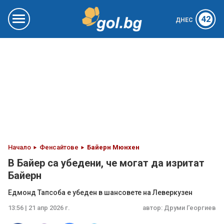
42
ДНЕС
Начало
Фенсайтове
Байерн Мюнхен
В Байер са убедени, че могат да изритат
Байерн
Едмонд Тапсоба е убеден в шансовете на Леверкузен
13:56 | 21 апр 2026 г.
автор:
Друми Георгиев