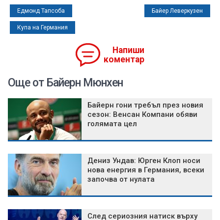
Едмонд Тапсоба
Байер Леверкузен
Купа на Германия
Напиши
коментар
Още от Байерн Мюнхен
Байерн гони требъл през новия
сезон: Венсан Компани обяви
голямата цел
Дениз Ундав: Юрген Клоп носи
нова енергия в Германия, всеки
започва от нулата
След сериозния натиск върху