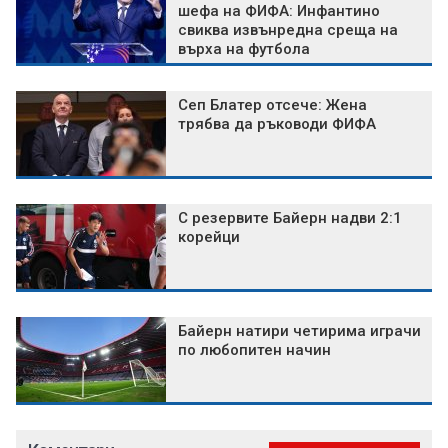
шефа на ФИФА: Инфантино
свиква извънредна среща на
върха на футбола
Сеп Блатер отсече: Жена
трябва да ръководи ФИФА
С резервите Байерн надви 2:1
корейци
Байерн натири четирима играчи
по любопитен начин