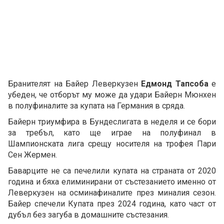
Бранителят на Байер Леверкузен
Едмонд Тапсоба
е
убеден, че отборът му може да удари Байерн Мюнхен
в полуфиналите за купата на Германия в сряда.
Байерн триумфира в Бундеслигата в неделя и се бори
за требъл, като ще играе на полуфинал в
Шампионската лига срещу носителя на трофея Пари
Сен Жермен.
Баварците не са печелили купата на страната от 2020
година и бяха елиминирани от състезанието именно от
Леверкузен на осминафиналите през миналия сезон.
Байер спечели Купата през 2024 година, като част от
дубъл без загуба в домашните състезания.