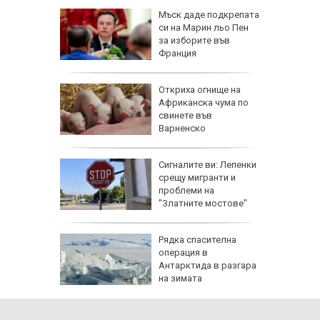
еста
Мъск даде подкрепата
си на Марин льо Пен
за изборите във
Франция
ова
Откриха огнище на
 млн.
Африканска чума по
а на
свинете във
н
Варненско
ъса
Сигналите ви: Лепенки
жаха
срещу мигранти и
ай Видин
проблеми на
"Златните мостове"
Рядка спасителна
 8 август
операция в
 Как
Антарктида в разгара
те води
на зимата
ка на