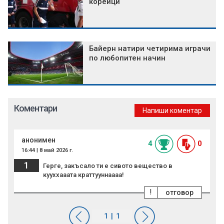
корейци
Байерн натири четирима играчи
по любопитен начин
Коментари
Напиши коментар
анонимен
4
0
16:44 | 8 май 2026 г.
1
Герге, закъсало ти е сивото вещество в
кууххааата краттууннаааа!
!
отговор