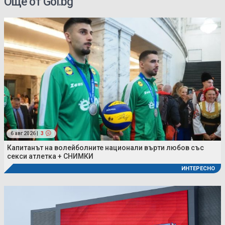
Още от Gol.bg
6 авг 2026 |
3
Капитанът на волейболните национали върти любов със
секси атлетка + СНИМКИ
ИНТЕРЕСНО