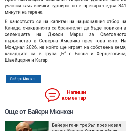
участия във всички турнири, но е прекарал едва 841
минути на терена.
В качеството си на капитан на националния отбор на
Канада, очакванията са бранителят да бъде повикан в
селекцията на Джеси Марш за Световното
първенство в Северна Америка през това лято. На
Мондиал 2026, на който ще играят на собствена земя,
канадците са в група „Б“ с Босна и Херцеговина,
Швейцария и Катар.
Байерн Мюнхен
Напиши
коментар
Още от Байерн Мюнхен
Байерн гони требъл през новия
сезон: Венсан Компани обяви