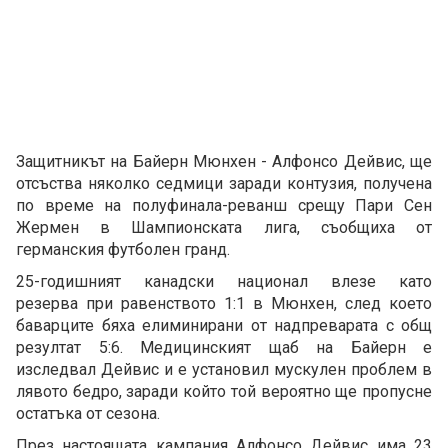
Защитникът на Байерн Мюнхен - Алфонсо Дейвис, ще
отсъства няколко седмици заради контузия, получена
по време на полуфинала-реванш срещу Пари Сен
Жермен в Шампионската лига, съобщиха от
германския футболен гранд.
25-годишният канадски национал влезе като
резерва при равенството 1:1 в Мюнхен, след което
баварците бяха елиминирани от надпреварата с общ
резултат 5:6. Медицинският щаб на Байерн е
изследвал Дейвис и е установил мускулен проблем в
лявото бедро, заради който той вероятно ще пропусне
остатъка от сезона.
През настоящата кампания Алфонсо Дейвис има 23