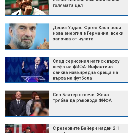
голямата цел
Дениз Ундав: Юрген Клоп носи
нова енергия в Германия, всеки
започва от нулата
След сериозния натиск върху
шефа на ФИФА: Инфантино
свиква извънредна среща на
върха на футбола
Сеп Блатер отсече: Жена
трябва да ръководи ФИФА
С резервите Байерн надви 2:1