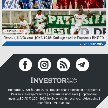
7 авг 2026 |
4
Левски, ЦСКА или ЦСКА 1948: Кой ще е №1 в Европа + ВИДЕО
СПОРТ И БИЗНЕС
Инвестор.БГ АД © 2001-2026 | Всички права запазени. |
Контакти
|
Реклама
|
Поверителност
|
Условия за ползване
|
Портфолио
|
Investor.BG AD © 2001-2026 Gol.bg All rights reserved. |
Advertising
|
Portfolio
|
Лични данни