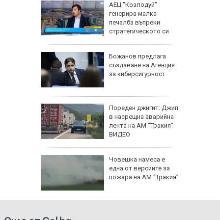
ва
АЕЦ "Козлодуй"
па AI за
генерира малка
а:
печалба въпреки
а съвети
стратегическото си
значение
сихолог
Божанов предлага
 в
създаване на Агенция
ствали
за киберсигурност
ца,
Пореден джигит: Джип
Тайланд
в насрещна аварийна
ба си и
лента на АМ "Тракия"
ЕО)
ВИДЕО
лбата,
Човешка намеса е
ира АЕЦ
една от версиите за
 обидно
пожара на АМ “Тракия”