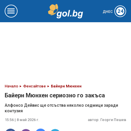
24
ДНЕС
Начало
Фенсайтове
Байерн Мюнхен
Байерн Мюнхен сериозно го закъса
Алфонсо Дейвис ще отсъства няколко седмици заради
контузия
15:56 | 8 май 2026 г.
автор:
Георги Пешев