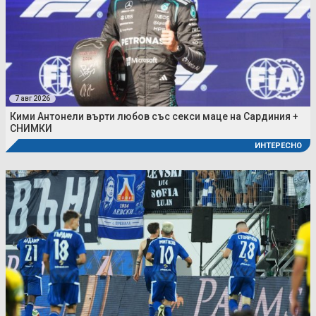
7 авг 2026
Кими Антонели върти любов със секси маце на Сардиния +
СНИМКИ
ИНТЕРЕСНО