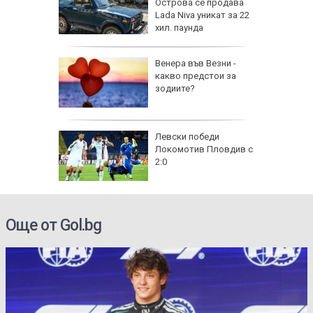
ник на
Острова се продава
Lada Niva уникат за 22
хил. паунда
на
Венера във Везни -
нал в
какво предстои за
зодиите?
рола по
Левски победи
Локомотив Пловдив с
а арести
2:0
Още от Gol.bg