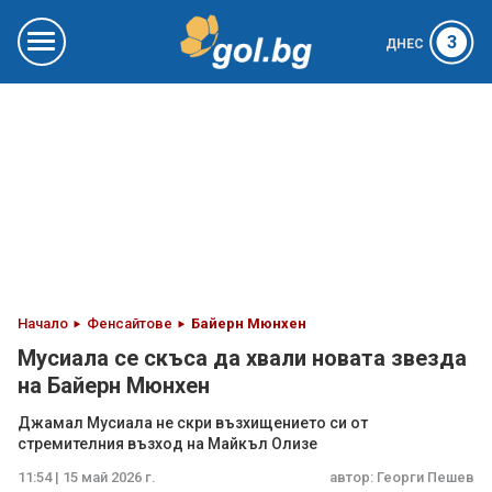
3
ДНЕС
Начало
Фенсайтове
Байерн Мюнхен
Мусиала се скъса да хвали новата звезда
на Байерн Мюнхен
Джамал Мусиала не скри възхищението си от
стремителния възход на Майкъл Олизе
11:54 | 15 май 2026 г.
автор:
Георги Пешев