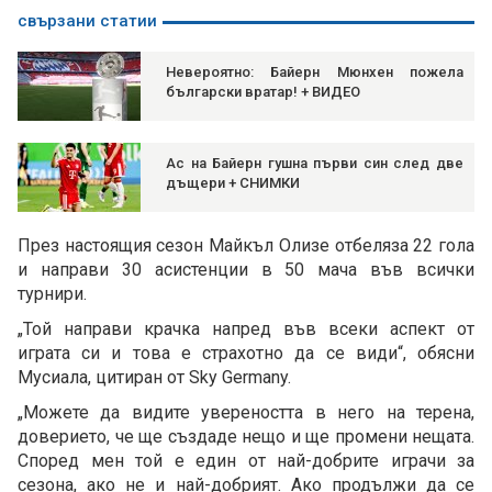
свързани статии
Невероятно: Байерн Мюнхен пожела
български вратар! + ВИДЕО
Ас на Байерн гушна първи син след две
дъщери + СНИМКИ
През настоящия сезон Майкъл Олизе отбеляза 22 гола
и направи 30 асистенции в 50 мача във всички
турнири.
„Той направи крачка напред във всеки аспект от
играта си и това е страхотно да се види“, обясни
Мусиала, цитиран от Sky Germany.
„Можете да видите увереността в него на терена,
доверието, че ще създаде нещо и ще промени нещата.
Според мен той е един от най-добрите играчи за
сезона, ако не и най-добрият. Ако продължи да се