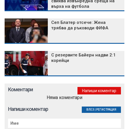
свиква извънредна среща на
върха на футбола
Сеп Блатер отсече: Жена
трябва да ръководи ФИФА
С резервите Байерн надви 2:1
корейци
Коментари
Напиши коментар
Няма коментари
Напиши коментар
ВЛЕЗ
|
РЕГИСТРАЦИЯ