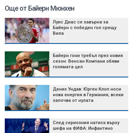
Още от Байерн Мюнхен
Луис Диас се завърна за
Байерн с победен гол срещу
Вила
Байерн гони требъл през новия
сезон: Венсан Компани обяви
голямата цел
Дениз Ундав: Юрген Клоп носи
нова енергия в Германия, всеки
започва от нулата
След сериозния натиск върху
шефа на ФИФА: Инфантино