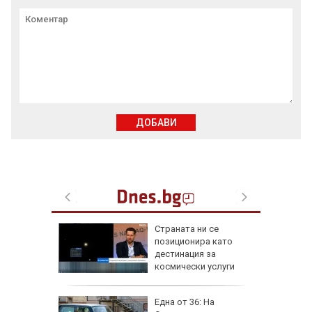
ДОБАВИ
от за 3
Страната ни се
е на
позиционира като
вижение
дестинация за
 август
космически услуги
а най-
Една от 36: На