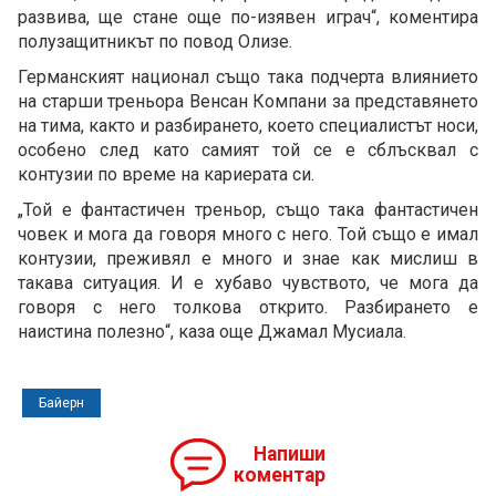
развива, ще стане още по-изявен играч“, коментира
полузащитникът по повод Олизе.
Германският национал също така подчерта влиянието
на старши треньора Венсан Компани за представянето
на тима, както и разбирането, което специалистът носи,
особено след като самият той се е сблъсквал с
контузии по време на кариерата си.
„Той е фантастичен треньор, също така фантастичен
човек и мога да говоря много с него. Той също е имал
контузии, преживял е много и знае как мислиш в
такава ситуация. И е хубаво чувството, че мога да
говоря с него толкова открито. Разбирането е
наистина полезно“, каза още Джамал Мусиала.
Байерн
Напиши
коментар