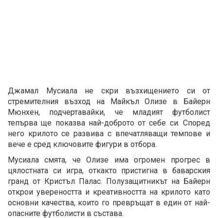
Джамал Мусиала не скри възхищението си от
стремителния възход на Майкъл Олизе в Байерн
Мюнхен, подчертавайки, че младият футболист
тепърва ще показва най-доброто от себе си. Според
него крилото се развива с впечатляващи темпове и
вече е сред ключовите фигури в отбора.
Мусиала смята, че Олизе има огромен прогрес в
цялостната си игра, откакто пристигна в баварския
гранд от Кристъл Палас. Полузащитникът на Байерн
открои увереността и креативността на крилото като
основни качества, които го превръщат в един от най-
опасните футболисти в състава.