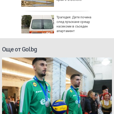
Трагедия: Дете почина
 8 август
след пръскане срещу
 Как
насекоми в съседен
те води
апартамент
ка на
Още от Gol.bg