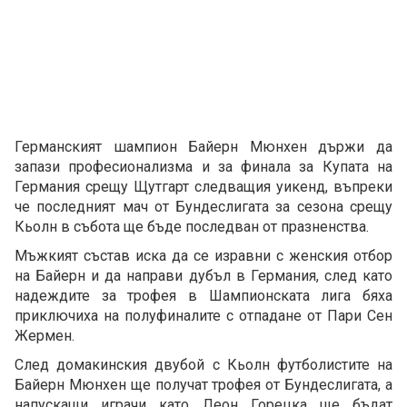
Германският шампион Байерн Мюнхен държи да
запази професионализма и за финала за Купата на
Германия срещу Щутгарт следващия уикенд, въпреки
че последният мач от Бундеслигата за сезона срещу
Кьолн в събота ще бъде последван от празненства.
Мъжкият състав иска да се изравни с женския отбор
на Байерн и да направи дубъл в Германия, след като
надеждите за трофея в Шампионската лига бяха
приключиха на полуфиналите с отпадане от Пари Сен
Жермен.
След домакинския двубой с Кьолн футболистите на
Байерн Мюнхен ще получат трофея от Бундеслигата, а
напускащи играчи като Леон Горецка ще бъдат