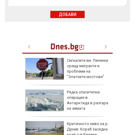
ДОБАВИ
еста
Сигналите ви: Лепенки
срещу мигранти и
проблеми на
"Златните мостове"
ова
Рядка спасителна
 млн.
операция в
а на
Антарктида в разгара
н
на зимата
ъса
Критичното ниво на р.
жаха
Дунав: Кораб заседна
ай Видин
край о-в Белене