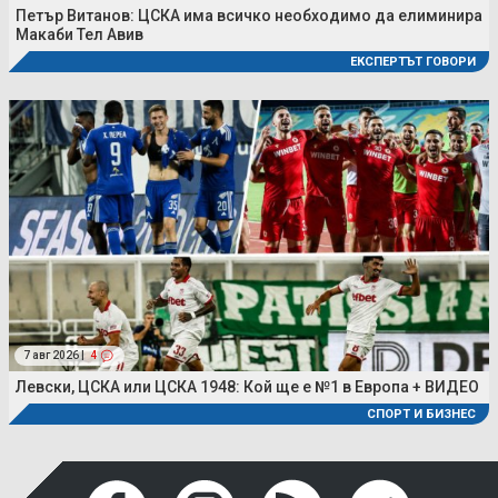
Петър Витанов: ЦСКА има всичко необходимо да елиминира
Макаби Тел Авив
ЕКСПЕРТЪТ ГОВОРИ
7 авг 2026 |
4
Левски, ЦСКА или ЦСКА 1948: Кой ще е №1 в Европа + ВИДЕО
СПОРТ И БИЗНЕС