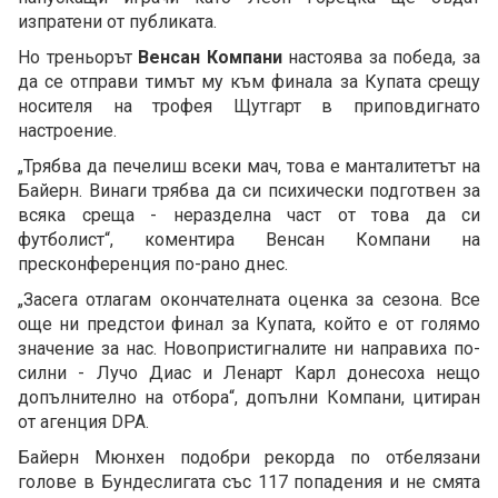
изпратени от публиката.
Но треньорът
Венсан Компани
настоява за победа, за
да се отправи тимът му към финала за Купата срещу
носителя на трофея Щутгарт в приповдигнато
настроение.
„Трябва да печелиш всеки мач, това е манталитетът на
Байерн. Винаги трябва да си психически подготвен за
всяка среща - неразделна част от това да си
футболист“, коментира Венсан Компани на
пресконференция по-рано днес.
„Засега отлагам окончателната оценка за сезона. Все
още ни предстои финал за Купата, който е от голямо
значение за нас. Новопристигналите ни направиха по-
силни - Лучо Диас и Ленарт Карл донесоха нещо
допълнително на отбора“, допълни Компани, цитиран
от агенция DPA.
Байерн Мюнхен подобри рекорда по отбелязани
голове в Бундеслигата със 117 попадения и не смята