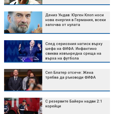
Дениз Ундав: Юрген Клоп носи
нова енергия в Германия, всеки
започва от нулата
След сериозния натиск върху
шефа на ФИФА: Инфантино
свиква извънредна среща на
върха на футбола
Сеп Блатер отсече: Жена
трябва да ръководи ФИФА
С резервите Байерн надви 2:1
корейци