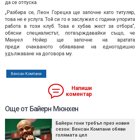
да се отпуска.
„Разбира се, Леон Горецка ще започне като титуляр,
това не е услуга. Той си го е заслужил с години упорита
работа в този клуб. Това е хубав жест за отбора“,
обясни специалистът, потвърждавайки също, че
Мануел Нойер ще започне на вратата
преди очакваното обявяване на едногодишно
удължаване на договора му.
Венсан Компани
Напиши
коментар
Още от Байерн Мюнхен
Байерн гони требъл през новия
сезон: Венсан Компани обяви
голямата цел