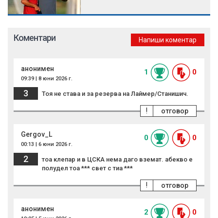
Коментари
Напиши коментар
анонимен
1
0
09:39 | 8 юни 2026 г.
3
Тоя не става и за резерва на Лаймер/Станишич.
!
отговор
Gergov_L
0
0
00:13 | 6 юни 2026 г.
2
тоа клепар и в ЦСКА нема даго вземат. абекво е
полудел тоа *** свет с тиа ***
!
отговор
анонимен
2
0