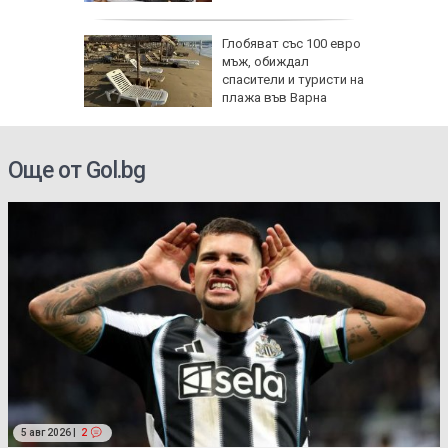
Глобяват със 100 евро
твата с
мъж, обиждал
на
спасители и туристи на
ани,
плажа във Варна
на
Още от Gol.bg
5 авг 2026 |
2