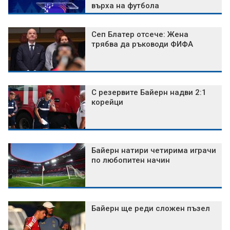
върха на футбола
Сеп Блатер отсече: Жена
трябва да ръководи ФИФА
С резервите Байерн надви 2:1
корейци
Байерн натири четирима играчи
по любопитен начин
Байерн ще реди сложен пъзел