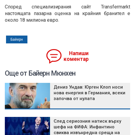
Според специализирания сайт Transfermarkt
настоящата пазарна оценка на крайния бранител е
около 18 милиона евро.
Байерн
Напиши
коментар
Още от Байерн Мюнхен
Дениз Ундав: Юрген Клоп носи
нова енергия в Германия, всеки
започва от нулата
След сериозния натиск върху
шефа на ФИФА: Инфантино
свиква извънредна среща на