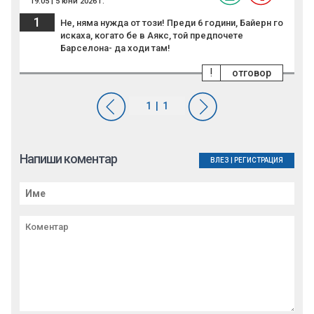
19:05 | 5 юни 2026 г.
1
Не, няма нужда от този! Преди 6 години, Байерн го
искаха, когато бе в Аякс, той предпочете
Барселона- да ходи там!
!
отговор
Напиши коментар
ВЛЕЗ
|
РЕГИСТРАЦИЯ