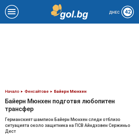
42
ДНЕС
Начало
Фенсайтове
Байерн Мюнхен
Байерн Мюнхен подготвя любопитен
трансфер
Германският шампион Байерн Мюнхен следи отблизо
ситуацията около защитника на ПСВ Айндховен Сержиньо
Дест