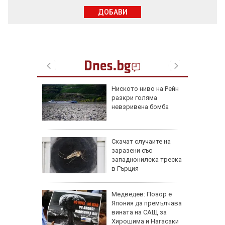
ДОБАВИ
обри
Ниското ниво на Рейн
вски":
разкри голяма
е готов,
невзривена бомба
а под
еута са
Скачат случаите на
омощни и
заразени със
о 5000
западнонилска треска
още са в
в Гърция
За
Медведев: Позор е
иха
Япония да премълчава
зраел не
вината на САЩ за
Хирошима и Нагасаки