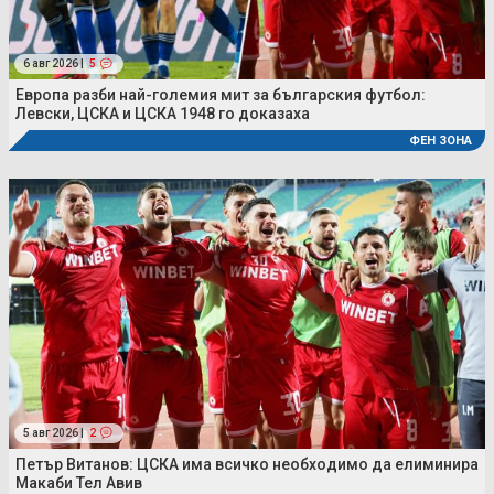
6 авг 2026 |
5
Европа разби най-големия мит за българския футбол:
Левски, ЦСКА и ЦСКА 1948 го доказаха
ФЕН ЗОНА
5 авг 2026 |
2
Петър Витанов: ЦСКА има всичко необходимо да елиминира
Макаби Тел Авив