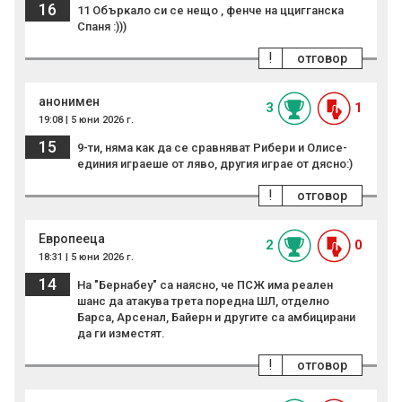
16
11 Объркало си се нещо , фенче на ццигганска
Спаня :)))
!
отговор
анонимен
3
1
19:08 | 5 юни 2026 г.
15
9-ти, няма как да се сравняват Рибери и Олисе-
единия играеше от ляво, другия играе от дясно:)
!
отговор
Европееца
2
0
18:31 | 5 юни 2026 г.
14
На "Бернабеу" са наясно, че ПСЖ има реален
шанс да атакува трета поредна ШЛ, отделно
Барса, Арсенал, Байерн и другите са амбицирани
да ги изместят.
!
отговор