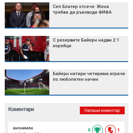
Сеп Блатер отсече: Жена
трябва да ръководи ФИФА
С резервите Байерн надви 2:1
корейци
Байерн натири четирима играчи
по любопитен начин
Коментари
Напиши коментар
анонимен
0
1