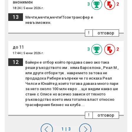
анонимен
3
2
18:24 | 5 юни 2026 г.
13
Мечти,мечти,мечти!Този трансфер е
невъзможен.
!
отговор
до 11
3
2
17:44 | 5 юни 2026 г.
12
Байерн е отбор който продава само ако така
реши ръкодството им . няма Барселона , Реал М ,
или други отбори тук . навремето за това не
продадоха Рибери въпреки че го искаха Реал
Челси и Юнайтед които тогава даваха много пари
за него около 100 млн евро ...ще видим какво ше
стане с Олисе но всичко зависи от тяхното
ръководство което има тотална власт относно
траснферния бизнес на клуба ...
!
отговор