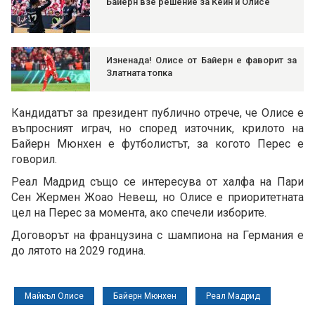
Байерн взе решение за Кейн и Олисе
Изненада! Олисе от Байерн е фаворит за
Златната топка
Кандидатът за президент публично отрече, че Олисе е
въпросният играч, но според източник, крилото на
Байерн Мюнхен е футболистът, за когото Перес е
говорил.
Реал Мадрид също се интересува от халфа на Пари
Сен Жермен Жоао Невеш, но Олисе е приоритетната
цел на Перес за момента, ако спечели изборите.
Договорът на французина с шампиона на Германия е
до лятото на 2029 година.
Майкъл Олисе
Байерн Мюнхен
Реал Мадрид