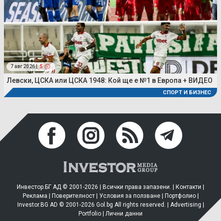
7 авг 2026 |
5
Левски, ЦСКА или ЦСКА 1948: Кой ще е №1 в Европа + ВИДЕО
СПОРТ И БИЗНЕС
Инвестор.БГ АД © 2001-2026 | Всички права запазени. |
Контакти
|
Реклама
|
Поверителност
|
Условия за ползване
|
Портфолио
|
Investor.BG AD © 2001-2026 Gol.bg All rights reserved. |
Advertising
|
Portfolio
|
Лични данни