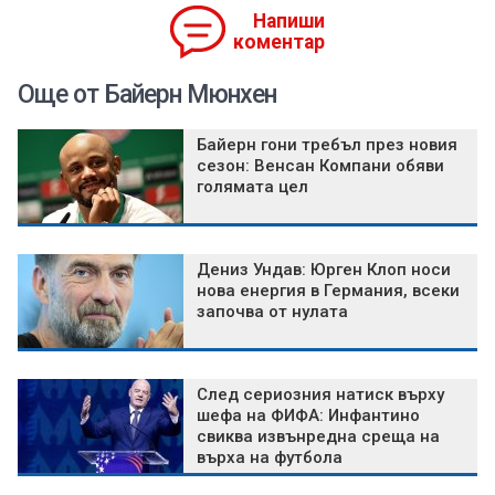
Напиши
коментар
Още от Байерн Мюнхен
Байерн гони требъл през новия
сезон: Венсан Компани обяви
голямата цел
Дениз Ундав: Юрген Клоп носи
нова енергия в Германия, всеки
започва от нулата
След сериозния натиск върху
шефа на ФИФА: Инфантино
свиква извънредна среща на
върха на футбола