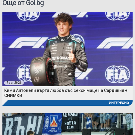
Още от Gol.bg
7 авг 2026
Кими Антонели върти любов със секси маце на Сардиния +
СНИМКИ
ИНТЕРЕСНО