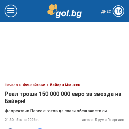
16
ДНЕС
Начало
Фенсайтове
Байерн Мюнхен
Реал троши 150 000 000 евро за звезда на
Байерн!
Флорентино Перес е готов да спази обещанието си
21:30 | 5 юни 2026 г.
автор:
Друми Георгиев