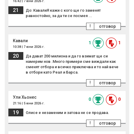
16:42 | 7 юни 2026 г.
21
До: КавалиЯ кажи с кого ще го заменят
равностойно, за да ти се посмея ...
!
отговор
Кавали
1
1
10:38 | 7 юни 2026 г.
20
Да дават 200 милиона и да го взимат ще си
намерим нов .Много примери сме виждали как
сменят отбора и всичко приключва и то най вече
в отбори като Реал и Барса.
!
отговор
Ули Хьонес
0
0
21:16 | 5 юни 2026 г.
19
Олисе е незаменим и затова не се продава.
!
отговор