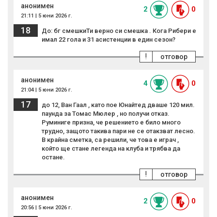
анонимен
2
0
21:11 | 5 юни 2026 г.
18
До: бг смешкиТи верно си смешка . Кога Рибери е
имал 22 гола и 31 асистенции в един сезон?
!
отговор
анонимен
4
0
21:04 | 5 юни 2026 г.
17
до 12, Ван Гаал , като пое Юнайтед дваше 120 мил.
паунда за Томас Мюлер , но получи отказ.
Руминиге призна, че решението е било много
трудно, защото такива пари не се отакзват лесно.
В крайна сметка, са решили, че това е играч ,
който ще стане легенда на клуба и трябва да
остане.
!
отговор
анонимен
2
0
20:56 | 5 юни 2026 г.