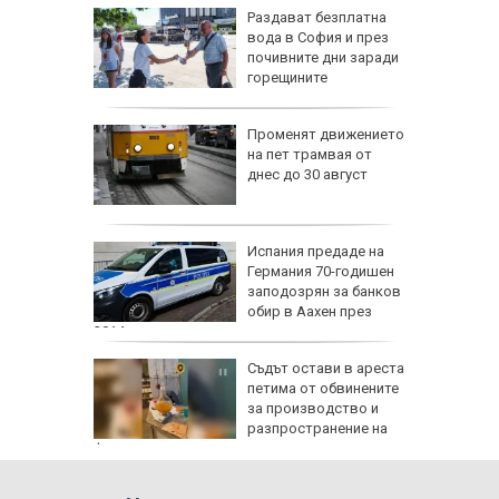
жава да
Раздават безплатна
 при Русе
вода в София и през
 под
почивните дни заради
ла
горещините
Променят движението
а за
на пет трамвая от
ават в
днес до 30 август
 са под
сш
Испания предаде на
УНИЦЕФ
Германия 70-годишен
заподозрян за банков
обир в Аахен през
2014 г.
не на
Съдът остави в ареста
0 000
петима от обвинените
ркоакции
за производство и
разпространение на
фентанил