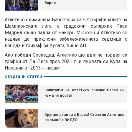
Барса
Атлетико елиминира Барселона на четвъртфиналите на
Шампионската лига, а градският съперник Реал
Мадрид също падна от Байерн Мюнхен и Атлетико се
надява да приключи забележителната седмица с
победа и триумф за Купата, пише АП.
Ако победи Сосиедад, Атлетико ще вдигне първия си
трофей от Ла Лига през 2021 г. и първата си Купа на
Испания от 2013 г. насам.
свързани статии
Капитанът на Атлетико призна: Барса ни
измъчи доста!
Брутална гавра с Барса! Стана ли Атлетико
за смях? + ВИДЕО