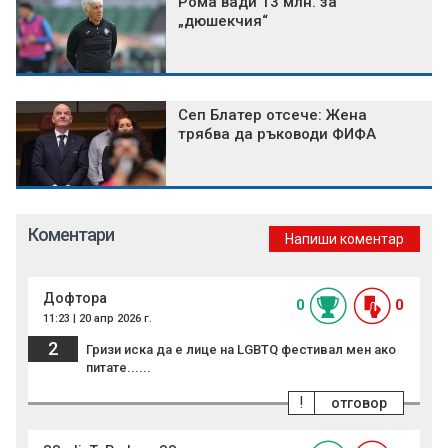
Рома вади 13 млн. за
„дюшекчия“
Сеп Блатер отсече: Жена
трябва да ръководи ФИФА
Коментари
Напиши коментар
Дофтора
0
0
11:23 | 20 апр 2026 г.
2
Гризи иска да е лице на LGBTQ фестивал мен ако
питате......
!
отговор