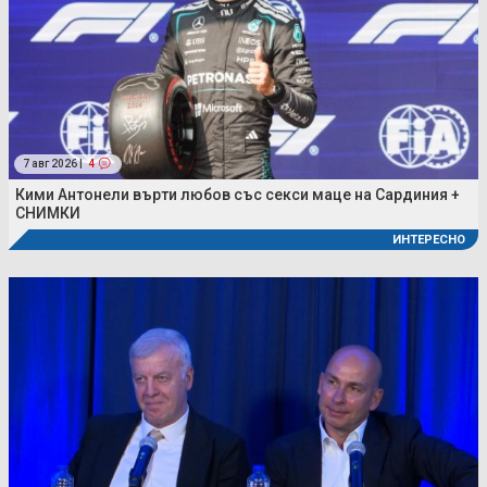
7 авг 2026 |
4
Кими Антонели върти любов със секси маце на Сардиния +
СНИМКИ
ИНТЕРЕСНО