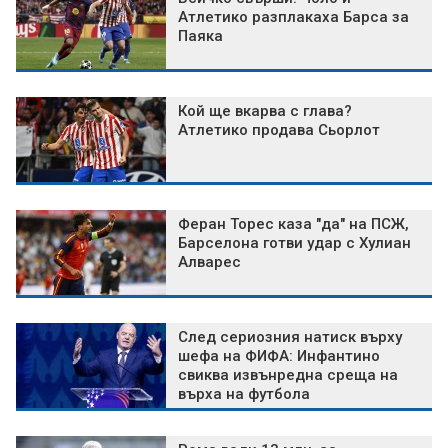
Атлетико разплакаха Барса за
Паяка
Кой ще вкарва с глава?
Атлетико продава Сьорлот
Феран Торес каза "да" на ПСЖ,
Барселона готви удар с Хулиан
Алварес
След сериозния натиск върху
шефа на ФИФА: Инфантино
свиква извънредна среща на
върха на футбола