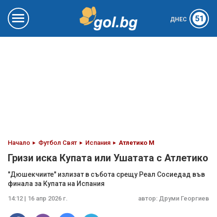
51
ДНЕС
Начало
Футбол Свят
Испания
Атлетико М
Гризи иска Купата или Ушатата с Атлетико
"Дюшекчиите" излизат в събота срещу Реал Сосиедад във
финала за Купата на Испания
14:12 | 16 апр 2026 г.
автор:
Друми Георгиев