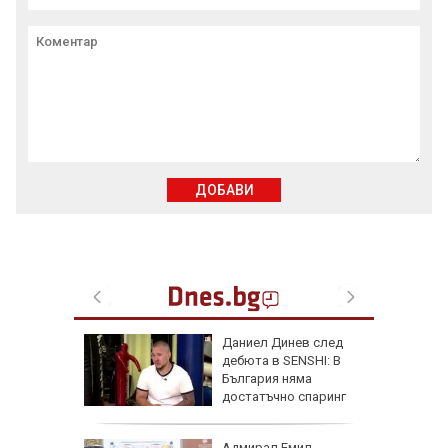
ДОБАВИ
личат
Даниел Динев след
 с
дебюта в SENSHI: В
България няма
ъв
достатъчно спаринг
партньори
одължи
Адмирал Емил