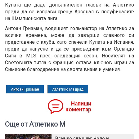
Купата ще даде допълнителен тласък на Атлетико
преди да се изправи срещу Арсенал в полуфиналите
на Шампионската лига.
Антоан Гризман, водещият голмайстор на Атлетико за
всички времена, може да завърши славното си
представяне с клуба, като спечели Купата на Испания,
преди да напусне и да се присъедини към Орландо
Сити в MLS през следващия сезон. Носителят на
Световната титла с Франция остава ключов играч за
Симеоне благодарение на своята визия и умения.
Антоан Гризман
Атлетико Мадрид
Напиши
коментар
Още от Атлетико М
Всичко свърши: Чоло и