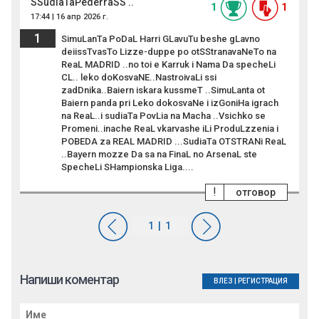
SSudiaTaPederraSS ..
1
1
17:44 | 16 апр 2026 г.
1
SimuLanTa PoDaL Harri GLavuTu beshe gLavno
deiissTvasTo Lizze-duppe po otSStranavaNeTo na
ReaL MADRID ..no toi e Karruk i Nama Da specheLi
CL.. leko doKosvaNE..NastroivaLi ssi
zadDnika..Baiern iskara kussmeT ..SimuLanta ot
Baiern panda pri Leko dokosvaNe i izGoniHa igrach
na ReaL..i sudiaTa PovLia na Macha ..Vsichko se
Promeni..inache ReaL vkarvashe iLi ProduLzzenia i
POBEDA za REAL MADRID ...SudiaTa OTSTRANi ReaL
..Bayern mozze Da sa na FinaL no ArsenaL ste
SpecheLi SHampionska Liga....
!
отговор
Напиши коментар
ВЛЕЗ
|
РЕГИСТРАЦИЯ