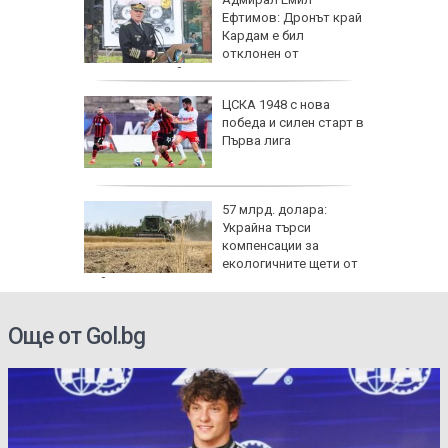
рия с
Ефтимов: Дронът край
око"
Кардам е бил
отклонен от
електронна война
те сили
ЦСКА 1948 с нова
7 години
победа и силен старт в
о си
Първа лига
нго
57 млрд. долара:
ите си
Украйна търси
резерват
компенсации за
екологичните щети от
войната
Още от Gol.bg