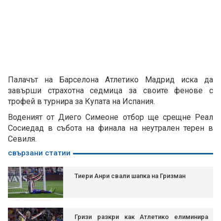
Палачът на Барселона Атлетико Мадрид иска да
завърши страхотна седмица за своите фенове с
трофей в турнира за Купата на Испания.
Воденият от Диего Симеоне отбор ще срещне Реал
Сосиедад в събота на финала на неутрален терен в
Севиля.
свързани статии
Тиери Анри свали шапка на Гризман
Гризи разкри как Атлетико елиминира