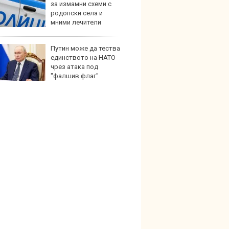
за измамни схеми с
под з
родопски села и
на дв
мними лечители
Путин може да тества
Карав
единството на НАТО
най-г
чрез атака под
недос
"фалшив флаг"
елект