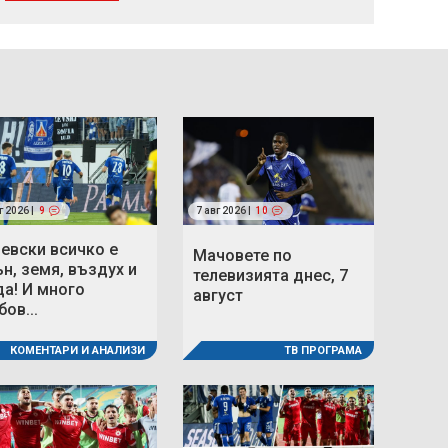
г 2026 |
9
7 авг 2026 |
10
Левски всичко е
Мачовете по
ън, земя, въздух и
телевизията днес, 7
да! И много
август
ов...
КОМЕНТАРИ И АНАЛИЗИ
ТВ ПРОГРАМА