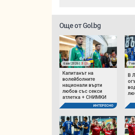
Още от Gol.bg
6 авг 2026 |
3
7 ав
Капитанът на
В 
волейболните
ог
национали върти
во
любов със секси
люб
атлетка + СНИМКИ
ИНТЕРЕСНО