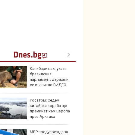
Капибари нахлуха в
Toyota
бразилския
999 9
парламент, държали
търси
се възпитно ВИДЕО
Росатом: Седем
Защо 
китайски кораба ще
остав
преминат към Европа
жегат
през Арктика
МВР предупреждава
Автом