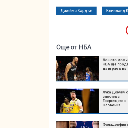
Джеймс Хардън
Кливланд 
Още от НБА
Лошото момч
НБА ще прод
да играе във
Лука Дончич 
сплотява
Езерняците в
Словения
Филаделфия 