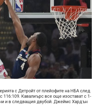
ерията с Детройт от плейофите на НБА след
 116:109. Кавалиърс все още изостават с 1-
ини и в следващия двубой. Джеймс Хардън