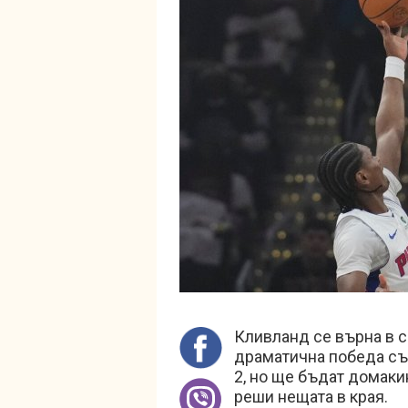
Кливланд се върна в с
драматична победа със
2, но ще бъдат домак
реши нещата в края.