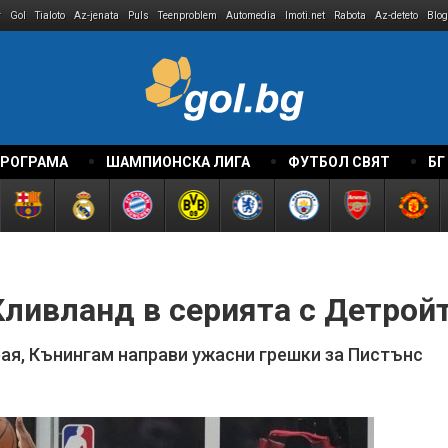
r
Gol
Tialoto
Az-jenata
Puls
Teenproblem
Automedia
Imoti.net
Rabota
Az-deteto
Blog
ПРОГРАМА
ШАМПИОНСКА ЛИГА
ФУТБОЛ СВЯТ
БГ
Кливланд в серията с Детрой
рая, Кънингам направи ужасни грешки за Пистънс