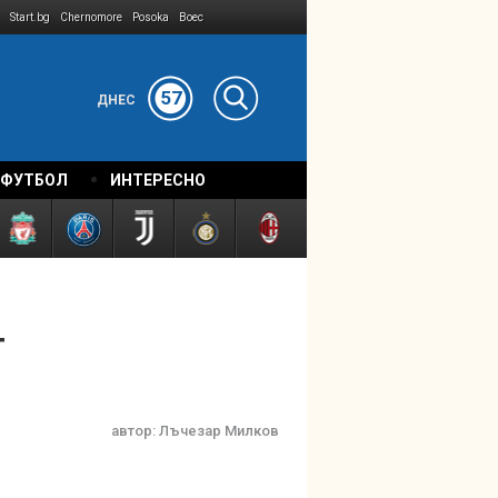
Start.bg
Chernomore
Posoka
Boec
57
ДНЕС
 ФУТБОЛ
ИНТЕРЕСНО
т
автор:
Лъчезар Милков