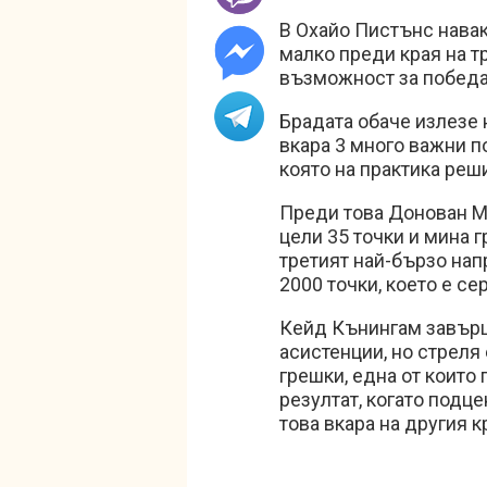
В Охайо Пистънс навак
малко преди края на тр
възможност за побед
Брадата обаче излезе 
вкара 3 много важни п
която на практика реш
Преди това Донован М
цели 35 точки и мина г
третият най-бързо напр
2000 точки, което е с
Кейд Кънингам завърши
асистенции, но стреля 
грешки, една от които 
резултат, когато подце
това вкара на другия к