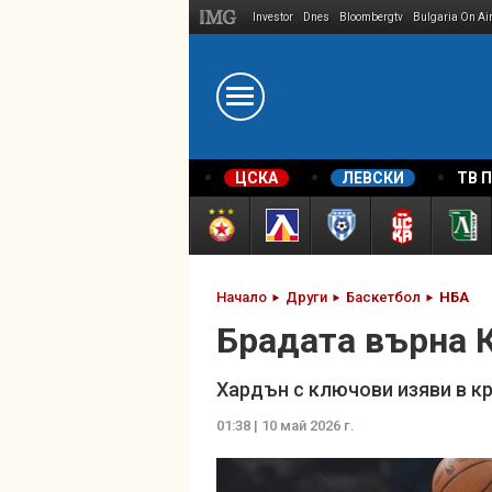
Investor
Dnes
Bloombergtv
Bulgaria On Ai
Megavselena.bg
ЦСКА
ЛЕВСКИ
ТВ 
Начало
Други
Баскетбол
НБА
Брадата върна 
Хардън с ключови изяви в к
01:38 | 10 май 2026 г.