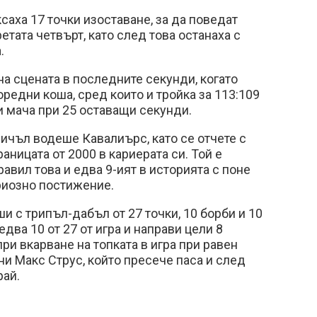
саха 17 точки изоставане, за да поведат
етата четвърт, като след това останаха с
а.
на сцената в последните секунди, когато
оредни коша, сред които и тройка за 113:109
и мача при 25 оставащи секунди.
ичъл водеше Кавалиърс, като се отчете с
раницата от 2000 в кариерата си. Той е
авил това и едва 9-ият в историята с поне
ериозно постижение.
 с трипъл-дабъл от 27 точки, 10 борби и 10
едва 10 от 27 от игра и направи цели 8
при вкарване на топката в игра при равен
ни Макс Струс, който пресече паса и след
рай.