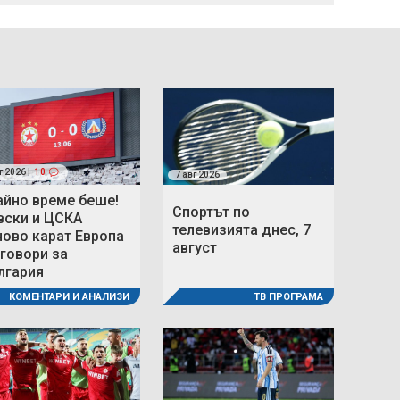
г 2026 |
10
7 авг 2026
айно време беше!
Спортът по
вски и ЦСКА
телевизията днес, 7
ново карат Европа
август
 говори за
лгария
ТВ ПРОГРАМА
КОМЕНТАРИ И АНАЛИЗИ