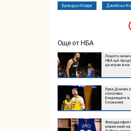
Брандън Кларк
Джейсън Ко
Още от НБА
Лошото момч
НБА ще прод
да играе във
Лука Дончич 
сплотява
Езерняците в
Словения
Филаделфия 
новия екип на
ЛеБрон заедн