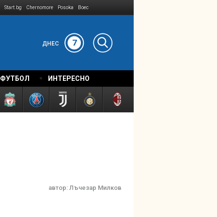
Start.bg
Chernomore
Posoka
Boec
7
ДНЕС
 ФУТБОЛ
ИНТЕРЕСНО
автор:
Лъчезар Милков