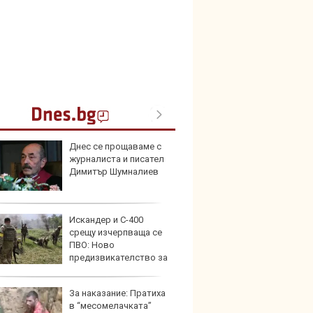
Днес се прощаваме с
Герма
журналиста и писател
Ferrari
Димитър Шумналиев
Искандер и С-400
Дори 
срещу изчерпваща се
върху
ПВО: Ново
загуб
предизвикателство за
на
За наказание: Пратиха
Защо 
в “месомелачката”
бутон