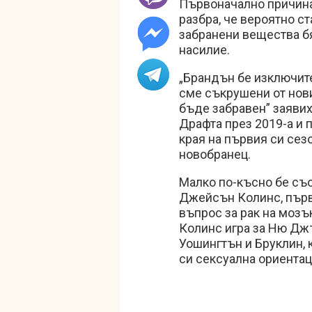
Първоначално причинат
разбра, че вероятно с
забранени вещества бя
насилие.
„Брандън бе изключите
сме съкрушени от нови
бъде забравен” заявих
Драфта през 2019-а и п
края на първия си сез
новобранец.
Малко по-късно бе съо
Джейсън Колинс, първия
въпрос за рак на мозък
Колинс игра за Ню Джъ
Уошингтън и Бруклин, 
си сексуална ориента