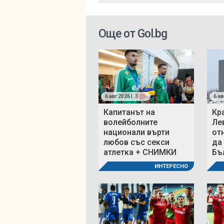
Още от Gol.bg
6 авг 2026 |
3
6 ав
Капитанът на
Кр
волейболните
Ле
национали върти
от
любов със секси
да
атлетка + СНИМКИ
Бъ
ИНТЕРЕСНО