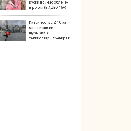
руски войник облечен
новит
в рокля (ВИДЕО 16+)
Китай тества Z-10 за
Графи
опасни мисии:
разкр
щурмовите
преди
хеликоптери тренират
и под радара