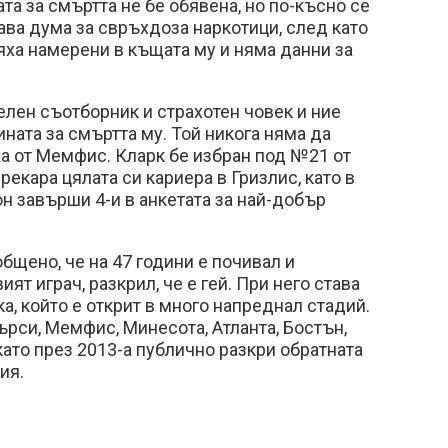
а за смъртта не бе обявена, но по-късно се
тава дума за свръхдоза наркотици, след като
ха намерени в къщата му и няма данни за
лен съотборник и страхотен човек и ние
ната за смъртта му. Той никога няма да
а от Мемфис. Кларк бе избран под №21 от
рекара цялата си кариера в Гризлис, като в
он завърши 4-и в анкетата за най-добър
бщено, че на 47 години е почивал и
т играч, разкрил, че е гей. При него става
а, който е открит в много напреднал стадий.
рси, Мемфис, Минесота, Атланта, Бостън,
като през 2013-а публично разкри обратната
ция.