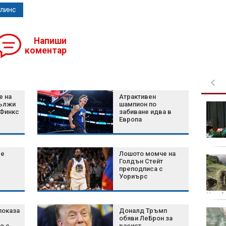
линс
Напиши
коментар
е на
Атрактивен
ължи
шампион по
Хороскоп за 7 август
 Финкс
забиване идва в
2026 г.: Нови
Европа
възможности и важни
решения за зодиите
се
Лошото момче на
Белият дом избра
Голдън Стейт
затворените AI
преподписа с
Уориърс
модели пред
отворените
Украй
показа
Доналд Тръмп
Шум, бетон и жеги: Как
обяви ЛеБрон за
животните се
о с
расист