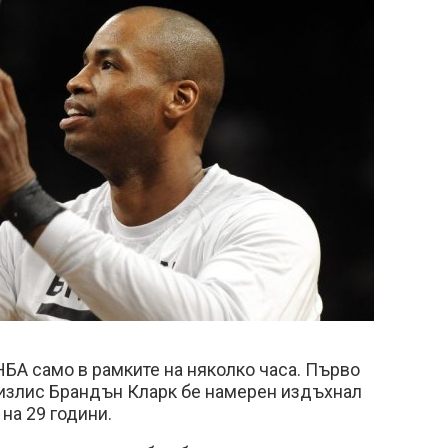
БА само в рамките на няколко часа. Първо
излис Брандън Кларк бе намерен издъхнал
 на 29 години.