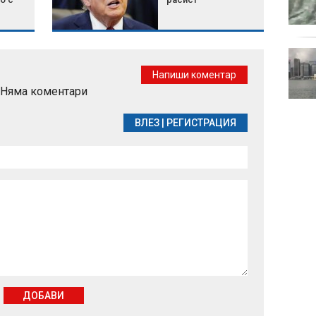
променят, за да
оцелеят сред хората?
Късна емисия
Напиши коментар
Няма коментари
полет
ВЛЕЗ
|
РЕГИСТРАЦИЯ
ДОБАВИ