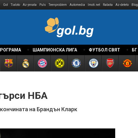
r
Gol
Tialoto
Az-jenata
Puls
Teenproblem
Automedia
Imoti.net
Rabota
Az-deteto
Blog
ПРОГРАМА
ШАМПИОНСКА ЛИГА
ФУТБОЛ СВЯТ
БГ
търси НБА
 кончината на Брандън Кларк