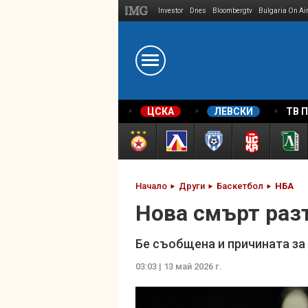
Investor
Dnes
Bloombergtv
Bulgaria On Ai
Megavselena.bg
ЦСКА
ЛЕВСКИ
ТВ 
Начало
Други
Баскетбол
НБА
Нова смърт раз
Бе съобщена и причината за
03:03 | 13 май 2026 г.