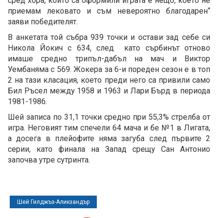
сред хора, които са оформили играта е нещо, което не
приемам лековато и съм невероятно благодарен“
заяви победителят.
В анкетата той събра 939 точки и остави зад себе си
Никола Йокич с 634, след като сърбинът отново
имаше средно трипъл-дабъл на мач и Виктор
Уембаняма с 569. Жокера за 6-и пореден сезон е в топ
2 на тази класация, което преди него са привили само
Бил Ръсел между 1958 и 1963 и Лари Бърд в периода
1981-1986.
Шей записа по 31,1 точки средно при 55,3% стрелба от
игра. Неговият тим спечели 64 мача и бе №1 в Лигата,
а досега в плейофите няма загуба след първите 2
серии, като финала на Запад срещу Сан Антонио
започва утре сутринта.
Шей Гилджъз-Аликзандър