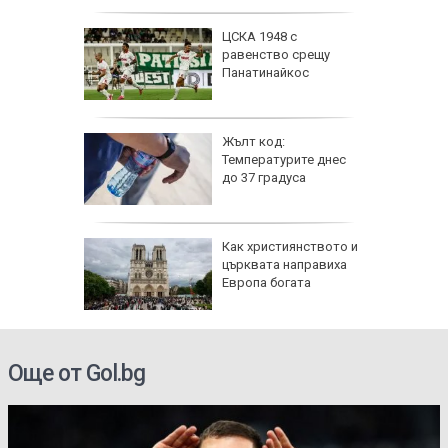
се даде
ЦСКА 1948 с
кос" в
равенство срещу
а на
Панатинайкос
е
 6
Жълт код:
Температурите днес
 и
до 37 градуса
о 39
е
Как християнството и
ви са
църквата направиха
й
Европа богата
 ден
електри
Още от Gol.bg