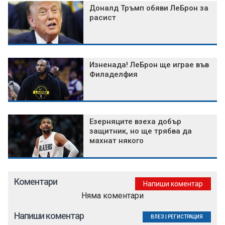
Доналд Тръмп обяви ЛеБрон за
расист
Изненада! ЛеБрон ще играе във
Филаделфия
Езерняците взеха добър
защитник, но ще трябва да
махнат някого
Коментари
Напиши коментар
Няма коментари
Напиши коментар
ВЛЕЗ
|
РЕГИСТРАЦИЯ