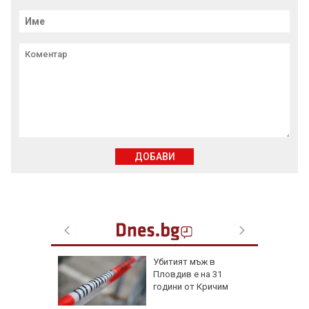
ДОБАВИ
я
Убитият мъж в
Пловдив е на 31
ски сили
години от Кричим
тични