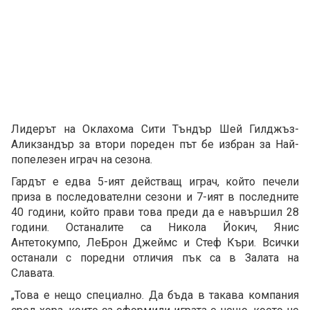
Лидерът на Оклахома Сити Тъндър Шей Гилджъз-
Аликзандър за втори пореден път бе избран за Най-
попелезен играч на сезона.
Гардът е едва 5-ият действащ играч, който печели
приза в последователни сезони и 7-ият в последните
40 години, който прави това преди да е навършил 28
години. Останалите са Никола Йокич, Янис
Антетокумпо, ЛеБрон Джеймс и Стеф Къри. Всички
останали с поредни отличия пък са в Залата на
Славата.
„Това е нещо специално. Да бъда в такава компания