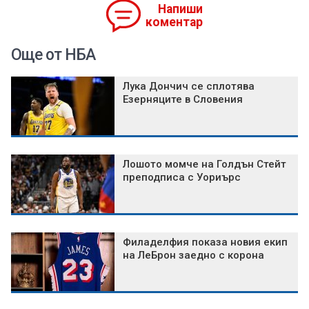
Напиши
коментар
Още от НБА
Лука Дончич се сплотява
Езерняците в Словения
Лошото момче на Голдън Стейт
преподписа с Уориърс
Филаделфия показа новия екип
на ЛеБрон заедно с корона