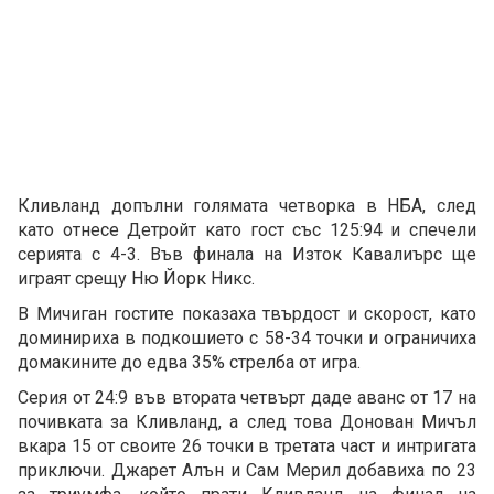
Кливланд допълни голямата четворка в НБА, след
като отнесе Детройт като гост със 125:94 и спечели
серията с 4-3. Във финала на Изток Кавалиърс ще
играят срещу Ню Йорк Никс.
В Мичиган гостите показаха твърдост и скорост, като
доминириха в подкошието с 58-34 точки и ограничиха
домакините до едва 35% стрелба от игра.
Серия от 24:9 във втората четвърт даде аванс от 17 на
почивката за Кливланд, а след това Донован Мичъл
вкара 15 от своите 26 точки в третата част и интригата
приключи. Джарет Алън и Сам Мерил добавиха по 23