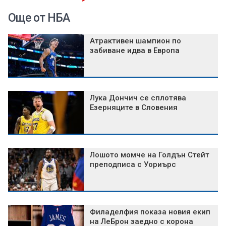
Още от НБА
Атрактивен шампион по
забиване идва в Европа
Лука Дончич се сплотява
Езерняците в Словения
Лошото момче на Голдън Стейт
преподписа с Уориърс
Филаделфия показа новия екип
на ЛеБрон заедно с корона