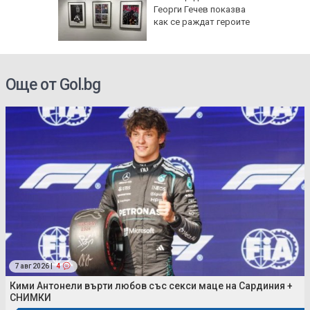
ивша
Георги Гечев показва
онтана
как се раждат героите
Още от Gol.bg
7 авг 2026 |
4
Кими Антонели върти любов със секси маце на Сардиния +
СНИМКИ