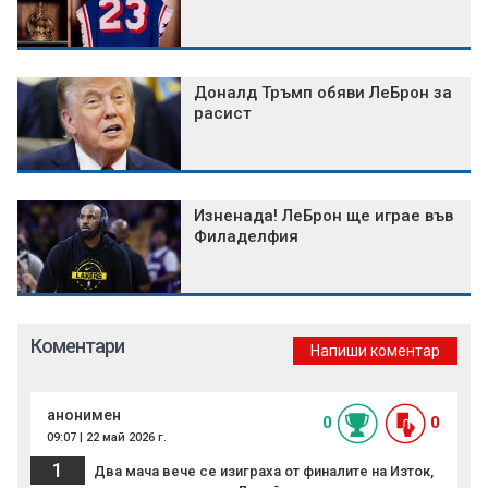
Доналд Тръмп обяви ЛеБрон за
расист
Изненада! ЛеБрон ще играе във
Филаделфия
Коментари
Напиши коментар
анонимен
0
0
09:07 | 22 май 2026 г.
1
Два мача вече се изиграха от финалите на Изток,