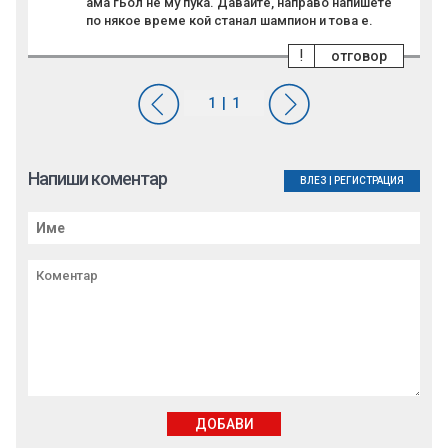
ама гьол не му пука. Давайте, направо напишете
по някое време кой станал шампион и това е.
!
отговор
Напиши коментар
ВЛЕЗ
|
РЕГИСТРАЦИЯ
ДОБАВИ