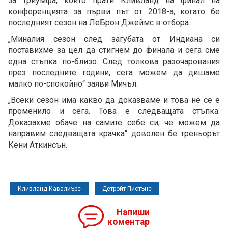
за триумфа, който прати Кливланд на финал на
конференцията за първи път от 2018-а, когато бе
последният сезон на ЛеБрон Джеймс в отбора.
„Миналия сезон след загубата от Индиана си
поставихме за цел да стигнем до финала и сега сме
една стъпка по-близо. След толкова разочарования
през последните години, сега можем да дишаме
малко по-спокойно“ заяви Мичъл.
„Всеки сезон има какво да доказваме и това не се е
променило и сега. Това е следващата стъпка.
Доказахме обаче на самите себе си, че можем да
направим следващата крачка“ доволен бе треньорът
Кени Аткинсън.
Кливланд Кавалиърс
Детройт Пистънс
Напиши
коментар