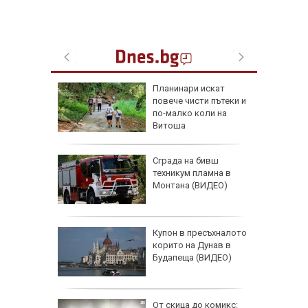
ия
Планинари искат
повече чисти пътеки и
ерор,
по-малко коли на
ужда от
Витоша
онада с
Сграда на бивш
а за
техникум пламна в
в жегите
Монтана (ВИДЕО)
е хапят
Купон в пресъхналото
ече от
корито на Дунав в
а има
Будапеща (ВИДЕО)
жи
От скица до комикс: