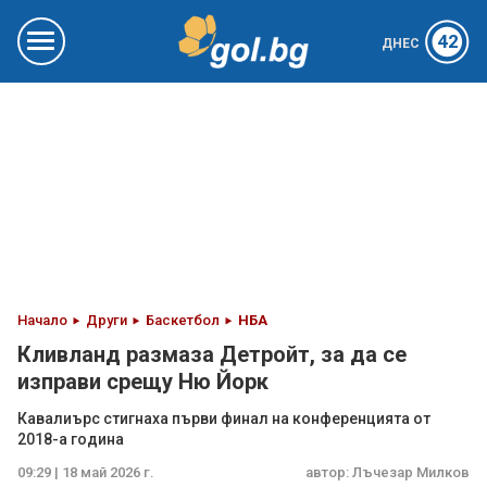
42
ДНЕС
Начало
Други
Баскетбол
НБА
Кливланд размаза Детройт, за да се
изправи срещу Ню Йорк
Кавалиърс стигнаха първи финал на конференцията от
2018-а година
09:29 | 18 май 2026 г.
автор:
Лъчезар Милков