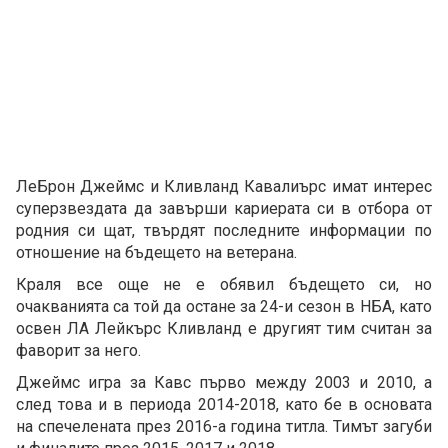
ЛеБрон Джеймс и Кливланд Кавалиърс имат интерес
суперзвездата да завърши кариерата си в отбора от
родния си щат, твърдят последните информации по
отношение на бъдещето на ветерана.
Краля все още не е обявил бъдещето си, но
очакванията са той да остане за 24-и сезон в НБА, като
освен ЛА Лейкърс Кливланд е другият тим считан за
фаворит за него.
Джеймс игра за Кавс първо между 2003 и 2010, а
след това и в периода 2014-2018, като бе в основата
на спечелената през 2016-а година титла. Тимът загуби