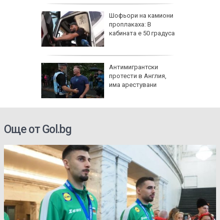
я
Шофьори на камиони
проплакаха: В
кабината е 50 градуса
с счупен
Антимигрантски
 край
протести в Англия,
има арестувани
Още от Gol.bg