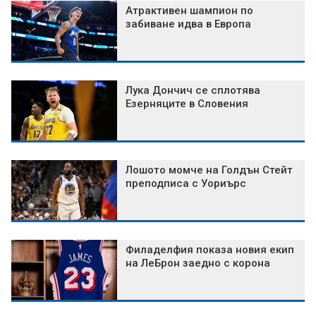
Атрактивен шампион по
забиване идва в Европа
Лука Дончич се сплотява
Езерняците в Словения
Лошото момче на Голдън Стейт
преподписа с Уориърс
Филаделфия показа новия екип
на ЛеБрон заедно с корона