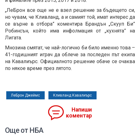
и финалите през 2015, 2017 и 2018.
„ЛеБрон все още не е взел решение за бъдещето си,
но чувам, че Кливланд, а и самият той, имат интерес да
се върне в отбора” коментира Брандън „Скууп Би”
Робинсън, който има инфолмация от „кухнята” на
Лигата.
Мнозина смятат, че най-логично би било именно това –
41-годишният играч да облече за последен път екипа
на Кавалиърс. Официалното решение обаче се очаква
по някое време през лятото.
ЛеБрон Джеймс
Кливланд Кавалиърс
Напиши
коментар
Още от НБА