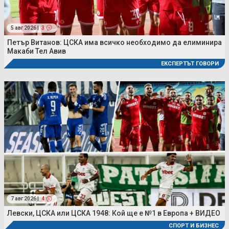
5 авг 2026 |
3
Петър Витанов: ЦСКА има всичко необходимо да елиминира
Макаби Тел Авив
ЕКСПЕРТЪТ ГОВОРИ
7 авг 2026 |
4
Левски, ЦСКА или ЦСКА 1948: Кой ще е №1 в Европа + ВИДЕО
СПОРТ И БИЗНЕС