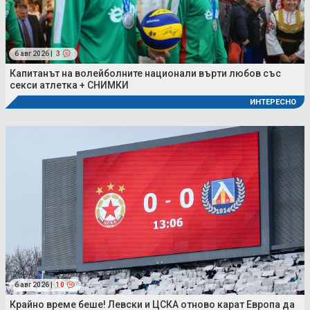
6 авг 2026 |
3
Капитанът на волейболните национали върти любов със
секси атлетка + СНИМКИ
ИНТЕРЕСНО
6 авг 2026 |
10
Крайно време беше! Левски и ЦСКА отново карат Европа да