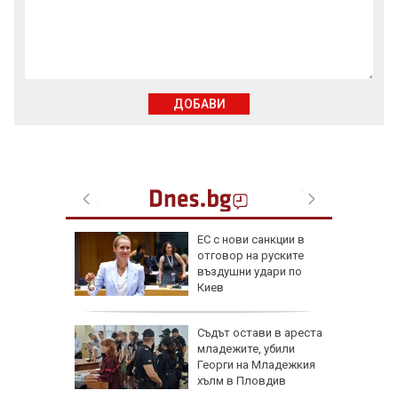
ДОБАВИ
 отряза
ЕС с нови санкции в
чи
отговор на руските
въздушни удари по
е
Киев
арежда
Съдът остави в ареста
китайски
младежите, убили
0 и 16
Георги на Младежкия
хълм в Пловдив