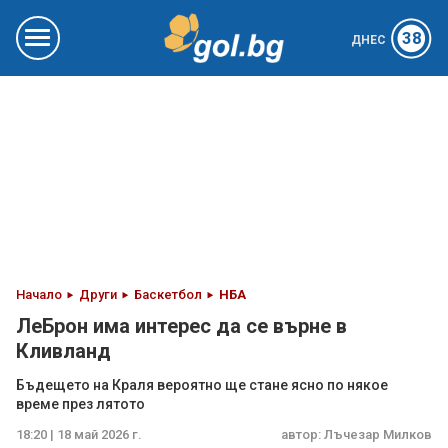
38
ДНЕС
Начало
Други
Баскетбол
НБА
ЛеБрон има интерес да се върне в
Кливланд
Бъдещето на Краля вероятно ще стане ясно по някое
време през лятото
18:20 | 18 май 2026 г.
автор:
Лъчезар Милков