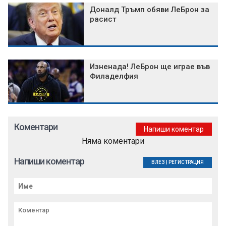
Доналд Тръмп обяви ЛеБрон за
расист
Изненада! ЛеБрон ще играе във
Филаделфия
Коментари
Напиши коментар
Няма коментари
Напиши коментар
ВЛЕЗ
|
РЕГИСТРАЦИЯ