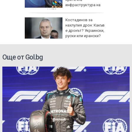
о поле
инфраструктура на
крайна
държава от НАТО
я
Костадинов за
нахлулия дрон: Какъв
е дронът? Украински,
руски или ирански?
Още от Gol.bg