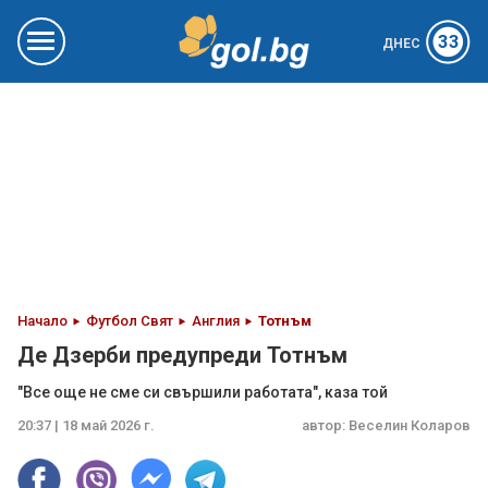
33
ДНЕС
Начало
Футбол Свят
Англия
Тотнъм
Де Дзерби предупреди Тотнъм
"Все още не сме си свършили работата", каза той
20:37 | 18 май 2026 г.
автор:
Веселин Коларов