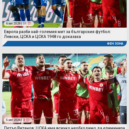
6 авг 2026 |
11
Европа разби най-големия мит за българския футбол:
Левски, ЦСКА и ЦСКА 1948 го доказаха
ФЕН ЗОНА
5 авг 2026 |
3
Петър Витанов: ЦСКА има всичко необходимо да елиминира