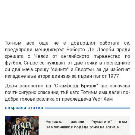
Тотнъм все още не е довършил работата си,
предупреди мениджърът Роберто Де Дзерби преди
срещата с Челси от английското първенство по
футбол. Спърс се нуждаят от две точки в последните
си два мача срещу "сините" и Евертън, за да избегнат
изпадане във втора дивизия за първи път от 1977.
Дори равенство на "Стамфорд Бридж" ще означава
почти сигурно спасение, тъй като Тотнъм има далеч по-
добра голова разлика от преследвача Уест Хем.
свързани статии
Нюкасъл засили "чуковете" към
Чемпиъншип и подаде ръка на Тотнъм