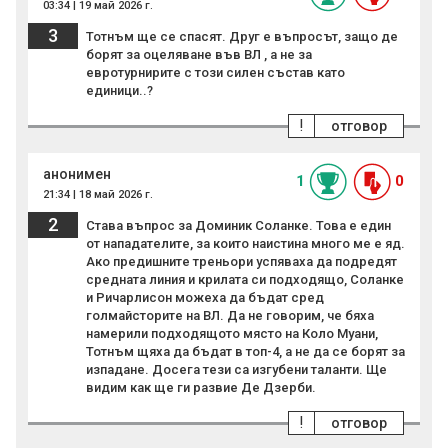
03:34 | 19 май 2026 г.
3
Тотнъм ще се спасят. Друг е въпросът, защо де
борят за оцеляване във ВЛ , а не за
евротурнирите с този силен състав като
единици..?
!
отговор
анонимен
1
0
21:34 | 18 май 2026 г.
2
Става въпрос за Доминик Соланке. Това е един
от нападателите, за които наистина много ме е яд.
Ако предишните треньори успяваха да подредят
средната линия и крилата си подходящо, Соланке
и Ричарлисон можеха да бъдат сред
голмайсторите на ВЛ. Да не говорим, че бяха
намерили подходящото място на Коло Муани,
Тотнъм щяха да бъдат в топ-4, а не да се борят за
изпадане. Досега тези са изгубени таланти. Ще
видим как ще ги развие Де Дзерби.
!
отговор