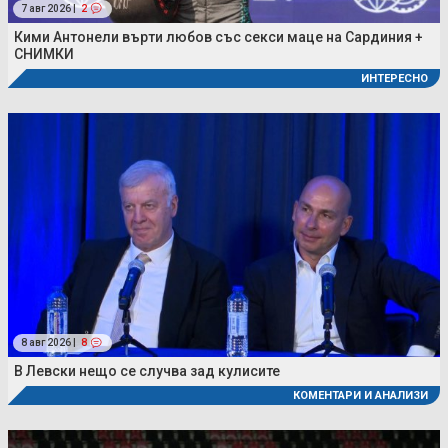
7 авг 2026 |
2
Кими Антонели върти любов със секси маце на Сардиния +
СНИМКИ
ИНТЕРЕСНО
8 авг 2026 |
8
В Левски нещо се случва зад кулисите
КОМЕНТАРИ И АНАЛИЗИ