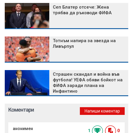
Сеп Блатер отсече: Жена
трябва да ръководи ФИФА
Тотнъм напира за звезда на
Ливърпул
Страшен скандал и война във
футбола! УЕФА обяви бойкот на
ФИФА заради плана на
Инфантино
Коментари
Напиши коментар
анонимен
1
0