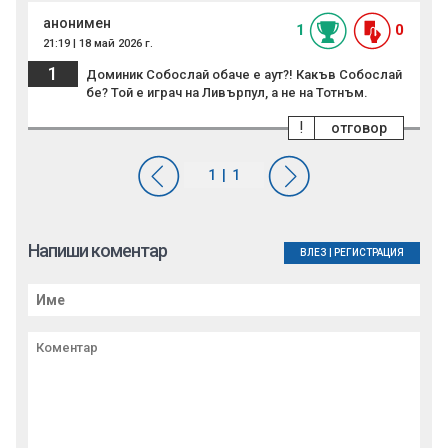
анонимен
1
0
21:19 | 18 май 2026 г.
1
Доминик Собослай обаче е аут?! Какъв Собослай
бе? Той е играч на Ливърпул, а не на Тотнъм.
!
отговор
Напиши коментар
ВЛЕЗ
|
РЕГИСТРАЦИЯ