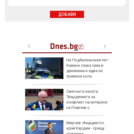
ДОБАВИ
ще в
На Подбалканския път:
валът на
Камион спука гума в
ристол
движение и едва не
премаза кола
а да не
Сметната палата:
свика
Твърденията за
заради
конфликт на интереси
на Главчев с
възложените от НС одити са спекулативни
на: Това
Мирчев: Инцидентът
емъл
край Кардам - срещу
тиска
критична