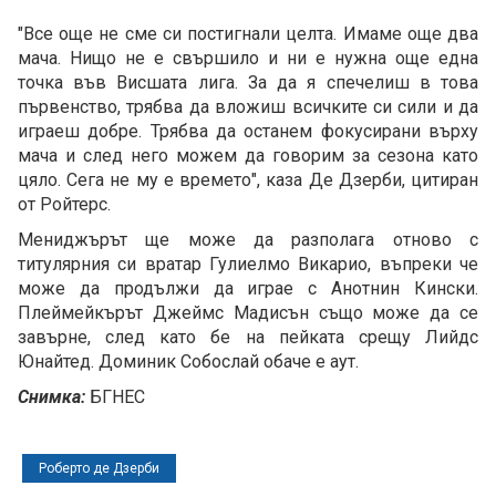
"Все още не сме си постигнали целта. Имаме още два
мача. Нищо не е свършило и ни е нужна още една
точка във Висшата лига. За да я спечелиш в това
първенство, трябва да вложиш всичките си сили и да
играеш добре. Трябва да останем фокусирани върху
мача и след него можем да говорим за сезона като
цяло. Сега не му е времето", каза Де Дзерби, цитиран
от Ройтерс.
Мениджърът ще може да разполага отново с
титулярния си вратар Гулиелмо Викарио, въпреки че
може да продължи да играе с Анотнин Кински.
Плеймейкърът Джеймс Мадисън също може да се
завърне, след като бе на пейката срещу Лийдс
Юнайтед. Доминик Собослай обаче е аут.
Снимка:
БГНЕС
Роберто де Дзерби