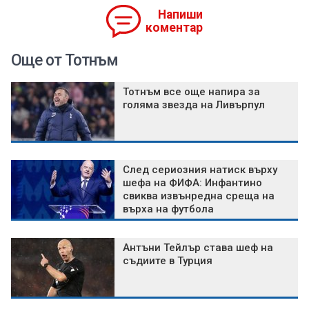
Напиши
коментар
Още от Тотнъм
Тотнъм все още напира за
голяма звезда на Ливърпул
След сериозния натиск върху
шефа на ФИФА: Инфантино
свиква извънредна среща на
върха на футбола
Антъни Тейлър става шеф на
съдиите в Турция