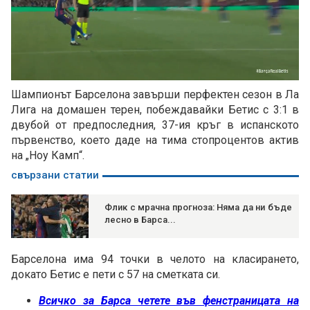
Loaded
:
Unmute
79.57%
Шампионът Барселона завърши перфектен сезон в Ла
Лига на домашен терен, побеждавайки Бетис с 3:1 в
двубой от предпоследния, 37-ия кръг в испанското
първенство, което даде на тима стопроцентов актив
на „Ноу Камп“.
свързани статии
Флик с мрачна прогноза: Няма да ни бъде
лесно в Барса...
Барселона има 94 точки в челото на класирането,
докато Бетис е пети с 57 на сметката си.
Всичко за Барса четете във фенстраницата на