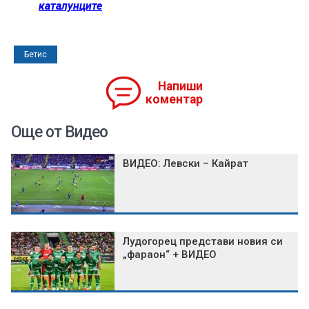
каталунците
Бетис
Напиши
коментар
Още от Видео
ВИДЕО: Левски – Кайрат
Лудогорец представи новия си
„фараон“ + ВИДЕО