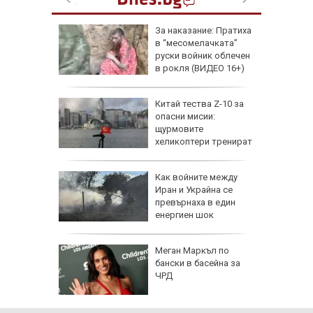
збра
За наказание: Пратиха
I
в “месомелачката”
руски войник облечен
в рокля (ВИДЕО 16+)
еги: Как
Китай тества Z-10 за
опасни мисии:
да
щурмовите
 хората?
хеликоптери тренират
полети под радара
Как войните между
Иран и Украйна се
превърнаха в един
енергиен шок
Меган Маркъл по
бански в басейна за
ЧРД