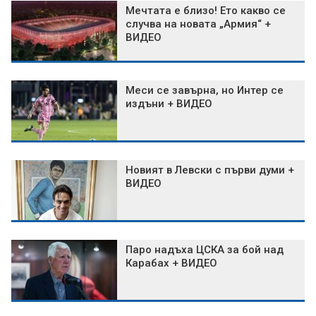
Мечтата е близо! Ето какво се
случва на новата „Армия“ +
ВИДЕО
Меси се завърна, но Интер се
издъни + ВИДЕО
Новият в Левски с първи думи +
ВИДЕО
Паро надъха ЦСКА за бой над
Карабах + ВИДЕО