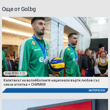
Още от Gol.bg
6 авг 2026 |
3
Капитанът на волейболните национали върти любов със
секси атлетка + СНИМКИ
ИНТЕРЕСНО