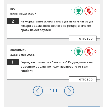
kkk
1
0
08:10 | 10 мар 2026 г.
2
на жорката пет живота няма да му стигнат за да
изкара седмичната заплата на родри, иначе се
прави на остроумен.
!
отговор
анонимен
1
0
20:52 | 9 мар 2026 г.
1
Герге, как точни го е "закъсал" Родри, като най-
вероятно седмично получава повече от тази
глоба?!?
!
отговор