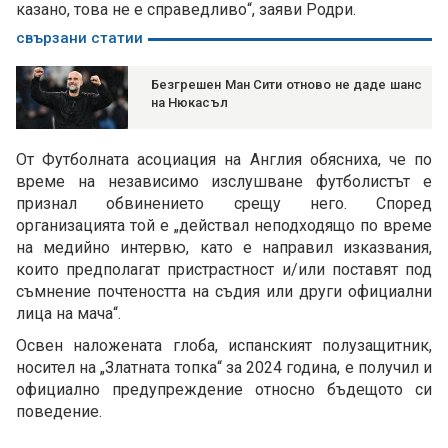
казано, това не е справедливо“, заяви Родри.
свързани статии
Безгрешен Ман Сити отново не даде шанс
на Нюкасъл
От Футболната асоциация на Англия обясниха, че по
време на независимо изслушване футболистът е
признал обвинението срещу него. Според
организацията той е „действал неподходящо по време
на медийно интервю, като е направил изказвания,
които предполагат пристрастност и/или поставят под
съмнение почтеността на съдия или други официални
лица на мача“.
Освен наложената глоба, испанският полузащитник,
носител на „Златната топка“ за 2024 година, е получил и
официално предупреждение относно бъдещото си
поведение.