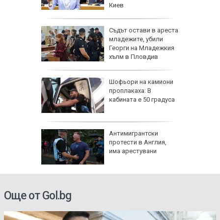
е
Киев
арежда
Съдът остави в ареста
китайски
младежите, убили
0 и 16
Георги на Младежкия
хълм в Пловдив
я
Шофьори на камиони
проплакаха: В
кабината е 50 градуса
с счупен
Антимигрантски
 край
протести в Англия,
има арестувани
Още от Gol.bg