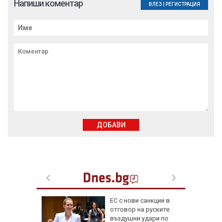
Напиши коментар
ВЛЕЗ
|
РЕГИСТРАЦИЯ
ДОБАВИ
 отряза
ЕС с нови санкции в
чи
отговор на руските
въздушни удари по