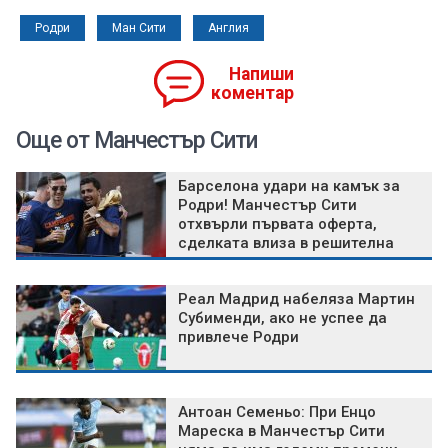
Родри
Ман Сити
Англия
Напиши
коментар
Още от Манчестър Сити
Барселона удари на камък за
Родри! Манчестър Сити
отхвърли първата оферта,
сделката влиза в решителна
фаза
Реал Мадрид набеляза Мартин
Субименди, ако не успее да
привлече Родри
Антоан Семеньо: При Енцо
Мареска в Манчестър Сити