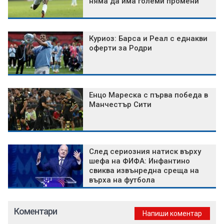
няма да има големи промени
Куриоз: Барса и Реал с еднакви
оферти за Родри
Енцо Мареска с първа победа в
Манчестър Сити
След сериозния натиск върху
шефа на ФИФА: Инфантино
свиква извънредна среща на
върха на футбола
Коментари
Напиши коментар