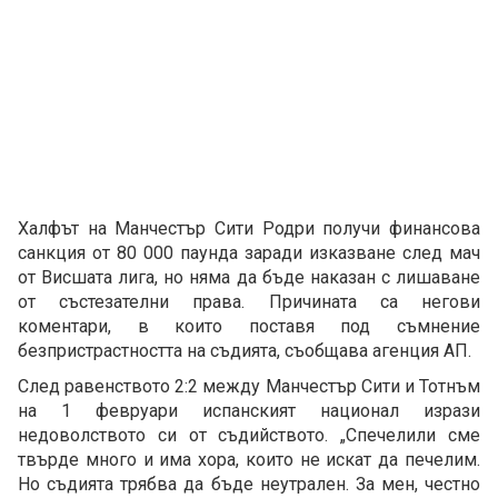
Халфът на Манчестър Сити Родри получи финансова
санкция от 80 000 паунда заради изказване след мач
от Висшата лига, но няма да бъде наказан с лишаване
от състезателни права. Причината са негови
коментари, в които поставя под съмнение
безпристрастността на съдията, съобщава агенция АП.
След равенството 2:2 между Манчестър Сити и Тотнъм
на 1 февруари испанският национал изрази
недоволството си от съдийството. „Спечелили сме
твърде много и има хора, които не искат да печелим.
Но съдията трябва да бъде неутрален. За мен, честно