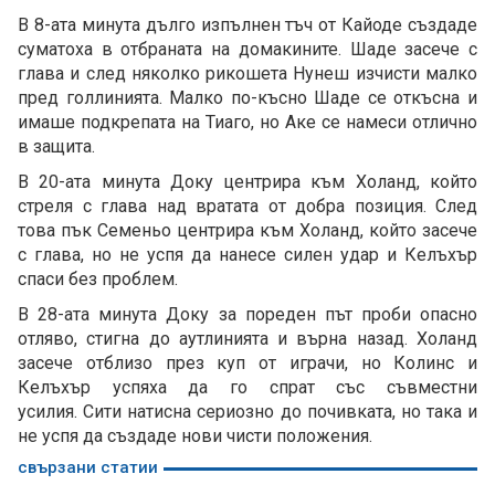
В 8-ата минута дълго изпълнен тъч от Кайоде създаде
суматоха в отбраната на домакините. Шаде засече с
глава и след няколко рикошета Нунеш изчисти малко
пред голлинията. Малко по-късно Шаде се откъсна и
имаше подкрепата на Тиаго, но Аке се намеси отлично
в защита.
В 20-ата минута Доку центрира към Холанд, който
стреля с глава над вратата от добра позиция. След
това пък Семеньо центрира към Холанд, който засече
с глава, но не успя да нанесе силен удар и Келъхър
спаси без проблем.
В 28-ата минута Доку за пореден път проби опасно
отляво, стигна до аутлинията и върна назад. Холанд
засече отблизо през куп от играчи, но Колинс и
Келъхър успяха да го спрат със съвместни
усилия. Сити натисна сериозно до почивката, но така и
не успя да създаде нови чисти положения.
свързани статии