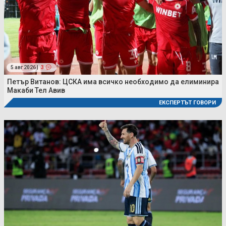
5 авг 2026 |
3
Петър Витанов: ЦСКА има всичко необходимо да елиминира
Макаби Тел Авив
ЕКСПЕРТЪТ ГОВОРИ