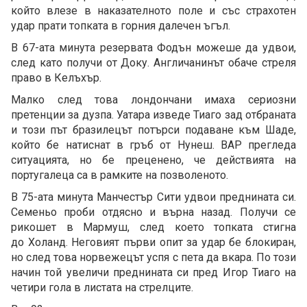
който влезе в наказателното поле и със страхотен
удар прати топката в горния далечен ъгъл.
В 67-ата минута резервата Фодън можеше да удвои,
след като получи от Доку. Англичанинът обаче стреля
право в Келъхър.
Малко след това лондончани имаха сериозни
претенции за дузпа. Уатара изведе Тиаго зад отбраната
и този път бразилецът потърси подаване към Шаде,
който бе натиснат в гръб от Нунеш. ВАР прегледа
ситуацията, но бе преценено, че действията на
португалеца са в рамките на позволеното.
В 75-ата минута Манчестър Сити удвои преднината си.
Семеньо проби отдясно и върна назад. Получи се
рикошет в Мармуш, след което топката стигна
до Холанд. Неговият първи опит за удар бе блокиран,
но след това норвежецът успя с пета да вкара. По този
начин той увеличи преднината си пред Игор Тиаго на
четири гола в листата на стрелците.