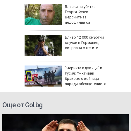
Близки на убития
ия
Георги Кузев:
Версиите за
вото си
педофилия са
недопустими
убиха
Близо 12 000 смъртни
в Ню
случаи в Германия,
ха край
свързани с жегите
те жеги
"Черните вдовици" в
алия да
Русия: Фиктивни
ното
бракове с войници
заради обезщетението
при смърт
Още от Gol.bg