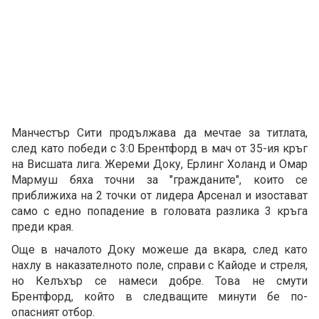
Манчестър Сити продължава да мечтае за титлата,
след като победи с 3:0 Брентфорд в мач от 35-ия кръг
на Висшата лига. Жереми Доку, Ерлинг Холанд и Омар
Мармуш бяха точни за "гражданите", които се
приближиха на 2 точки от лидера Арсенал и изостават
само с едно попадение в головата разлика 3 кръга
преди края.
Още в началото Доку можеше да вкара, след като
нахлу в наказателното поле, справи с Кайоде и стреля,
но Келъхър се намеси добре. Това не смути
Брентфорд, който в следващите минути бе по-
опасният отбор.