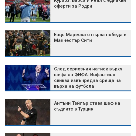
Куриоз: Барса и Реал с еднакви
оферти за Родри
Енцо Мареска с първа победа в
Манчестър Сити
След сериозния натиск върху
шефа на ФИФА: Инфантино
свиква извънредна среща на
върха на футбола
Антъни Тейлър става шеф на
съдиите в Турция