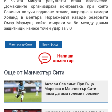
В 92-ата минута резултатът стана класически.
Домакините организираха контраатака, при която
Савиньо получи подаване отляво, напредна и намери
Холанд в центъра. Норвежецът изведе резервата
Омар Мармуш, който въпреки че бе между двама
защитници, нанесе точен удар за 3:0.
Манчестър Сити
Брентфорд
Напиши
коментар
Още от Манчестър Сити
Антоан Семеньо: При Енцо
Мареска в Манчестър Сити
няма да има големи промени