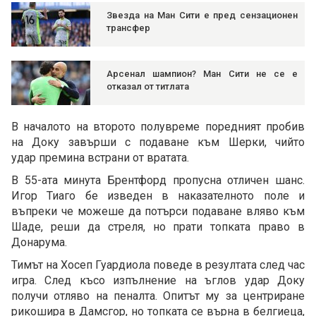
Звезда на Ман Сити е пред сензационен
трансфер
Арсенал шампион? Ман Сити не се е
отказал от титлата
В началото на второто полувреме поредният пробив
на Доку завърши с подаване към Шерки, чийто
удар премина встрани от вратата.
В 55-ата минута Брентфорд пропусна отличен шанс.
Игор Тиаго бе изведен в наказателното поле и
въпреки че можеше да потърси подаване вляво към
Шаде, реши да стреля, но прати топката право в
Донарума.
Тимът на Хосеп Гуардиола поведе в резултата след час
игра. След късо изпълнение на ъглов удар Доку
получи отляво на пеналта. Опитът му за центриране
рикошира в Дамсгор, но топката се върна в белгиеца,