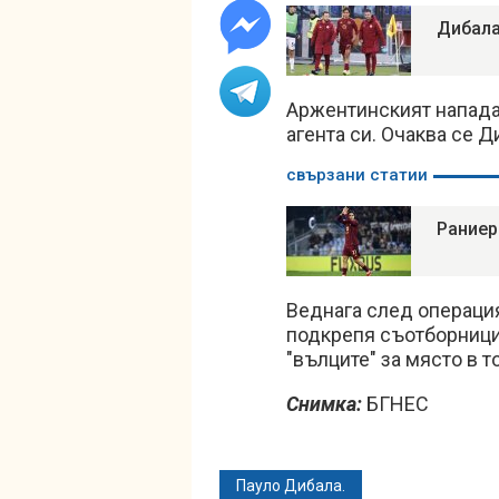
Дибала
Аржентинският нападат
агента си. Очаква се 
свързани статии
Раниер
Веднага след операци
подкрепя съотборницит
"вълците" за място в т
Снимка:
БГНЕС
Пауло Дибала.