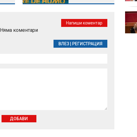
Турция внедри AI
система за откриване
Напиши коментар
на терористични
Няма коментари
организации
ВЛЕЗ
|
РЕГИСТРАЦИЯ
ДОБАВИ