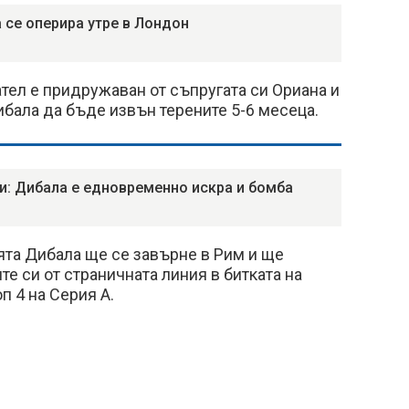
 се оперира утре в Лондон
ел е придружаван от съпругата си Ориана и
Дибала да бъде извън терените 5-6 месеца.
и: Дибала е едновременно искра и бомба
ята Дибала ще се завърне в Рим и ще
е си от страничната линия в битката на
оп 4 на Серия А.