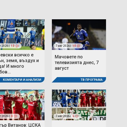
г 2026 |
13
7 авг 2026 |
10
Левски всичко е
Мачовете по
ън, земя, въздух и
телевизията днес, 7
да! И много
август
ов...
ТВ ПРОГРАМА
КОМЕНТАРИ И АНАЛИЗИ
г 2026 |
3
7 авг 2026 |
5
тър Витанов: ЦСКА