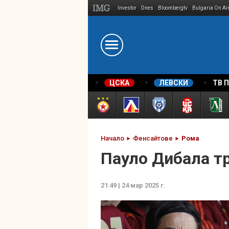
Investor
Dnes
Bloombergtv
Bulgaria On Ai
Megavselena.bg
ЦСКА
ЛЕВСКИ
ТВ 
Начало
Фенсайтове
Рома
Пауло Дибала т
21:49 | 24 мар 2025 г.