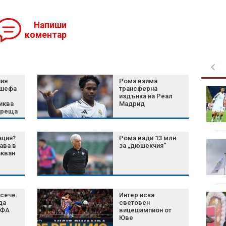
Напиши
коментар
ния
Рома взима
 шефа
трансферна
Green Day пусна
издънка на Реал
денонощен канал в
иква
Мадрид
YouTube
среща
ация?
Рома вади 13 млн.
Затягат контрола по
ава в
за „дюшекчия“
плажовете в
акван
Халкидики, има арести
сече:
Интер иска
Късна емисия
да
световен
ИФА
вицешампион от
Юве