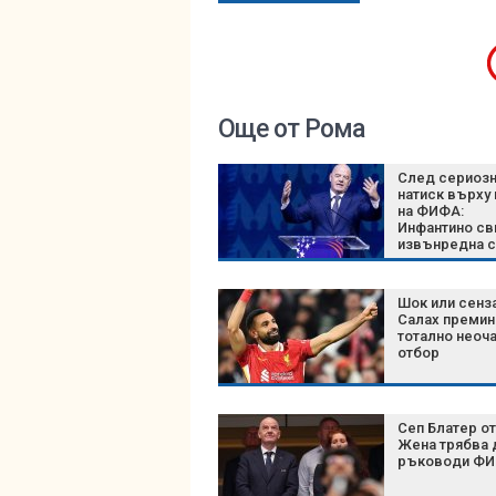
Още от Рома
След сериоз
натиск върху
на ФИФА:
Инфантино св
извънредна 
на върха на
футбола
Шок или сенз
Салах премин
тотално неоч
отбор
Сеп Блатер от
Жена трябва 
ръководи Ф