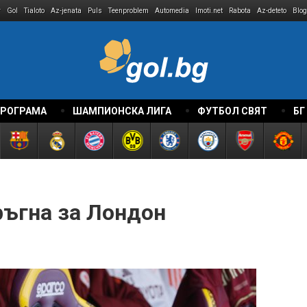
r
Gol
Tialoto
Az-jenata
Puls
Teenproblem
Automedia
Imoti.net
Rabota
Az-deteto
Blog
ПРОГРАМА
ШАМПИОНСКА ЛИГА
ФУТБОЛ СВЯТ
БГ
ръгна за Лондон