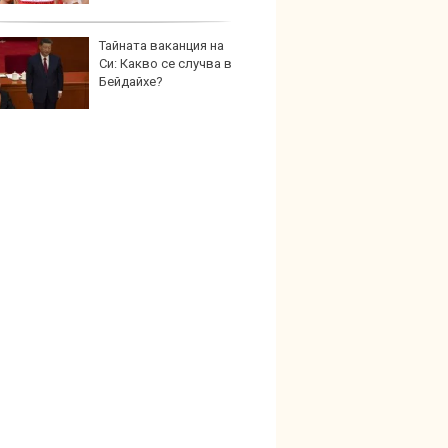
Тайната ваканция на
Карав
Си: Какво се случва в
най-г
Бейдайхе?
недос
елект