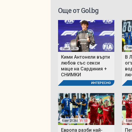
Още от Gol.bg
7 ав
7 авг 2026
Кими Антонели върти
В 
любов със секси
ог
маце на Сардиния +
во
СНИМКИ
люб
ИНТЕРЕСНО
6 авг 2026 |
11
5 ав
Европа разби най-
Пе