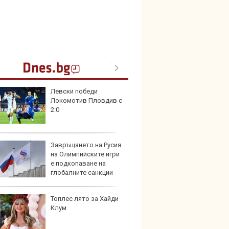
Левски победи
Toyota
Локомотив Пловдив с
999 9
2:0
търси
Завръщането на Русия
Защо 
на Олимпийските игри
остав
е подкопаване на
жегат
глобалните санкции
Топлес лято за Хайди
Автом
Клум
под з
на дв