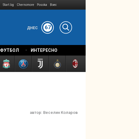
Start.bg
Chernomore
Posoka
Boec
67
ДНЕС
 ФУТБОЛ
ИНТЕРЕСНО
автор:
Веселин Коларов