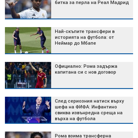
битка за перла на Реал Мадрид
Най-скъпите трансфери в
историята на футбола: от
Неймар до Мбапе
Официално: Рома задържа
капитана си с нов договор
След сериозния натиск върху
шефа на ФИФА: Инфантино
свиква извънредна среща на
върха на футбола
Рома взима трансферна