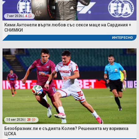
7 авг 2026 |
4
Кими Антонели върти любов със секси маце на Сардиния +
СНИМКИ
ИНТЕРЕСНО
10 авг 2026 |
20
Безобразник ли е съдията Колев? Решенията му взривиха
ЦСКА