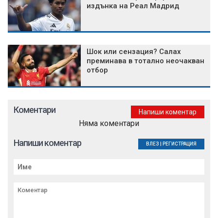
издънка на Реал Мадрид
Шок или сензация? Салах
преминава в тотално неочакван
отбор
Коментари
Напиши коментар
Няма коментари
Напиши коментар
ВЛЕЗ
|
РЕГИСТРАЦИЯ