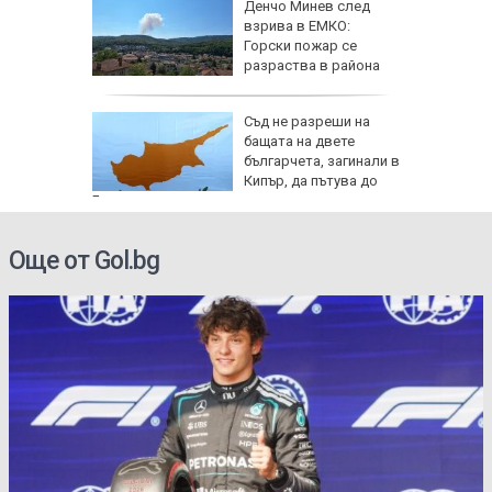
Денчо Минев след
Русия
взрива в ЕМКО:
Горски пожар се
лан за
разраства в района
де 21
Съд не разреши на
йните
бащата на двете
АЩ да
българчета, загинали в
Кипър, да пътува до
България
Още от Gol.bg