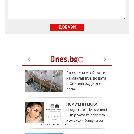
ДОБАВИ
Завишени стойности
в
на манган във водата
ргас
в Свиленград и две
е за
села
 Славчо
HUAWEI и FLICKA
ската
представят Movement
фия
– първата българска
колекция бижута за
серията HUAWEI FreeClip