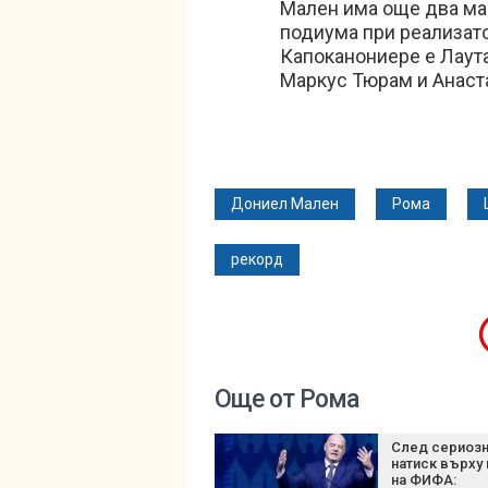
Мален има още два мач
подиума при реализато
Капоканониере е Лаута
Маркус Тюрам и Анаст
Дониел Мален
Рома
рекорд
Още от Рома
След сериоз
натиск върху
на ФИФА: