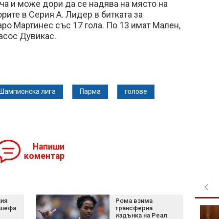
а и може дори да се надява на място на
рите в Серия А. Лидер в битката за
ро Мартинес със 17 гола. По 13 имат Мален,
асос Дувикас.
Шампионска лига
Парма
голове
Напиши
коментар
ния
Рома взима
 шефа
трансферна
По-добър живот за 3
издънка на Реал
зодии по време на