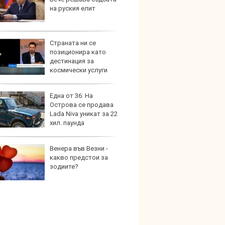
на руския елит
търси
Страната ни се
Защо 
позиционира като
остав
дестинация за
жегат
космически услуги
Една от 36: На
Автом
Острова се продава
под з
Lada Niva уникат за 22
на дв
хил. паунда
Венера във Везни -
Карав
какво предстои за
най-г
зодиите?
недос
елект