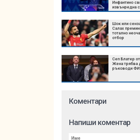
Инфантино св
извънредна 
на върха на
футбола
Шок или сенз
Салах премин
тотално неоч
отбор
Сеп Блатер от
Жена трябва 
ръководи Ф
Коментари
Напиши коментар