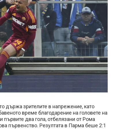
то държа зрителите в напрежение, като
бавеното време благодарение на головете на
 и първите два гола, отбелязани от Рома
това първенство. Резултата в Парма беше 2:1