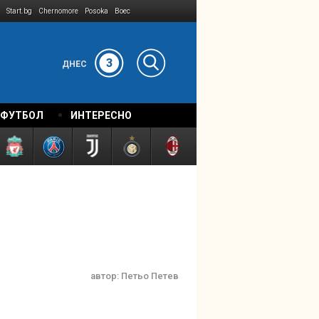
Start.bg
Chernomore
Posoka
Boec
3
ДНЕС
 ФУТБОЛ
ИНТЕРЕСНО
автор:
Петьо Петев