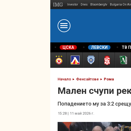
Investor
Dnes
Bloombergtv
Bulgaria On Ai
Megavselena.bg
ЦСКА
ЛЕВСКИ
ТВ 
Начало
Фенсайтове
Рома
Мален счупи ре
Попадението му за 3:2 срещ
15:28 | 11 май 2026 г.