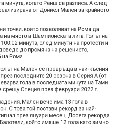
а минута, когато Ренш се разписа. А след
 реализирана от Дониел Мален за крайното
и точки, които позволяват на Рома да
 на място в Шампионската лига. Голът на
100:02 минута, след минути на протести и
 доведе до промяна на решението,
 на Рома.
голът на Мален се превръща в най-късния
 през последните 20 сезона в Серия А (от
преварва гола в последната минута на Тами
а срещу Специя през февруари 2022 г.
падения, Мален вече има 13 гола в
н. С това той постави рекорд за най-
тигнал през януари месец. Досега рекорда
алотели, който имаше 12 гола като зимно