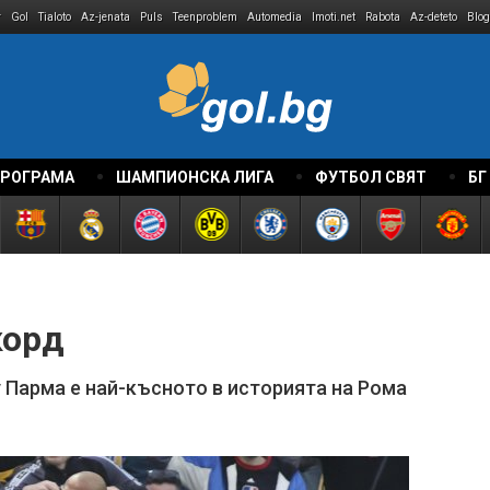
r
Gol
Tialoto
Az-jenata
Puls
Teenproblem
Automedia
Imoti.net
Rabota
Az-deteto
Blog
ПРОГРАМА
ШАМПИОНСКА ЛИГА
ФУТБОЛ СВЯТ
БГ
корд
у Парма е най-късното в историята на Рома