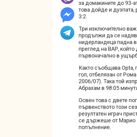
за домакините до 93-ат
това дойде и дузпата,
3:2.
Три изключително важн
продължи да се надява
нидерландеца падна в 
преглед на ВАР, който
първоначално в ущърб
Както съобщава Opta, 
гол, отбелязан от Рома
2006/07). Така той из
Абрахам в 98:05 минут
Освен това с двете по
първенството този сезо
резултатен играч прис
се държеше от Марио Б
попълнение.