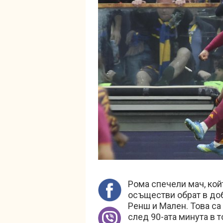
Рома спечели мач, кой
осъществи обрат в до
Ренш и Мален. Това са
след 90-ата минута в 