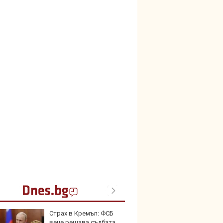
Страх в Кремъл: ФСБ
Toyota
вече решава съдбата
999 9