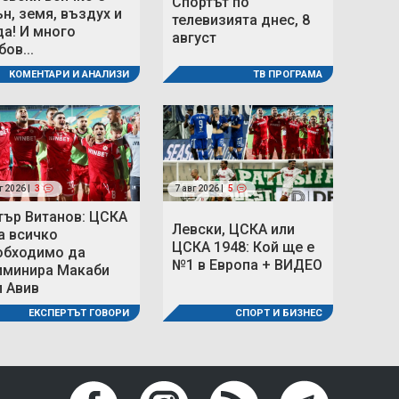
Спортът по
ън, земя, въздух и
телевизията днес, 8
да! И много
август
ов...
ТВ ПРОГРАМА
КОМЕНТАРИ И АНАЛИЗИ
г 2026 |
3
7 авг 2026 |
5
тър Витанов: ЦСКА
Левски, ЦСКА или
а всичко
ЦСКА 1948: Кой ще е
обходимо да
№1 в Европа + ВИДЕО
иминира Макаби
л Авив
СПОРТ И БИЗНЕС
ЕКСПЕРТЪТ ГОВОРИ