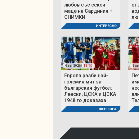
любов със секси
ог
маце на Сардиния +
во
СНИМКИ
люб
ИНТЕРЕСНО
6 авг 2026 |
11
5 ав
Европа разби най-
Пе
големия мит за
им
българския футбол:
не
Левски, ЦСКА и ЦСКА
ел
1948 го доказаха
Те
ФЕН ЗОНА