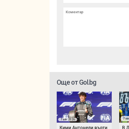
Още от Gol.bg
7 ав
7 авг 2026
Кими Антонели върти
В 