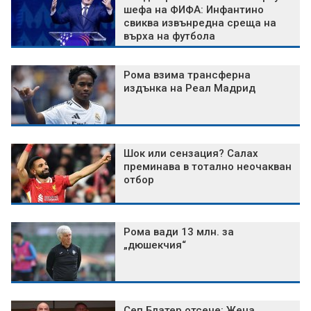
шефа на ФИФА: Инфантино
свиква извънредна среща на
върха на футбола
Рома взима трансферна
издънка на Реал Мадрид
Шок или сензация? Салах
преминава в тотално неочакван
отбор
Рома вади 13 млн. за
„дюшекчия“
Сеп Блатер отсече: Жена