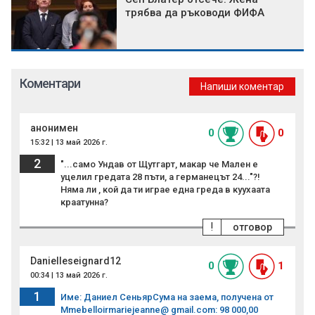
трябва да ръководи ФИФА
Коментари
Напиши коментар
анонимен
0
0
15:32 | 13 май 2026 г.
2
"...само Ундав от Щутгарт, макар че Мален е
уцелил гредата 28 пъти, а германецът 24..."?!
Няма ли , кой да ти играе една греда в куухаата
краатунна?
!
отговор
Danielleseignard12
0
1
00:34 | 13 май 2026 г.
1
Име: Даниел СеньярСума на заема, получена от
Mmebelloirmariejeanne@ gmail.com: 98 000,00