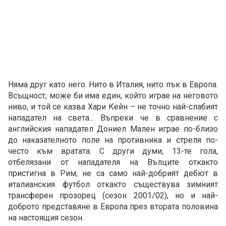
Няма друг като него. Нито в Италия, нито пък в Европа.
Всъщност, може би има един, който играе на неговото
ниво, и той се казва Хари Кейн – не точно най-слабият
нападател на света... Въпреки че в сравнение с
английския нападател Дониел Мален играе по-близо
до наказателното поле на противника и стреля по-
често към вратата. С други думи, 13-те гола,
отбелязани от нападателя на Вълците откакто
пристигна в Рим, не са само най-добрият дебют в
италианския футбол откакто съществува зимният
трансферен прозорец (сезон 2001/02), но и най-
доброто представяне в Европа през втората половина
на настоящия сезон.