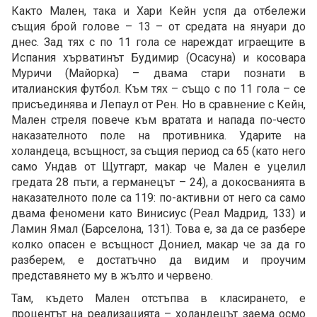
Както Мален, така и Хари Кейн успя да отбележи
същия брой голове – 13 – от средата на януари до
днес. Зад тях с по 11 гола се нареждат играещите в
Испания хърватинът Будимир (Осасуна) и косовара
Муричи (Майорка) – двама стари познати в
италианския футбол. Към тях – също с по 11 гола – се
присъединява и Лепаул от Рен. Но в сравнение с Кейн,
Мален стреля повече към вратата и напада по-често
наказателното поле на противника. Ударите на
холандеца, всъщност, за същия период са 65 (като него
само Ундав от Щутгарт, макар че Мален е уцелил
гредата 28 пъти, а германецът – 24), а докосванията в
наказателното поле са 119: по-активни от него са само
двама феномени като Винисиус (Реал Мадрид, 133) и
Ламин Ямал (Барселона, 131). Това е, за да се разбере
колко опасен е всъщност Дониел, макар че за да го
разберем, е достатъчно да видим и проучим
представянето му в жълто и червено.
Там, където Мален отстъпва в класирането, е
процентът на реализацията – холандецът заема осмо