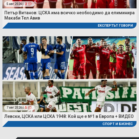
5 авг 2026 |
3
Петър Витанов: ЦСКА има всичко необходимо да елиминира
Макаби Тел Авив
ЕКСПЕРТЪТ ГОВОРИ
7 авг 2026 |
5
Левски, ЦСКА или ЦСКА 1948: Кой ще е №1 в Европа + ВИДЕО
СПОРТ И БИЗНЕС