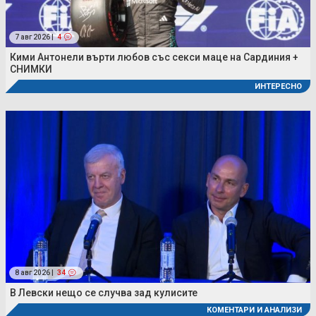
7 авг 2026 |
4
Кими Антонели върти любов със секси маце на Сардиния +
СНИМКИ
ИНТЕРЕСНО
8 авг 2026 |
34
В Левски нещо се случва зад кулисите
КОМЕНТАРИ И АНАЛИЗИ