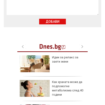
ДОБАВИ
езопасно
Идеи за релакс за
рлеж
заети жени
равим,
Как храната може да
ичната
подпомогне
жбина
метаболизма след 40
години