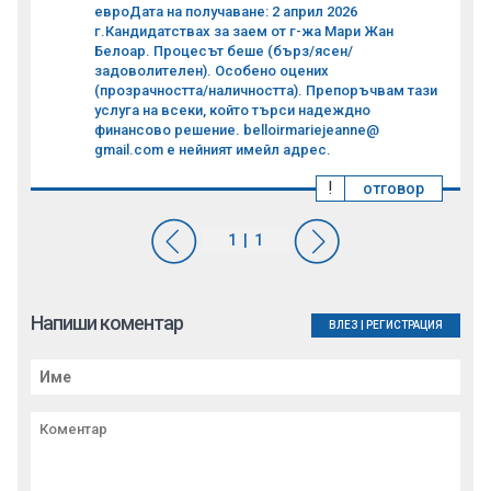
евроДата на получаване: 2 април 2026
г.Кандидатствах за заем от г-жа Мари Жан
Белоар. Процесът беше (бърз/ясен/
задоволителен). Особено оцених
(прозрачността/наличността). Препоръчвам тази
услуга на всеки, който търси надеждно
финансово решение. belloirmariejeanne@
gmail.com е нейният имейл адрес.
!
отговор
Напиши коментар
ВЛЕЗ
|
РЕГИСТРАЦИЯ