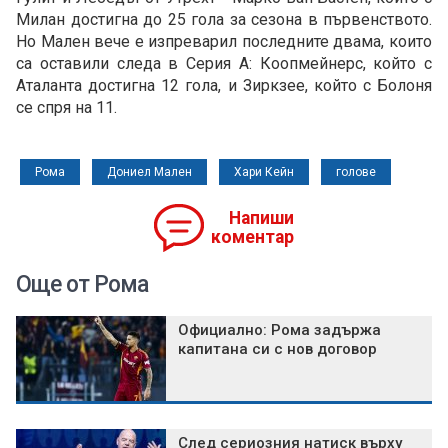
Милан достигна до 25 гола за сезона в първенството.
Но Мален вече е изпреварил последните двама, които
са оставили следа в Серия А: Коопмейнерс, който с
Аталанта достигна 12 гола, и Зиркзее, който с Болоня
се спря на 11.
Рома
Дониел Мален
Хари Кейн
голове
Напиши
коментар
Още от Рома
Официално: Рома задържа
капитана си с нов договор
След сериозния натиск върху