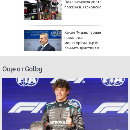
артофи
Локализираха двата
кашкавал
пожара в Хасковско
: Как да
Хакан Фидан: Турция
пасните
предложи
мораториум върху
бойните действия в
Украйна (ВИДЕО)
Още от Gol.bg