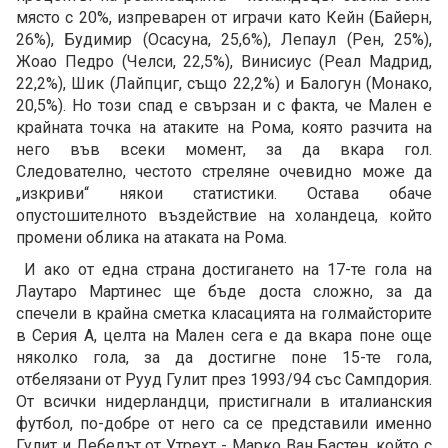
място с 20%, изпреварен от играчи като Кейн (Байерн,
26%), Будимир (Осасуна, 25,6%), Лепаул (Рен, 25%),
Жоао Педро (Челси, 22,5%), Винисиус (Реал Мадрид,
22,2%), Шик (Лайпциг, също 22,2%) и Балогун (Монако,
20,5%). Но този спад е свързан и с факта, че Мален е
крайната точка на атаките на Рома, която разчита на
него във всеки момент, за да вкара гол.
Следователно, честото стреляне очевидно може да
„изкриви“ някои статистики. Остава обаче
опустошителното въздействие на холандеца, който
промени облика на атаката на Рома.
И ако от една страна достигането на 17-те гола на
Лаутаро Мартинес ще бъде доста сложно, за да
спечели в крайна сметка класацията на голмайсторите
в Серия А, целта на Мален сега е да вкара поне още
няколко гола, за да достигне поне 15-те гола,
отбелязани от Рууд Гулит през 1993/94 със Сампдория.
От всички нидерландци, пристигнали в италианския
футбол, по-добре от него са се представили именно
Гулит и Лебедът от Утрехт - Марко Ван Бастен, който с