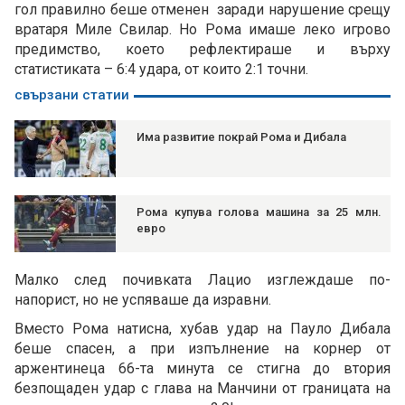
гол правилно беше отменен заради нарушение срещу
вратаря Миле Свилар. Но Рома имаше леко игрово
предимство, което рефлектираше и върху
статистиката – 6:4 удара, от които 2:1 точни.
свързани статии
Има развитие покрай Рома и Дибала
Рома купува голова машина за 25 млн.
евро
Малко след почивката Лацио изглеждаше по-
напорист, но не успяваше да изравни.
Вместо Рома натисна, хубав удар на Пауло Дибала
беше спасен, а при изпълнение на корнер от
аржентинеца 66-та минута се стигна до втория
безпощаден удар с глава на Манчини от границата на