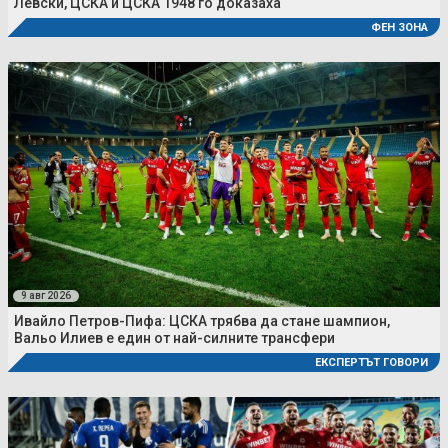
Левски, ЦСКА и ЦСКА 1948 го доказаха
ФЕН ЗОНА
9 авг 2026
Ивайло Петров-Пифа: ЦСКА трябва да стане шампион,
Вальо Илиев е един от най-силните трансфери
ЕКСПЕРТЪТ ГОВОРИ