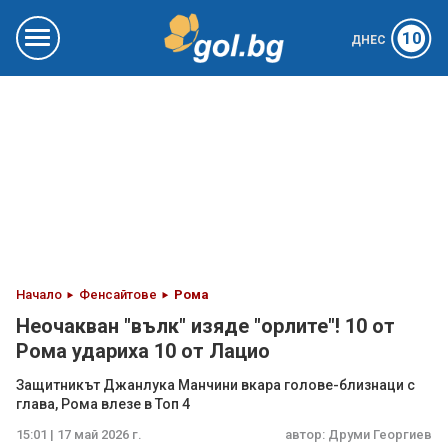
10
ДНЕС
Начало
Фенсайтове
Рома
Неочакван "вълк" изяде "орлите"! 10 от
Рома удариха 10 от Лацио
Защитникът Джанлука Манчини вкара голове-близнаци с
глава, Рома влезе в Топ 4
15:01 | 17 май 2026 г.
автор:
Друми Георгиев