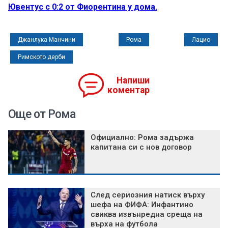
Ювентус с 0:2 от Фиорентина у дома.
Джанлука Манчини
Рома
Лацио
Римското дерби
Напиши
коментар
Още от Рома
Официално: Рома задържа
капитана си с нов договор
След сериозния натиск върху
шефа на ФИФА: Инфантино
свиква извънредна среща на
върха на футбола