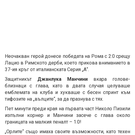
Неочакван герой донесе победата на Рома с 2:0 срещу
Лацио в Римското дерби, което прикова вниманието в
37-ия кръг от италианската Серия „А“.
Защитникът
Джанлука Манчини
вкара голове-
близнаци с глава, като в двата случая целуваше
емблемата на клуба и хукваше с бесен спринт към
тифозите на „вълците“, за да празнува с тях.
Пет минути преди края на първата част Николо Пизили
изпълни корнер и Манчини засече с глава около
границата на малкия пеналт – 1:0!
„Орлите“ също имаха своите възможности, като техен