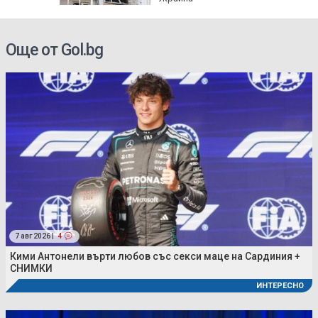
Още от Gol.bg
7 авг 2026 |
4
Кими Антонели върти любов със секси маце на Сардиния +
СНИМКИ
ИНТЕРЕСНО