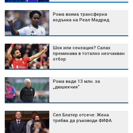
Рома взима трансферна
издънка на Реал Мадрид
Шок или сензация? Салах
преминава в тотално неочакван
отбор
Рома вади 13 млн. за
„дюшекчия“
Сеп Блатер отсече: Жена
трябва да ръководи ФИФА