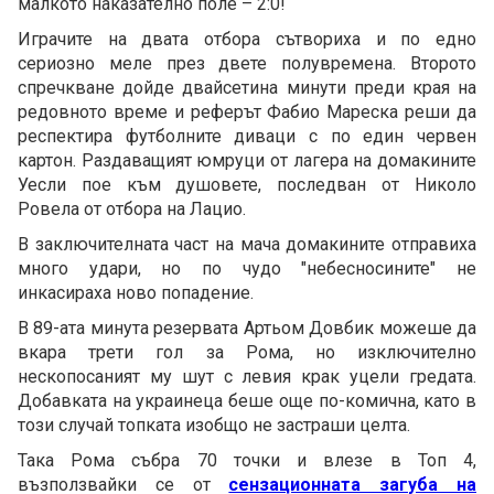
малкото наказателно поле – 2:0!
Играчите на двата отбора сътвориха и по едно
сериозно меле през двете полувремена. Второто
спречкване дойде двайсетина минути преди края на
редовното време и реферът Фабио Мареска реши да
респектира футболните диваци с по един червен
картон. Раздаващият юмруци от лагера на домакините
Уесли пое към душовете, последван от Николо
Ровела от отбора на Лацио.
В заключителната част на мача домакините отправиха
много удари, но по чудо "небесносините" не
инкасираха ново попадение.
В 89-ата минута резервата Артьом Довбик можеше да
вкара трети гол за Рома, но изключително
нескопосаният му шут с левия крак уцели гредата.
Добавката на украинеца беше още по-комична, като в
този случай топката изобщо не застраши целта.
Така Рома събра 70 точки и влезе в Топ 4,
възползвайки се от
сензационната загуба на