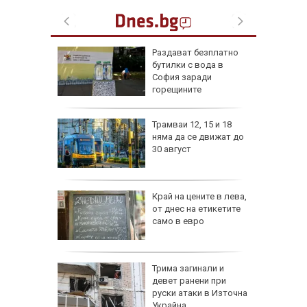
ън се е
Раздават безплатно
л по
бутилки с вода в
София заради
горещините
изпепели
Трамваи 12, 15 и 18
, над 20
няма да се движат до
30 август
ВИДЕО)
рона
Край на цените в лева,
 Няма
от днес на етикетите
само в евро
и
а без
Трима загинали и
губа от
девет ранени при
руски атаки в Източна
Украйна