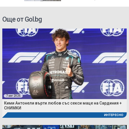
Още от Gol.bg
7 авг 2026
Кими Антонели върти любов със секси маце на Сардиния +
СНИМКИ
ИНТЕРЕСНО