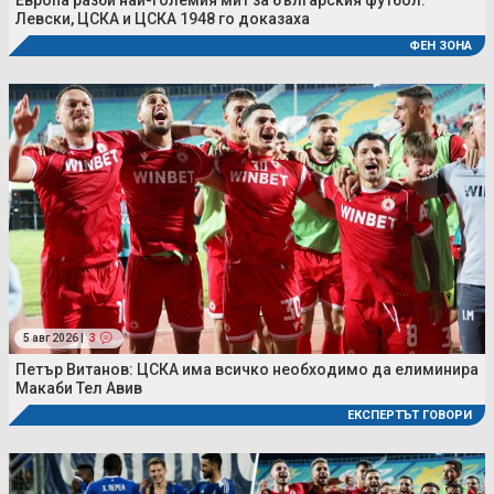
Европа разби най-големия мит за българския футбол:
Левски, ЦСКА и ЦСКА 1948 го доказаха
ФЕН ЗОНА
5 авг 2026 |
3
Петър Витанов: ЦСКА има всичко необходимо да елиминира
Макаби Тел Авив
ЕКСПЕРТЪТ ГОВОРИ