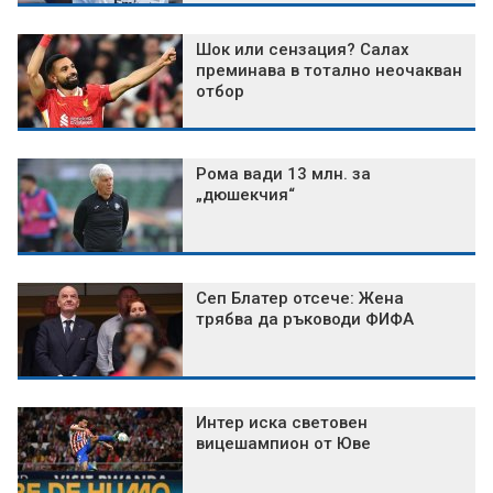
Шок или сензация? Салах
преминава в тотално неочакван
отбор
Рома вади 13 млн. за
„дюшекчия“
Сеп Блатер отсече: Жена
трябва да ръководи ФИФА
Интер иска световен
вицешампион от Юве