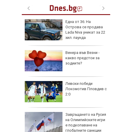
на
Една от 36: На
нал в
Острова се продава
Lada Niva уникат за 22
хил. паунда
рола по
Венера във Везни -
какво предстои за
а арести
зодиите?
Левски победи
Локомотив Пловдив с
2:0
 AI
Завръщането на Русия
ткриване
на Олимпийските игри
чни
е подкопаване на
глобалните санкции