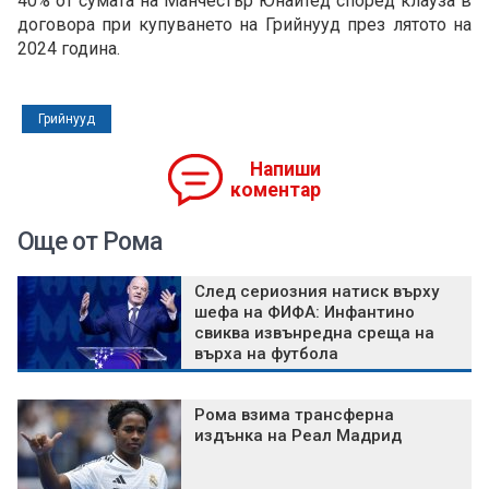
40% от сумата на Манчестър Юнайтед според клауза в
договора при купуването на Грийнууд през лятото на
2024 година.
Грийнууд
Напиши
коментар
Още от Рома
След сериозния натиск върху
шефа на ФИФА: Инфантино
свиква извънредна среща на
върха на футбола
Рома взима трансферна
издънка на Реал Мадрид