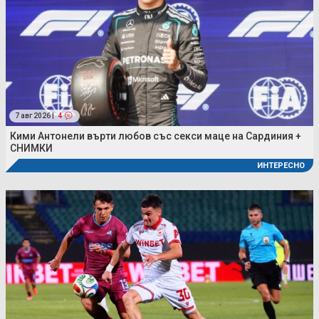
7 авг 2026 |
4
Кими Антонели върти любов със секси маце на Сардиния +
СНИМКИ
ИНТЕРЕСНО