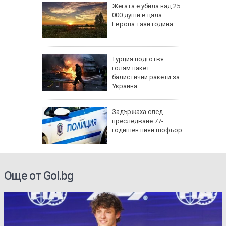
одукция,
Жегата е убила над 25
им за
000 души в цяла
ред
Европа тази година
олов
 на
Турция подготвя
дължи,
голям пакет
равена
балистични ракети за
н воден
Украйна
: Без
Задържаха след
ПВО е
преследване 77-
а се
годишен пиян шофьор
Още от Gol.bg