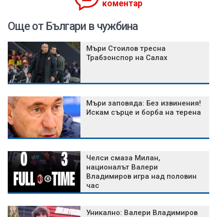
коментар
Още от Българи в чужбина
Мъри Стоилов тресна
Трабзонспор на Салах
Мъри заповяда: Без извинения!
Искам сърце и борба на терена
Челси смаза Милан,
националът Валери
Владимиров игра над половин
час
Уникално: Валери Владимиров