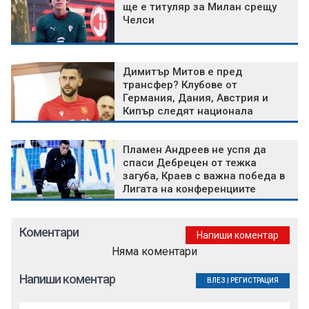
ще е титуляр за Милан срещу
Челси
Димитър Митов е пред
трансфер? Клубове от
Германия, Дания, Австрия и
Кипър следят национала
Пламен Андреев не успя да
спаси Дебрецен от тежка
загуба, Краев с важна победа в
Лигата на конференциите
Коментари
Напиши коментар
Няма коментари
Напиши коментар
ВЛЕЗ
|
РЕГИСТРАЦИЯ