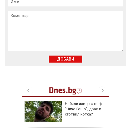
ДОБАВИ
онове
Набили изверга шеф
 в Русия
"Чичо Гошо", драл и
сготвил котка?