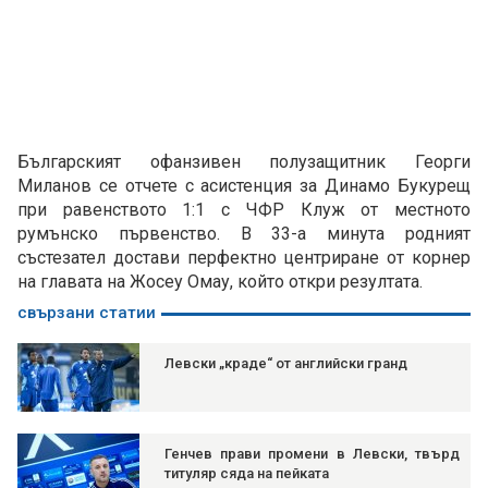
Българският офанзивен полузащитник Георги
Миланов се отчете с асистенция за Динамо Букурещ
при равенството 1:1 с ЧФР Клуж от местното
румънско първенство. В 33-а минута родният
състезател достави перфектно центриране от корнер
на главата на Жосеу Омау, който откри резултата.
свързани статии
Левски „краде“ от английски гранд
Генчев прави промени в Левски, твърд
титуляр сяда на пейката