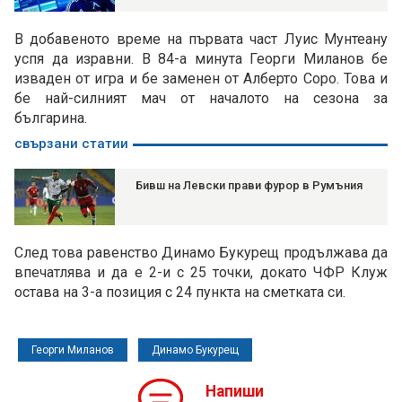
В добавеното време на първата част Луис Мунтеану
успя да изравни. В 84-а минута Георги Миланов бе
изваден от игра и бе заменен от Алберто Соро. Това и
бе най-силният мач от началото на сезона за
българина.
свързани статии
Бивш на Левски прави фурор в Румъния
След това равенство Динамо Букурещ продължава да
впечатлява и да е 2-и с 25 точки, докато ЧФР Клуж
остава на 3-а позиция с 24 пункта на сметката си.
Георги Миланов
Динамо Букурещ
Напиши