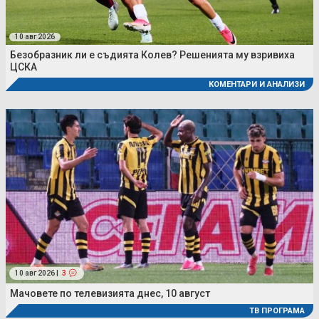
10 авг 2026
Безобразник ли е съдията Колев? Решенията му взривиха
ЦСКА
КОМЕНТАРИ И АНАЛИЗИ
10 авг 2026 |
3
Мачовете по телевизията днес, 10 август
ТВ ПРОГРАМА