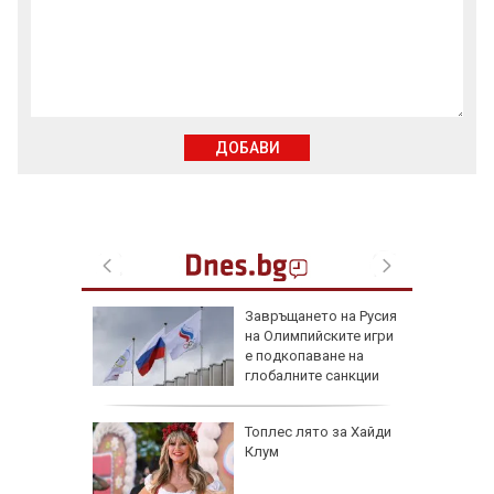
ДОБАВИ
на
Завръщането на Русия
нал в
на Олимпийските игри
е подкопаване на
глобалните санкции
рола по
Топлес лято за Хайди
Клум
а арести