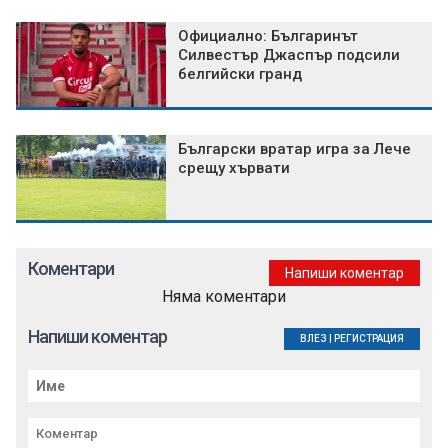
Официално: Българинът
Силвестър Джаспър подсили
белгийски гранд
Български вратар игра за Лече
срещу хървати
Коментари
Напиши коментар
Няма коментари
Напиши коментар
ВЛЕЗ
|
РЕГИСТРАЦИЯ