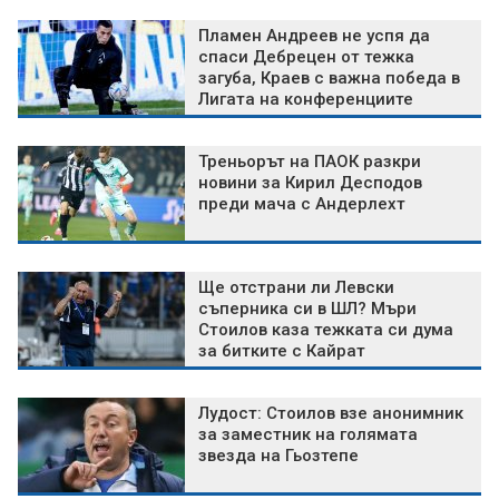
Пламен Андреев не успя да
спаси Дебрецен от тежка
загуба, Краев с важна победа в
Лигата на конференциите
Треньорът на ПАОК разкри
новини за Кирил Десподов
преди мача с Андерлехт
Ще отстрани ли Левски
съперника си в ШЛ? Мъри
Стоилов каза тежката си дума
за битките с Кайрат
Лудост: Стоилов взе анонимник
за заместник на голямата
звезда на Гьозтепе