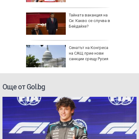
Тайната ваканция на
Си: Какво се случва в
Бейдайхе?
 AI
Сенатът на Конгреса
ткриване
на САЩ прие нови
чни
санкции срещу Русия
Още от Gol.bg