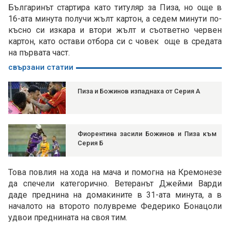
Българинът стартира като титуляр за Пиза, но още в
16-ата минута получи жълт картон, а седем минути по-
късно си изкара и втори жълт и съответно червен
картон, като остави отбора си с човек още в средата
на първата част.
свързани статии
Пиза и Божинов изпаднаха от Серия А
Фиорентина засили Божинов и Пиза към
Серия Б
Това повлия на хода на мача и помогна на Кремонезе
да спечели категорично. Ветеранът Джейми Варди
даде преднина на домакините в 31-ата минута, а в
началото на второто полувреме Федерико Бонацоли
удвои преднината на своя тим.