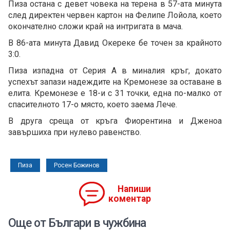
Пиза остана с девет човека на терена в 57-ата минута
след директен червен картон на Фелипе Лойола, което
окончателно сложи край на интригата в мача.
В 86-ата минута Давид Окереке бе точен за крайното
3:0.
Пиза изпадна от Серия А в миналия кръг, докато
успехът запази надеждите на Кремонезе за оставане в
елита. Кремонезе е 18-и с 31 точки, една по-малко от
спасителното 17-о място, което заема Лече.
В друга среща от кръга Фиорентина и Дженоа
завършиха при нулево равенство.
Пиза
Росен Божинов
Напиши
коментар
Още от Българи в чужбина