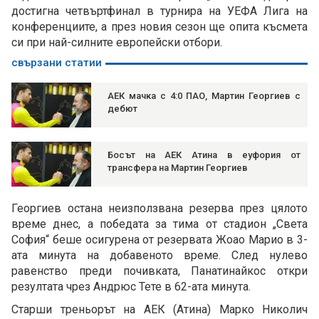
достигна четвъртфинал в турнира на УЕФА Лига на
конференциите, а през новия сезон ще опита късмета
си при най-силните европейски отбори.
свързани статии
АЕК мачка с 4:0 ПАО, Мартин Георгиев с
дебют
Босът на АЕК Атина в еуфория от
трансфера на Мартин Георгиев
Георгиев остана неизползвана резерва през цялото
време днес, а победата за тима от стадион „Света
София“ беше осигурена от резервата Жоао Марио в 3-
ата минута на добавеното време. След нулево
равенство преди почивката, Панатинайкос откри
резултата чрез Андрюс Тете в 62-ата минута.
Старши треньорът на АЕК (Атина) Марко Николич