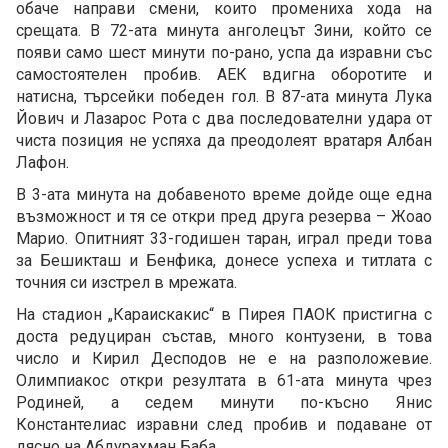
обаче направи смени, които промениха хода на
срещата. В 72-ата минута анголецът Зини, който се
появи само шест минути по-рано, успа да изравни със
самостоятелен пробив. АЕК вдигна оборотите и
натисна, търсейки победен гол. В 87-ата минута Лука
Йович и Лазарос Рота с два последователни удара от
чиста позиция не успяха да преодолеят вратаря Албан
Лафон.
В 3-ата минута на добавеното време дойде още една
възможност и тя се откри пред друга резерва – Жоао
Марио. Опитният 33-годишен таран, играл преди това
за Бешикташ и Бенфика, донесе успеха и титлата с
точния си изстрел в мрежата.
На стадион „Караискакис“ в Пирея ПАОК пристигна с
доста редуциран състав, много контузени, в това
число и Кирил Десподов не е на разположевие.
Олимпиакос откри резултата в 61-ата минута чрез
Родиней, а седем минути по-късно Янис
Константелиас изравни след пробив и подаване от
дясно на Абдурахман Баба.