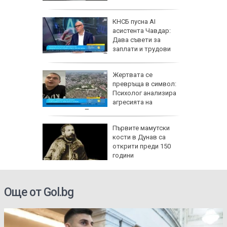
а
КНСБ пусна AI
а
асистента Чавдар:
мче от
Дава съвети за
сва
заплати и трудови
права
Жертвата се
 е
превръща в символ:
пустиня,
Психолог анализира
ще
агресията на
младежите в Пловдив
ски
Първите мамутски
33: Няма
кости в Дунав са
ще
открити преди 150
ичко
години
Още от Gol.bg