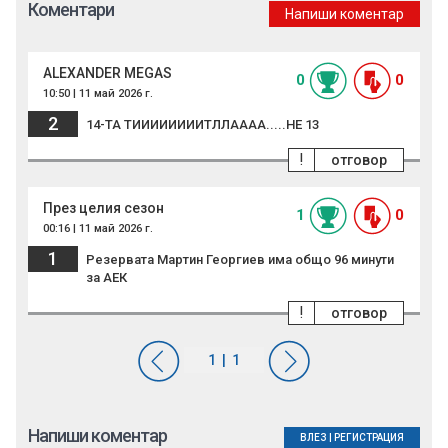
Коментари
Напиши коментар
ALEXANDER MEGAS
0
0
10:50 | 11 май 2026 г.
2
14-ТА ТИИИИИИИИТЛЛАААА.....НЕ 13
!
отговор
През целия сезон
1
0
00:16 | 11 май 2026 г.
1
Резервата Мартин Георгиев има общо 96 минути
за АЕК
!
отговор
Напиши коментар
ВЛЕЗ
|
РЕГИСТРАЦИЯ