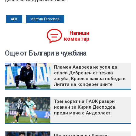
АЕК
Мартин Георгиев
Напиши
коментар
Още от Българи в чужбина
Пламен Андреев не успя да
спаси Дебрецен от тежка
загуба, Краев с важна победа в
Лигата на конференциите
Треньорът на ПАОК разкри
новини за Кирил Десподов
преди мача с Андерлехт
Ще отстрани ли Левски