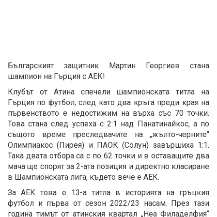
Българският защитник Мартин Георгиев стана
шампион на Гърция с АЕК!
Клубът от Атина спечели шампионската титла на
Гърция по футбол, след като два кръга преди края на
първенството е недостижим на върха със 70 точки.
Това стана след успеха с 2:1 над Панатинайкос, а по
същото време преследвачите на „жълто-черните“
Олимпиакос (Пирея) и ПАОК (Солун) завършиха 1:1.
Така двата отбора са с по 62 точки и в оставащите два
мача ще спорят за 2-ата позиция и директно класиране
в Шампионската лига, където вече е АЕК.
За АЕК това е 13-а титла в историята на гръцкия
футбол и първа от сезон 2022/23 насам. През тази
година тимът от атинския квартал „Неа Филаделфия“