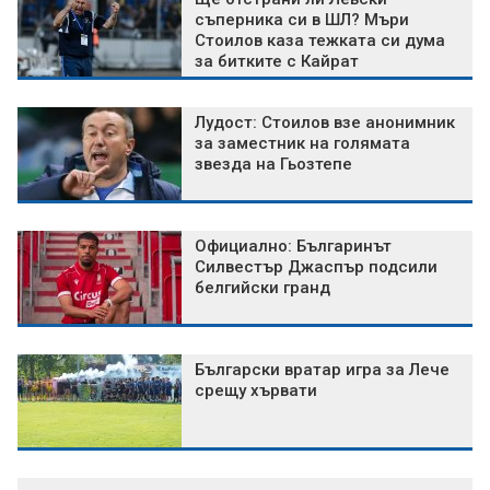
съперника си в ШЛ? Мъри
Стоилов каза тежката си дума
за битките с Кайрат
Лудост: Стоилов взе анонимник
за заместник на голямата
звезда на Гьозтепе
Официално: Българинът
Силвестър Джаспър подсили
белгийски гранд
Български вратар игра за Лече
срещу хървати