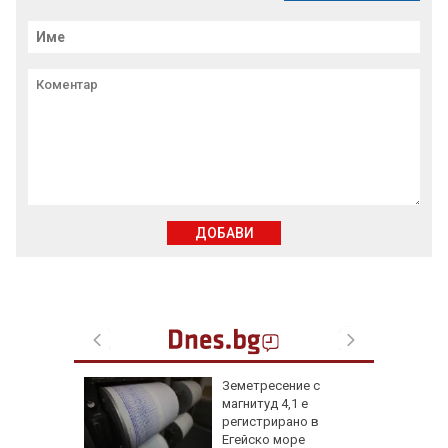
ДОБАВИ
онкурс
Земетресение с
 към
магнитуд 4,1 е
регистрирано в
Егейско море