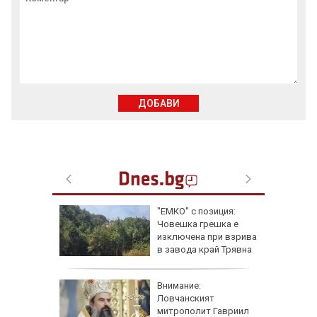
ДОБАВИ
чи
"ЕМКО" с позиция:
ка като
Човешка грешка е
рива
изключена при взрива
в завода край Трявна
Внимание:
в
Ловчанският
ргас
митрополит Гавриил