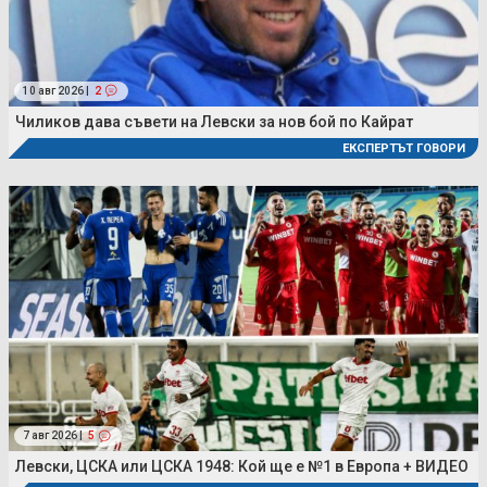
10 авг 2026 |
2
Чиликов дава съвети на Левски за нов бой по Кайрат
ЕКСПЕРТЪТ ГОВОРИ
7 авг 2026 |
5
Левски, ЦСКА или ЦСКА 1948: Кой ще е №1 в Европа + ВИДЕО