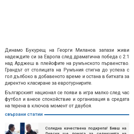
Динамо Букурещ на Георги Миланов запази живи
надеждите си за Европа след драматична победа с 2:1
над Арджеш в плейофите на румънското първенство.
Грандът от столицата на Румъния стигна до успеха с
гол дълбоко в добавеното време и остана в битката за
директно класиране за евротурнирите.
Българският национал се появи в игра малко след час
футбол и внесе спокойствие и организация в средата
на терена в ключов момент от двубоя.
свързани статии
Солидна качествена подкрепа! Бивш на
Левски ще помага за селекцията на