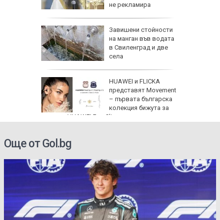
е за
не рекламира
медикаменти
 Славчо
Завишени стойности
ската
на манган във водата
фия
в Свиленград и две
села
HUAWEI и FLICKA
Русия
представят Movement
– първата българска
лан за
колекция бижута за
серията HUAWEI FreeClip
Още от Gol.bg