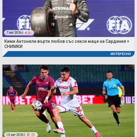
7 авг 2026 |
4
Кими Антонели върти любов със секси маце на Сардиния +
СНИМКИ
ИНТЕРЕСНО
10 авг 2026 |
21