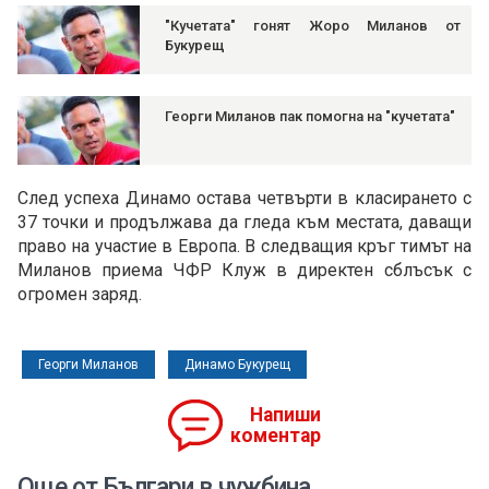
"Кучетата" гонят Жоро Миланов от
Букурещ
Георги Миланов пак помогна на "кучетата"
След успеха Динамо остава четвърти в класирането с
37 точки и продължава да гледа към местата, даващи
право на участие в Европа. В следващия кръг тимът на
Миланов приема ЧФР Клуж в директен сблъсък с
огромен заряд.
Георги Миланов
Динамо Букурещ
Напиши
коментар
Още от Българи в чужбина