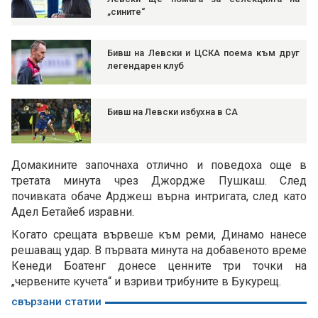
„сините“
Бивш на Левски и ЦСКА поема към друг
легендарен клуб
Бивш на Левски избухна в СА
Домакините започнаха отлично и поведоха още в
третата минута чрез Джордже Пушкаш. След
почивката обаче Арджеш върна интригата, след като
Адел Бетайеб изравни.
Когато срещата вървеше към реми, Динамо нанесе
решаващ удар. В първата минута на добавеното време
Кенеди Боатенг донесе ценните три точки на
„червените кучета“ и взриви трибуните в Букурещ.
свързани статии