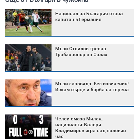
Национал на България стана
капитан в Германия
Мъри Стоилов тресна
Трабзонспор на Салах
Мъри заповяда: Без извинения!
Искам сърце и борба на терена
Челси смаза Милан,
националът Валери
Владимиров игра над половин
час