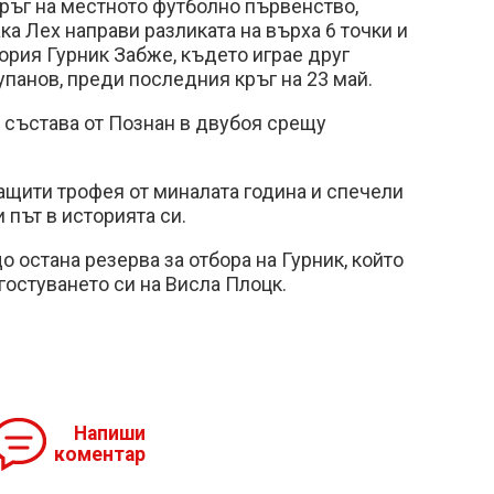
ръг на местното футболно първенство,
ка Лех направи разликата на върха 6 точки и
рия Гурник Забже, където играе друг
упанов, преди последния кръг на 23 май.
 състава от Познан в двубоя срещу
ащити трофея от миналата година и спечели
 път в историята си.
 остана резерва за отбора на Гурник, който
 гостуването си на Висла Плоцк.
Напиши
коментар