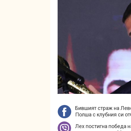
Бившият страж на Ле
Полша с клубния си от
Лех постигна победа н