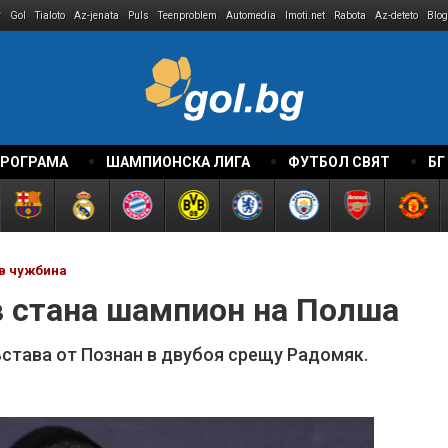
r
Gol
Tialoto
Az-jenata
Puls
Teenproblem
Automedia
Imoti.net
Rabota
Az-deteto
Blog
ПРОГРАМА
ШАМПИОНСКА ЛИГА
ФУТБОЛ СВЯТ
БГ
в чужбина
 стана шампион на Полша
ъстава от Познан в двубоя срещу Радомяк.