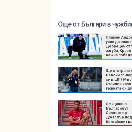
Още от Българи в чужби
Пламен Андр
успя да спаси
Дебрецен от 
загуба, Краев
важна победа
Лигата на
конференции
Ще отстрани 
Левски съпе
си в ШЛ? Мър
Стоилов каза
тежката си ду
битките с Кай
Официално:
Българинът
Силвестър
Джаспър под
белгийски гр