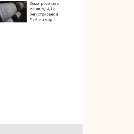
Земетресение с
Най-д
магнитуд 4,1 е
света
регистрирано в
новите
Егейско море
GranCa