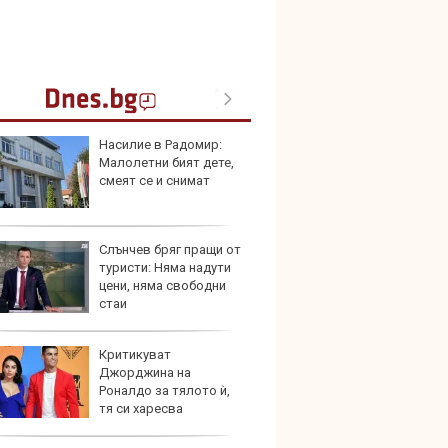
Насилие в Радомир:
Bugatt
Малолетни бият дете,
Bolid
смеят се и снимат
колек
Слънчев бряг пращи от
Тръмп
туристи: Няма надути
елект
цени, няма свободни
„болн
стаи
Критикуват
Франц
Джорджина на
антир
Роналдо за тялото ѝ,
глоби
тя си харесва
ките