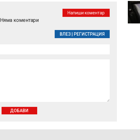
Министърът на
транспорта за
Напиши коментар
сваленото момче от
Няма коментари
автобуса: Липсва
човечност, това не е приемливо
ВЛЕЗ
|
РЕГИСТРАЦИЯ
ДОБАВИ