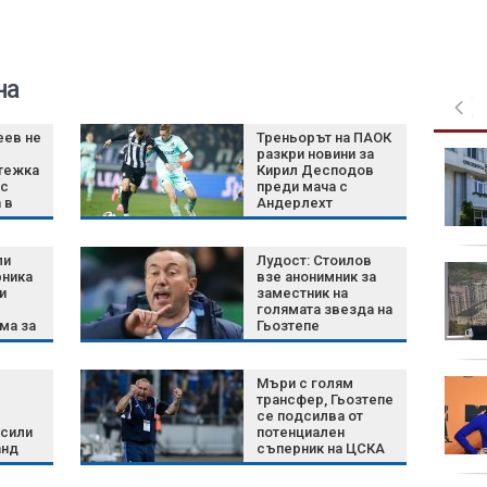
на
еев не
Треньорът на ПАОК
разкри новини за
БАБХ откри огнище на
тежка
Кирил Десподов
африканска чума по
 с
преди мача с
свинете край Варна
 в
Андерлехт
те
ли
Лудост: Стоилов
Мико представи "Тебе
рника
взе анонимник за
викам": Не си
и
заместник на
голямата звезда на
поставям граници в
ма за
Гьозтепе
музиката
рат
Мъри с голям
Национален конкурс
трансфер, Гьозтепе
връща фокуса към
се подсилва от
аналоговата
сили
потенциален
фотография
анд
съперник на ЦСКА
извив