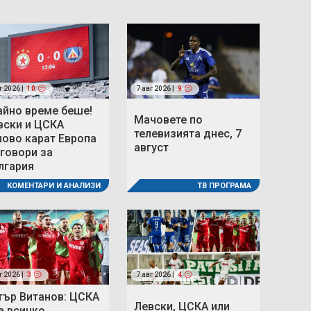
г 2026 |
10
7 авг 2026 |
9
айно време беше!
Мачовете по
вски и ЦСКА
телевизията днес, 7
ново карат Европа
август
 говори за
лгария
ТВ ПРОГРАМА
КОМЕНТАРИ И АНАЛИЗИ
г 2026 |
3
7 авг 2026 |
4
тър Витанов: ЦСКА
Левски, ЦСКА или
а всичко