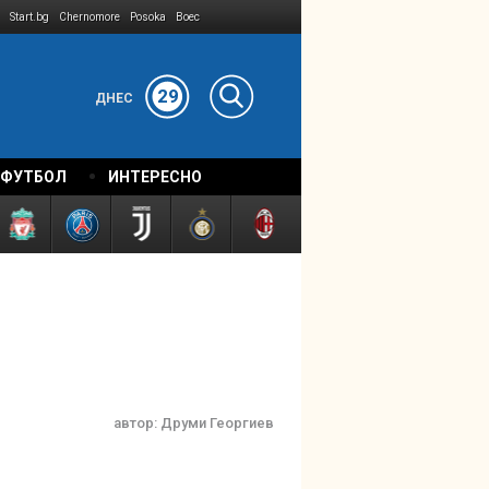
Start.bg
Chernomore
Posoka
Boec
29
ДНЕС
 ФУТБОЛ
ИНТЕРЕСНО
автор:
Друми Георгиев