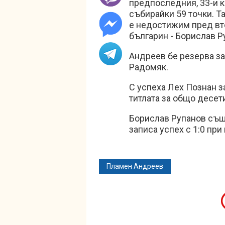
предпоследния, 33-и к
събирайки 59 точки. Та
е недостижим пред вто
българин - Борислав Р
Андреев бе резерва за
Радомяк.
С успеха Лех Познан з
титлата за общо десети
Борислав Рупанов също
записа успех с 1:0 при
Пламен Андреев