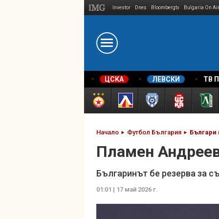
Investor
Dnes
Bloombergtv
Bulgaria On Ai
Megavselena.bg
ЦСКА
ЛЕВСКИ
ТВ 
Начало
Футбол България
Българи 
Пламен Андреев
Българинът бе резерва за с
01:01 | 17 май 2026 г.