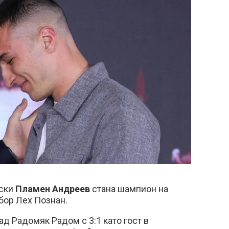
вски
Пламен Андреев
стана шампион на
бор Лех Познан.
ад Радомяк Радом с 3:1 като гост в