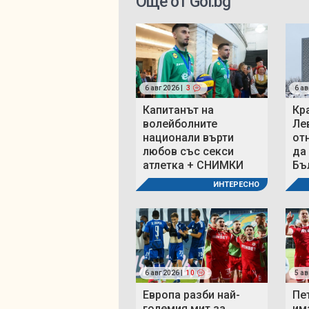
Още от Gol.bg
6 авг 2026 |
3
6 ав
Капитанът на
Кр
волейболните
Ле
национали върти
от
любов със секси
да
атлетка + СНИМКИ
Бъ
ИНТЕРЕСНО
6 авг 2026 |
10
5 ав
Европа разби най-
Пе
големия мит за
им