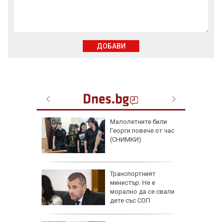
ДОБАВИ
аят на
Малолетните били
кетиране
Георги повече от час
ро по
(СНИМКИ)
ад 300
Транспортният
рипто за
министър: Не е
а:
морално да се свали
д
дете със СОП
 в София