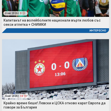
6 авг 2026 |
3
Капитанът на волейболните национали върти любов със
секси атлетка + СНИМКИ
ИНТЕРЕСНО
6 авг 2026 |
10
Крайно време беше! Левски и ЦСКА отново карат Европа да
говори за България