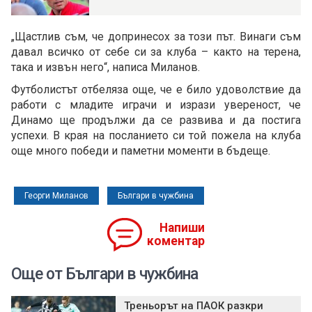
„Щастлив съм, че допринесох за този път. Винаги съм
давал всичко от себе си за клуба – както на терена,
така и извън него“, написа Миланов.
Футболистът отбеляза още, че е било удоволствие да
работи с младите играчи и изрази увереност, че
Динамо ще продължи да се развива и да постига
успехи. В края на посланието си той пожела на клуба
още много победи и паметни моменти в бъдеще.
Георги Миланов
Българи в чужбина
Напиши
коментар
Още от Българи в чужбина
Треньорът на ПАОК разкри