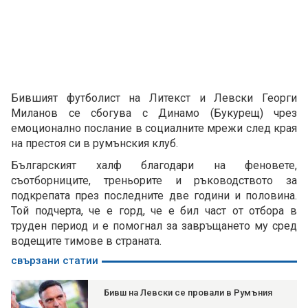
Бившият футболист на Литекст и Левски Георги
Миланов се сбогува с Динамо (Букурещ) чрез
емоционално послание в социалните мрежи след края
на престоя си в румънския клуб.
Българският халф благодари на феновете,
съотборниците, треньорите и ръководството за
подкрепата през последните две години и половина.
Той подчерта, че е горд, че е бил част от отбора в
труден период и е помогнал за завръщането му сред
водещите тимове в страната.
свързани статии
Бивш на Левски се провали в Румъния