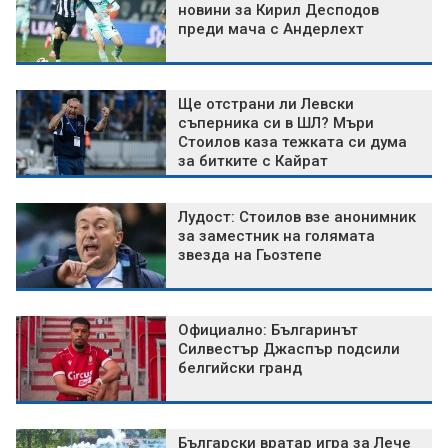
новини за Кирил Десподов
преди мача с Андерлехт
Ще отстрани ли Левски
съперника си в ШЛ? Мъри
Стоилов каза тежката си дума
за битките с Кайрат
Лудост: Стоилов взе анонимник
за заместник на голямата
звезда на Гьозтепе
Официално: Българинът
Силвестър Джаспър подсили
белгийски гранд
Български вратар игра за Лече