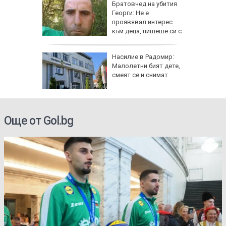
гнище на
Братовчед на убития
ума по
Георги: Не е
Варна
проявявал интерес
към деца, пишеше си с
жени
ви "Тебе
Насилие в Радомир:
Малолетни бият дете,
ници в
смеят се и снимат
Още от Gol.bg