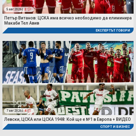
5 авг 2026 |
3
Петър Витанов: ЦСКА има всичко необходимо да елиминира
Макаби Тел Авив
ЕКСПЕРТЪТ ГОВОРИ
7 авг 2026 |
4
Левски, ЦСКА или ЦСКА 1948: Кой ще е №1 в Европа + ВИДЕО
СПОРТ И БИЗНЕС