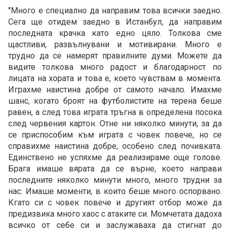
"Много е специално да направим това всички заедно.
Сега ще отидем заедно в Истанбул, да направим
последната крачка като едно цяло. Толкова сме
щастливи, развълнувани и мотивирани. Много е
трудно да се намерят правилните думи. Можете да
видите толкова много радост и благодарност по
лицата на хората и това е, което чувствам в момента.
Играхме наистина добре от самото начало. Имахме
шанс, когато броят на футболистите на терена беше
равен, а след това играта тръгна в определена посока
след червения картон. Отне ни няколко минути, за да
се приспособим към играта с човек повече, но се
справихме наистина добре, особено след почивката.
Единствено не успяхме да реализираме още голове.
Брага имаше вярата да се върне, което направи
последните няколко минути много, много трудни за
нас. Имаше моменти, в които беше много оспорвано.
Кгато си с човек повече и другият отбор може да
предизвика много хаос с атаките си. Момчетата дадоха
всичко от себе си и заслужаваха да стигнат до