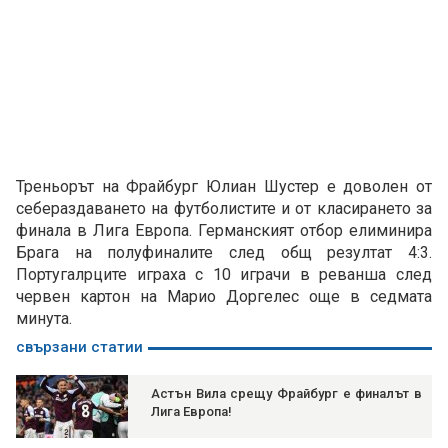
Треньорът на Фрайбург Юлиан Шустер е доволен от
себераздаването на футболистите и от класирането за
финала в Лига Европа. Германският отбор елиминира
Брага на полуфиналите след общ резултат 4:3.
Португалрците играха с 10 играчи в реванша след
червен картон на Марио Доргелес още в седмата
минута.
свързани статии
Астън Вила срещу Фрайбург е финалът в
Лига Европа!