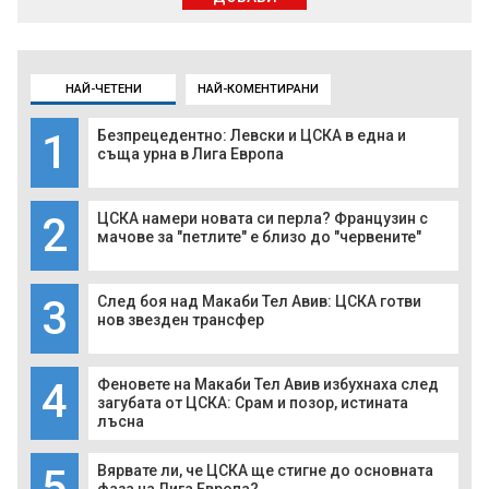
НАЙ-ЧЕТЕНИ
НАЙ-КОМЕНТИРАНИ
1
Безпрецедентно: Левски и ЦСКА в една и
съща урна в Лига Европа
2
ЦСКА намери новата си перла? Французин с
мачове за "петлите" е близо до "червените"
3
След боя над Макаби Тел Авив: ЦСКА готви
нов звезден трансфер
4
Феновете на Макаби Тел Авив избухнаха след
загубата от ЦСКА: Срам и позор, истината
лъсна
5
Вярвате ли, че ЦСКА ще стигне до основната