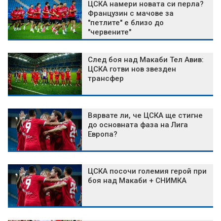
ЦСКА намери новата си перла?
Французин с мачове за
"петлите" е близо до
"червените"
След боя над Макаби Тел Авив:
ЦСКА готви нов звезден
трансфер
Вярвате ли, че ЦСКА ще стигне
до основната фаза на Лига
Европа?
ЦСКА посочи големия герой при
боя над Макаби + СНИМКА