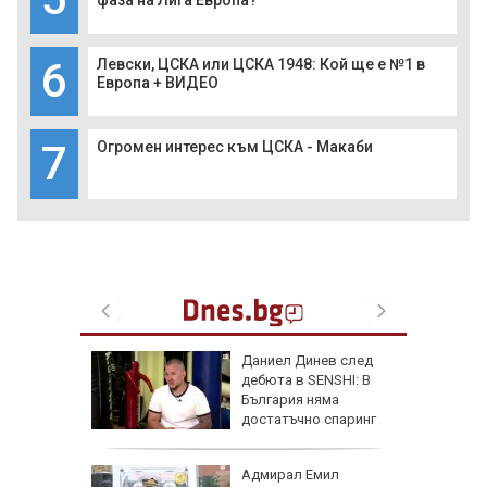
фаза на Лига Европа?
6
Левски, ЦСКА или ЦСКА 1948: Кой ще е №1 в
Европа + ВИДЕО
7
Огромен интерес към ЦСКА - Макаби
одължи
Даниел Динев след
рия с
дебюта в SENSHI: В
око"
България няма
достатъчно спаринг
партньори
те сили
Адмирал Емил