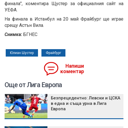
финала", коментира Щустер за официалния сайт на
УЕФА.
На финала в Истанбул на 20 май Фрайбург ще играе
срещу Астън Вила.
Снимка:
БГНЕС
Юлиан Шустер
Фрайбург
Напиши
коментар
Още от Лига Европа
Безпрецедентно: Левски и ЦСКА
в една и съща урна в Лига
Европа