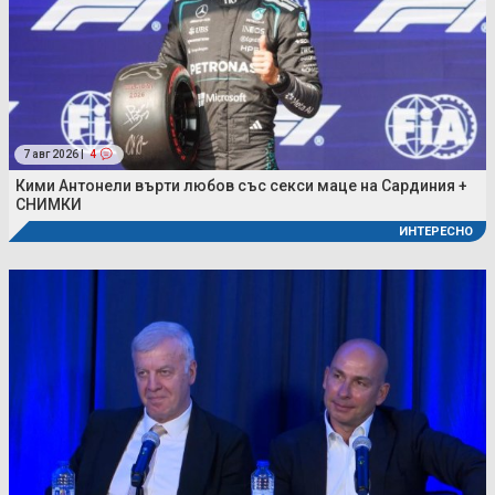
7 авг 2026 |
4
Кими Антонели върти любов със секси маце на Сардиния +
СНИМКИ
ИНТЕРЕСНО