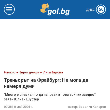
50
ДНЕС
Начало
Евротурнири
Лига Европа
Треньорът на Фрайбург: Не мога да
намеря думи
"Много е специално да направим това всички заедно",
заяви Юлиан Шустер
09:38 | 8 май 2026 г.
автор:
Веселин Коларов