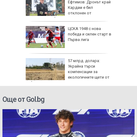
7 години
Ефтимов: Дронът край
о си
Кардам е бил
отклонен от
електронна война
нго
ЦСКА 1948 с нова
ите си
победа и силен старт в
резерват
Първа лига
57 млрд. долара:
Украйна търси
иалните
компенсации за
ират
екологичните щети от
войната
Още от Gol.bg