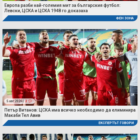
Европа разби най-големия мит за българския футбол:
Левски, ЦСКА и ЦСКА 1948 го доказаха
ФЕН ЗОНА
5 авг 2026 |
3
Петър Витанов: ЦСКА има всичко необходимо да елиминира
Макаби Тел Авив
ЕКСПЕРТЪТ ГОВОРИ