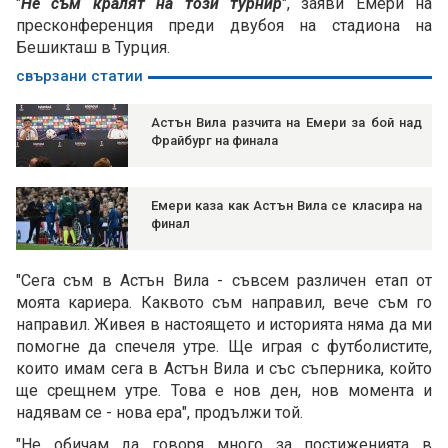
"
Не съм кралят на този турнир
", заяви Емери на
пресконференция преди двубоя на стадиона на
Бешикташ в Турция.
свързани статии
Астън Вила разчита на Емери за бой над
Фрайбург на финала
Емери каза как Астън Вила се класира на
финал
"Сега съм в Астън Вила - съвсем различен етап от
моята кариера. Каквото съм направил, вече съм го
направил. Живея в настоящето и историята няма да ми
помогне да спечеля утре. Ще играя с футболистите,
които имам сега в Астън Вила и със съперника, който
ще срещнем утре. Това е нов ден, нов момента и
надявам се - нова ера", продължи той.
"Не обичам да говоря много за постиженията в