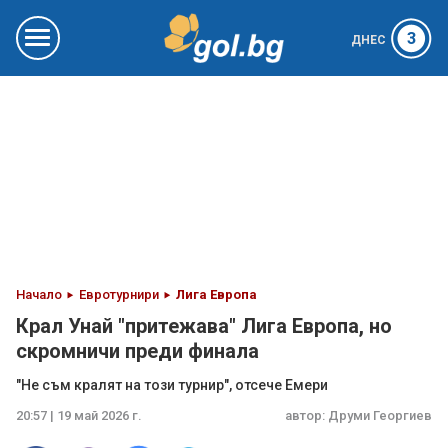
3
ДНЕС
Начало
Евротурнири
Лига Европа
Крал Унай "притежава" Лига Европа, но
скромничи преди финала
"Не съм кралят на този турнир", отсече Емери
20:57 | 19 май 2026 г.
автор:
Друми Георгиев