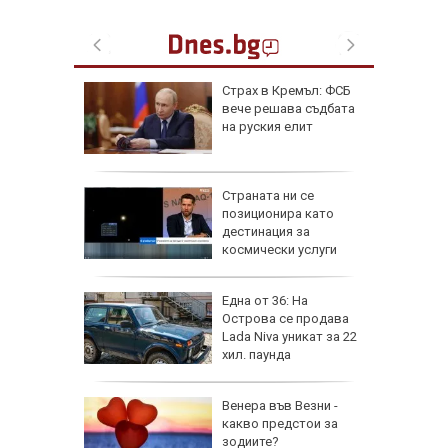
от за 3
Страх в Кремъл: ФСБ
е на
вече решава съдбата
вижение
на руския елит
 август
а най-
Страната ни се
ник на
позиционира като
дестинация за
космически услуги
на
Една от 36: На
нал в
Острова се продава
Lada Niva уникат за 22
хил. паунда
рола по
Венера във Везни -
какво предстои за
а арести
зодиите?