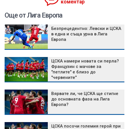
коментар
Още от Лига Европа
Безпрецедентно: Левски и ЦСКА
в една и съща урна в Лига
Европа
ЦСКА намери новата си перла?
Французин с мачове за
"петлите" е близо до
"червените"
Вярвате ли, че ЦСКА ще стигне
до основната фаза на Лига
Европа?
ЦСКА посочи големия герой при