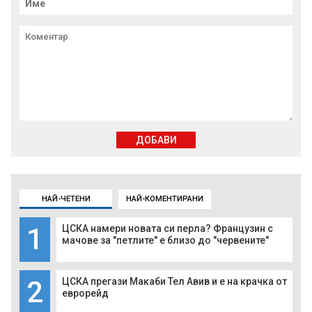
ДОБАВИ
НАЙ-ЧЕТЕНИ
НАЙ-КОМЕНТИРАНИ
1
ЦСКА намери новата си перла? Французин с
мачове за "петлите" е близо до "червените"
2
ЦСКА прегази Макаби Тел Авив и е на крачка от
еврорейд