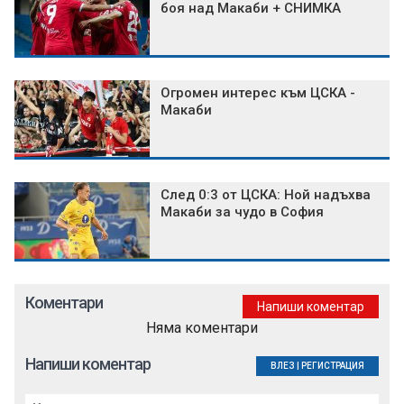
боя над Макаби + СНИМКА
Огромен интерес към ЦСКА -
Макаби
След 0:3 от ЦСКА: Ной надъхва
Макаби за чудо в София
Коментари
Напиши коментар
Няма коментари
Напиши коментар
ВЛЕЗ
|
РЕГИСТРАЦИЯ