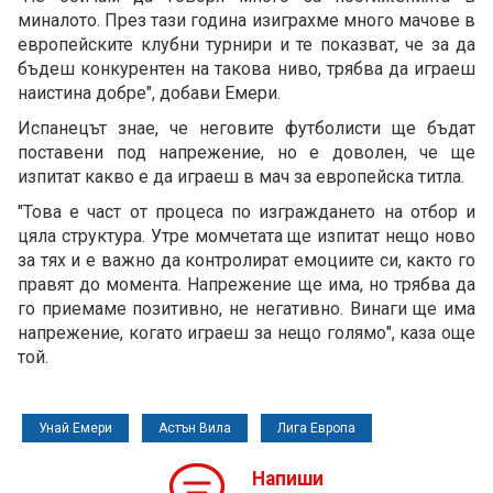
миналото. През тази година изиграхме много мачове в
европейските клубни турнири и те показват, че за да
бъдеш конкурентен на такова ниво, трябва да играеш
наистина добре", добави Емери.
Испанецът знае, че неговите футболисти ще бъдат
поставени под напрежение, но е доволен, че ще
изпитат какво е да играеш в мач за европейска титла.
"Това е част от процеса по изграждането на отбор и
цяла структура. Утре момчетата ще изпитат нещо ново
за тях и е важно да контролират емоциите си, както го
правят до момента. Напрежение ще има, но трябва да
го приемаме позитивно, не негативно. Винаги ще има
напрежение, когато играеш за нещо голямо", каза още
той.
Унай Емери
Астън Вила
Лига Европа
Напиши