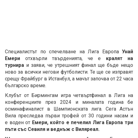
Специалистът по спечелване на Лига Европа
Унай
Емери
отхвърли твърденията, че е
кралят на
турнира
и заяви, че утрешният финал ще бъде нещо
ново за всички негови футболисти. Те ще се изправят
срещу Фрайбург в Истанбул, а мачът започва от 22 часа
българско време.
Клубът от Бирмингам игра четвъртфинал в Лига на
конференциите през 2024 и миналата година бе
осминафиналист в Шампионската лига. Сега Астън
Вила преследва първи трофей от 30 години насам и
е воден от
Емери, който е печелил Лига Европа три
пъти със Севиля и веднъж с Виляреал.