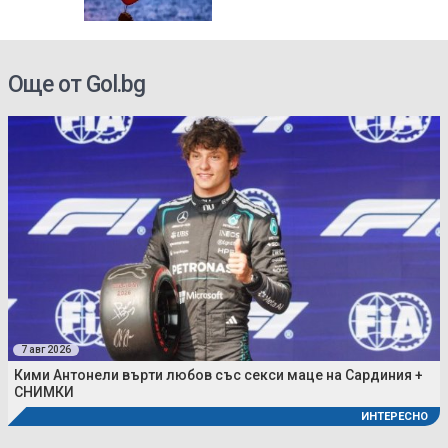
Още от Gol.bg
7 авг 2026
Кими Антонели върти любов със секси маце на Сардиния +
СНИМКИ
ИНТЕРЕСНО