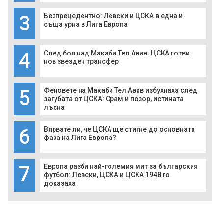
3
Безпрецедентно: Левски и ЦСКА в една и
съща урна в Лига Европа
4
След боя над Макаби Тел Авив: ЦСКА готви
нов звезден трансфер
5
Феновете на Макаби Тел Авив избухнаха след
загубата от ЦСКА: Срам и позор, истината
лъсна
6
Вярвате ли, че ЦСКА ще стигне до основната
фаза на Лига Европа?
7
Европа разби най-големия мит за българския
футбол: Левски, ЦСКА и ЦСКА 1948 го
доказаха