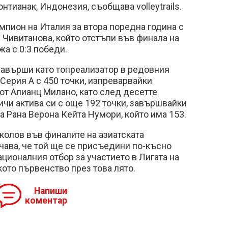
нтианак, Индонезия, съобщава volleytrails.
пион на Италия за втора поредна година с
 Чивитанова, който отстъпи във финала на
а с 0:3 победи.
авърши като топреализатор в редовния
 Серия А с 450 точки, изпреварвайки
от Алианц Милано, като след десетте
чи актива си с още 192 точки, завършвайки
а Рана Верона Кейта Нумори, който има 153.
колов във финалите на азиатската
чава, че той ще се присъедини по-късно
ационалния отбор за участието в Лигата на
кото първенство през това лято.
Напиши
коментар