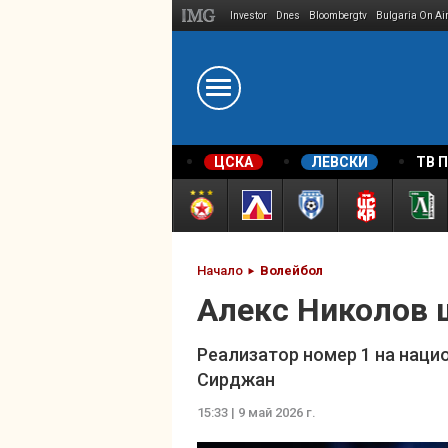
Investor
Dnes
Bloombergtv
Bulgaria On Ai
Megavselena.bg
ЦСКА
ЛЕВСКИ
ТВ 
Начало
Волейбол
Алекс Николов щ
Реализатор номер 1 на наци
Сирджан
15:33 | 9 май 2026 г.