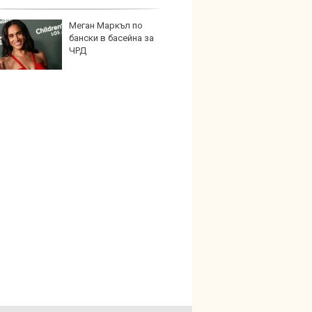
Меган Маркъл по
Графи
бански в басейна за
разкр
ЧРД
преди