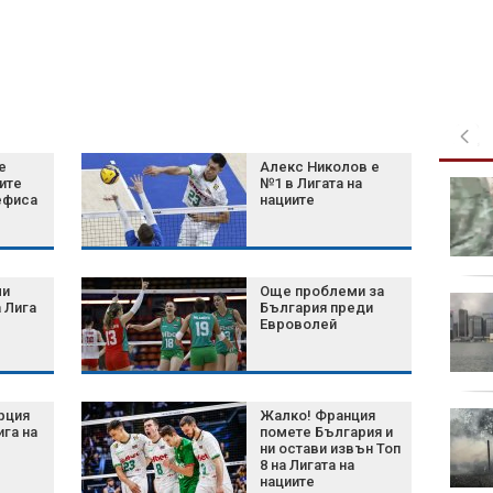
е
Алекс Николов е
ите
№1 в Лигата на
Шум, бетон и жеги: Как
ефиса
нациите
животните се
променят, за да
оцелеят сред хората?
ли
Още проблеми за
Късна емисия
 Лига
България преди
Евроволей
полет
рция
Жалко! Франция
Късна емисия
ига на
помете България и
ни остави извън Топ
8 на Лигата на
нациите