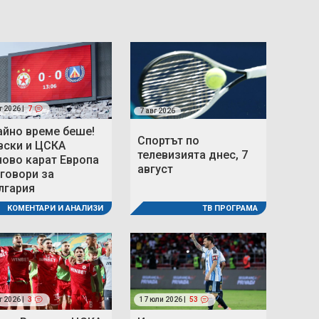
г 2026 |
7
7 авг 2026
айно време беше!
Спортът по
вски и ЦСКА
телевизията днес, 7
ново карат Европа
август
 говори за
лгария
ТВ ПРОГРАМА
КОМЕНТАРИ И АНАЛИЗИ
г 2026 |
3
17 юли 2026 |
53