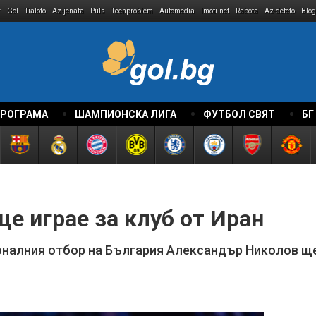
r
Gol
Tialoto
Az-jenata
Puls
Teenproblem
Automedia
Imoti.net
Rabota
Az-deteto
Blog
ПРОГРАМА
ШАМПИОНСКА ЛИГА
ФУТБОЛ СВЯТ
БГ
е играе за клуб от Иран
оналния отбор на България Александър Николов щ