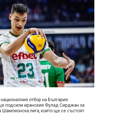
 националния отбор на България
ще подсили иранския Фулад Сирджан за
а Шампионска лига, които ще се състоят