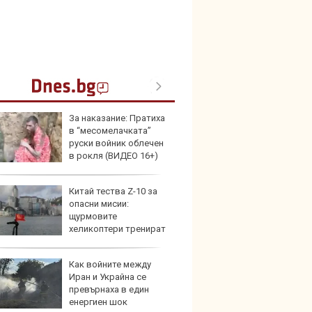
За наказание: Пратиха
Герма
в “месомелачката”
Ferrari
руски войник облечен
в рокля (ВИДЕО 16+)
Китай тества Z-10 за
Дори 
опасни мисии:
върху
щурмовите
загуб
хеликоптери тренират
и под радара
Как войните между
Защо 
Иран и Украйна се
бутон
превърнаха в един
новит
енергиен шок