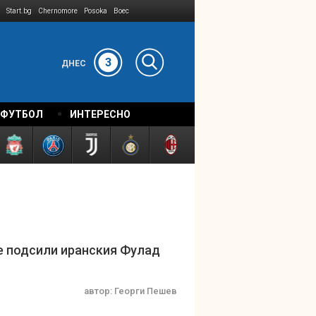
Start.bg
Chernomore
Posoka
Boec
3
ДНЕС
 ФУТБОЛ
ИНТЕРЕСНО
е подсили иранския Фулад
автор:
Георги Пешев