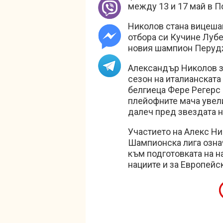
между 13 и 17 май в По
Николов стана вицешам
отбора си Кучине Лубе
новия шампион Перудж
Александър Николов з
сезон на италианската
белгиеца Фере Регерс 
плейофните мача увели
далеч пред звездата н
Участието на Алекс Ни
Шампионска лига озна
към подготовката на н
нациите и за Европейс