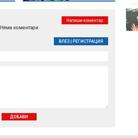
Целулит - защо се
появява и какво
Напиши коментар
наистина работи
Няма коментари
срещу него
ВЛЕЗ
|
РЕГИСТРАЦИЯ
ДОБАВИ