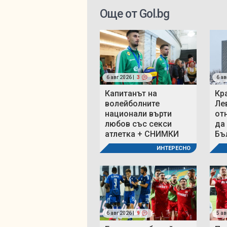
Още от Gol.bg
6 авг 2026 |
3
6 ав
Капитанът на
Кр
волейболните
Ле
национали върти
от
любов със секси
да
атлетка + СНИМКИ
Бъ
ИНТЕРЕСНО
6 авг 2026 |
9
5 ав