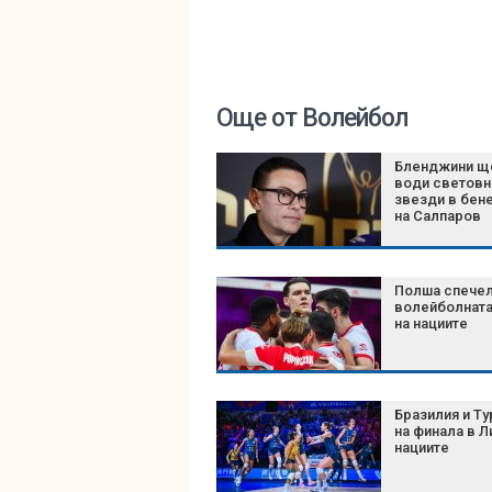
Още от Волейбол
Бленджини щ
води световн
звезди в бен
на Салпаров
Полша спече
волейболната
на нациите
Бразилия и Ту
на финала в Л
нациите