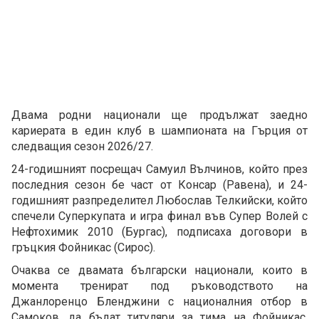
Двама родни национали ще продължат заедно
кариерата в един клуб в шампионата на Гърция от
следващия сезон 2026/27.
24-годишният посрещач Самуил Вълчинов, който през
последния сезон бе част от Консар (Равена), и 24-
годишният разпределител Любослав Телкийски, който
спечели Суперкупата и игра финал във Супер Волей с
Нефтохимик 2010 (Бургас), подписаха договори в
гръцкия Фойникас (Сирос).
Очаква се двамата български национали, които в
момента тренират под ръководството на
Джанлоренцо Бленджини с националния отбор в
Самоков, да бъдат титуляри за тима на Фойникас,