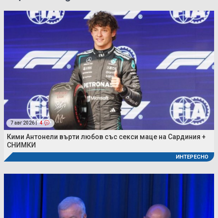
7 авг 2026 |
4
Кими Антонели върти любов със секси маце на Сардиния +
СНИМКИ
ИНТЕРЕСНО