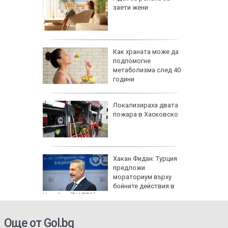
рлеж
заети жени
равим,
Как храната може да
ичната
подпомогне
жбина
метаболизма след 40
години
артофи
Локализираха двата
кашкавал
пожара в Хасковско
: Как да
Хакан Фидан: Турция
пасните
предложи
мораториум върху
бойните действия в
Украйна (ВИДЕО)
Още от Gol.bg