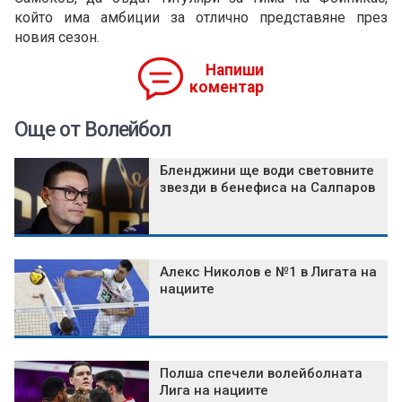
който има амбиции за отлично представяне през
новия сезон.
Напиши
коментар
Още от Волейбол
Бленджини ще води световните
звезди в бенефиса на Салпаров
Алекс Николов е №1 в Лигата на
нациите
Полша спечели волейболната
Лига на нациите