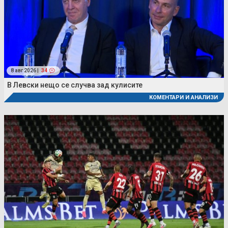
8 авг 2026 |
34
В Левски нещо се случва зад кулисите
КОМЕНТАРИ И АНАЛИЗИ