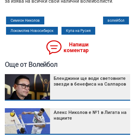
за изява на всички свои налични волейболисти.
Симеон Николов
волейбол
Локомотив Новосибирск
Купа на Русия
Напиши
коментар
Още от Волейбол
Бленджини ще води световните
звезди в бенефиса на Салпаров
Алекс Николов е №1 в Лигата на
нациите