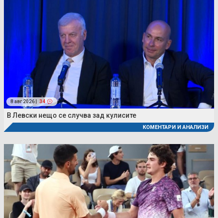
8 авг 2026 |
34
В Левски нещо се случва зад кулисите
КОМЕНТАРИ И АНАЛИЗИ