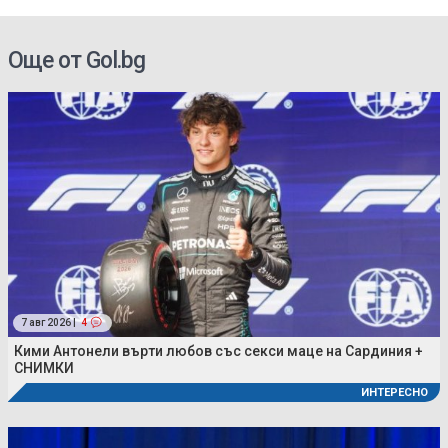
Още от Gol.bg
7 авг 2026 |
4
Кими Антонели върти любов със секси маце на Сардиния +
СНИМКИ
ИНТЕРЕСНО