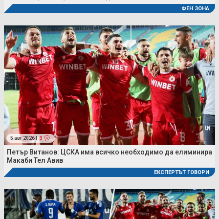
ФЕН ЗОНА
5 авг 2026 |
3
Петър Витанов: ЦСКА има всичко необходимо да елиминира
Макаби Тел Авив
ЕКСПЕРТЪТ ГОВОРИ