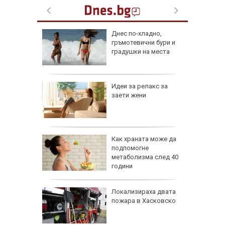
ник на 9
Днес по-хладно,
ии и
гръмотевични бури и
градушки на места
езопасно
Идеи за релакс за
рлеж
заети жени
равим,
Как храната може да
ичната
подпомогне
жбина
метаболизма след 40
години
артофи
Локализираха двата
кашкавал
пожара в Хасковско