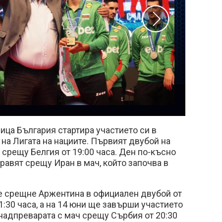
ца България стартира участието си в
на Лигата на нациите. Първият двубой на
 срещу Белгия от 19:00 часа. Ден по-късно
равят срещу Иран в мач, който започва в
е срещне Аржентина в официален двубой от
1:30 часа, а на 14 юни ще завърши участието
 надпреварата с мач срещу Сърбия от 20:30