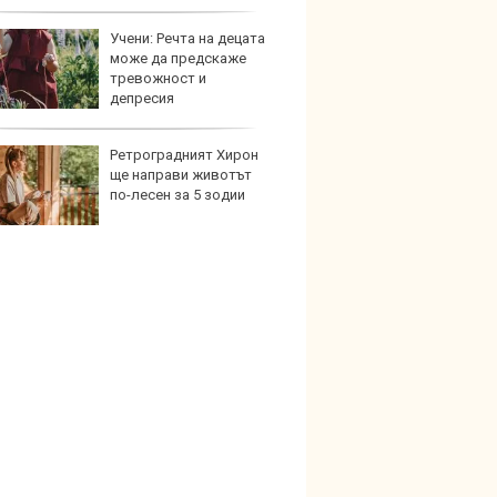
Учени: Речта на децата
Коя е
може да предскаже
екстр
тревожност и
нов а
депресия
Ретроградният Хирон
Защо
ще направи животът
произ
по-лесен за 5 зодии
възро
забра
електрическа турбина