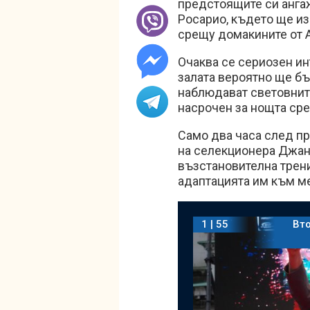
предстоящите си анга
Росарио, където ще и
срещу домакините от 
Очаква се сериозен ин
залата вероятно ще бъ
наблюдават световнит
насрочен за нощта сре
Само два часа след п
на селекционера Джа
възстановителна трени
адаптацията им към м
1 | 55
Вто