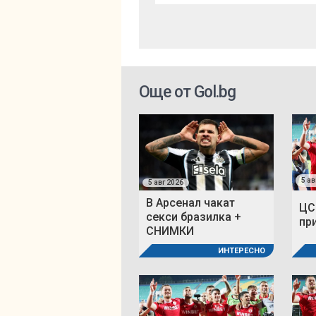
Още от Gol.bg
5 ав
5 авг 2026
В Арсенал чакат
ЦС
секси бразилка +
пр
СНИМКИ
ИНТЕРЕСНО