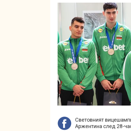
Световният вицешампи
Аржентина след 28-час