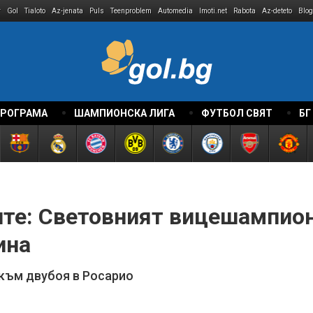
r
Gol
Tialoto
Az-jenata
Puls
Teenproblem
Automedia
Imoti.net
Rabota
Az-deteto
Blog
ПРОГРАМА
ШАМПИОНСКА ЛИГА
ФУТБОЛ СВЯТ
БГ
ците: Световният вицешампио
ина
 към двубоя в Росарио