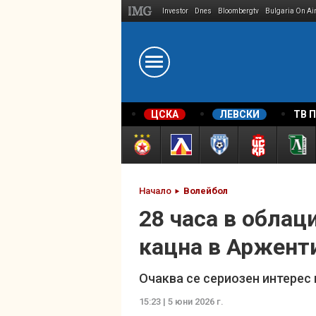
Investor
Dnes
Bloombergtv
Bulgaria On Ai
Megavselena.bg
ЦСКА
ЛЕВСКИ
ТВ 
Начало
Волейбол
28 часа в обла
кацна в Аржент
Очаква се сериозен интерес
15:23 | 5 юни 2026 г.