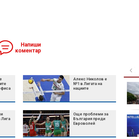
Напиши
коментар
е
Алекс Николов е
ите
№1 в Лигата на
Преображение
ефиса
нациите
Господне: Какви са
обичаите и кой
празнува имен ден
днес
ли
Още проблеми за
Хороскоп за 6 август
 Лига
България преди
2026: Ден на нови
Евроволей
възможности, важни
решения и приятни