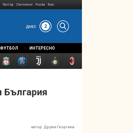
Start.bg
Chernomore
Posoka
Boec
2
ДНЕС
 ФУТБОЛ
ИНТЕРЕСНО
н България
автор:
Друми Георгиев