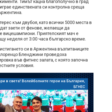
жименти. Тимът кацна благополучно в град
зиграе единствената си контролна среща
Аржентина.
терес към двубоя, като всички 5000 места в
дат заети от фенове, желаещи да
е вицешампиони. Приятелският мач е
щу неделя от 3:00 часа българско време.
ристигането си в Аржентина възпитаниците
нлоренцо Бленджини проведоха
ровка във фитнес залата, с която започна
естните условия.
ри в света! Волейболните герои на България,
БГНЕС