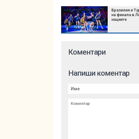
Бразилия и Ту
на финала в Л
нациите
Коментари
Напиши коментар