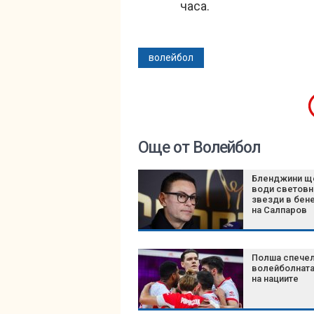
часа.
волейбол
Още от Волейбол
Бленджини щ
води световн
звезди в бен
на Салпаров
Полша спече
волейболната
на нациите