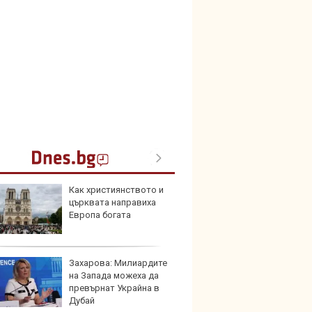
Как християнството и
Създа
църквата направиха
поема
Европа богата
дизайн
Захарова: Милиардите
Китай
на Запада можеха да
синит
превърнат Украйна в
автоп
Дубай