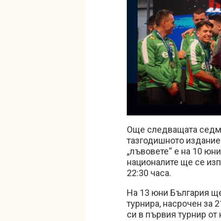
Още следващата седми
тазгодишното издание 
„лъвовете“ е на 10 юни
националите ще се изп
22:30 часа.
На 13 юни България щ
турнира, насрочен за 2
си в първия турнир от