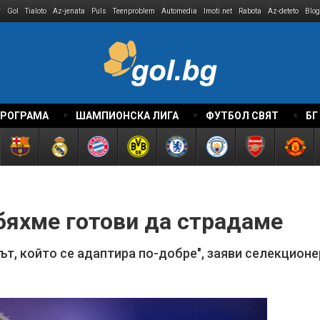
r
Gol
Tialoto
Az-jenata
Puls
Teenproblem
Automedia
Imoti.net
Rabota
Az-deteto
Blog
ПРОГРАМА
ШАМПИОНСКА ЛИГА
ФУТБОЛ СВЯТ
БГ
бяхме готови да страдаме
ът, който се адаптира по-добре", заяви селекцион