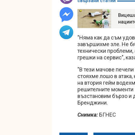
свързани статии
Вицеша
нациит
"Няма как да съм удов
завършихме зле. Не бя
технически проблеми, 
грешки на сервис", каз
"В тези мачове печели 
стояхме лошо в атака,
на втория гейм водехме
решителните моменти 
възстановим бързо и 
Бренджини.
Снимка:
БГНЕС