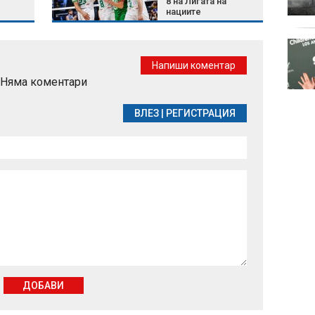
8 на Лигата на
нациите
Целулит - защо се
появява и какво
Напиши коментар
наистина работи
Няма коментари
срещу него
ВЛЕЗ
|
РЕГИСТРАЦИЯ
ДОБАВИ