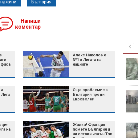
енджини
България
Напиши
коментар
е
Алекс Николов е
ите
№1 в Лигата на
Шум, бетон и жеги: Как
ефиса
нациите
животните се
променят, за да
оцелеят сред хората?
ли
Още проблеми за
Късна емисия
 Лига
България преди
Евроволей
полет
рция
Жалко! Франция
Късна емисия
ига на
помете България и
ни остави извън Топ