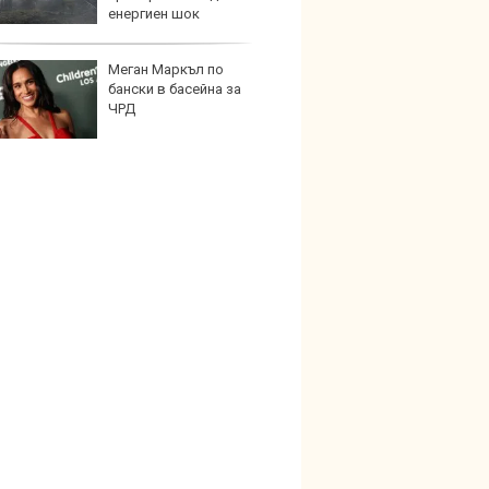
енергиен шок
Меган Маркъл по
Графи
бански в басейна за
разкр
ЧРД
преди