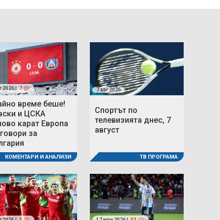
г 2026 |
7
7 авг 2026
айно време беше!
Спортът по
вски и ЦСКА
телевизията днес, 7
ново карат Европа
август
 говори за
лгария
ТВ ПРОГРАМА
КОМЕНТАРИ И АНАЛИЗИ
г 2026 |
3
17 юли 2026 |
53