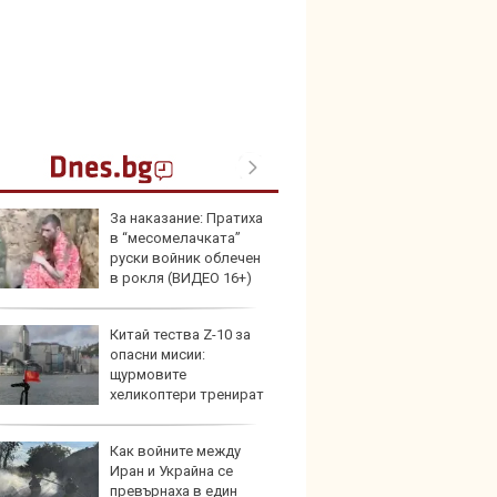
За наказание: Пратиха
Герма
в “месомелачката”
Ferrari
руски войник облечен
в рокля (ВИДЕО 16+)
Китай тества Z-10 за
Дори 
опасни мисии:
върху
щурмовите
загуб
хеликоптери тренират
и под радара
Как войните между
Защо 
Иран и Украйна се
бутон
превърнаха в един
новит