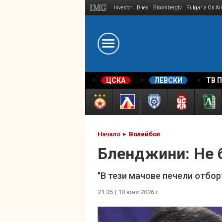
Investor
Dnes
Bloombergtv
Bulgaria On Ai
Megavselena.bg
ЦСКА
ЛЕВСКИ
ТВ 
Начало
Волейбол
Бленджини: Не 
"В тези мачове печели отбор
21:35 | 10 юни 2026 г.