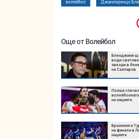
волейбол
Джанлоренцо Бл
Още от Волейбол
Бленджини щ
води световн
звезди в бен
на Салпаров
Полша спече
волейболната
на нациите
Бразилия и Ту
на финала в Л
нациите