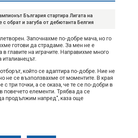
мпионът България стартира Лигата на
е с обрат и загуба от дебютанта Белгия
летворен. Започнахме по-добре мача, но го
хме готови да страдаме. За мен не е
а в главите на играчите. Направихме много
а италианецът.
отборът, който се адаптира по-добре. Ние не
 но не се възползвахме от моментите. В края
 с три точки, а се оказа, че те се по-добри в
в повечето елементи. Трябва да се
да продължим напред", каза още