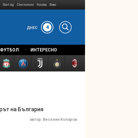
Start.bg
Chernomore
Posoka
Boec
4
ДНЕС
 ФУТБОЛ
ИНТЕРЕСНО
ерът на България
автор:
Веселин Коларов