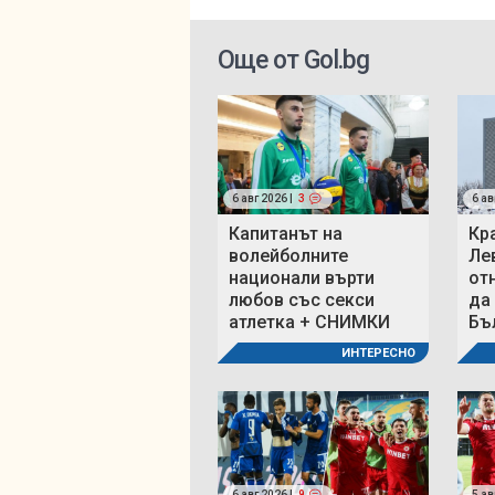
Още от Gol.bg
6 авг 2026 |
3
6 ав
Капитанът на
Кр
волейболните
Ле
национали върти
от
любов със секси
да
атлетка + СНИМКИ
Бъ
ИНТЕРЕСНО
6 авг 2026 |
9
5 ав