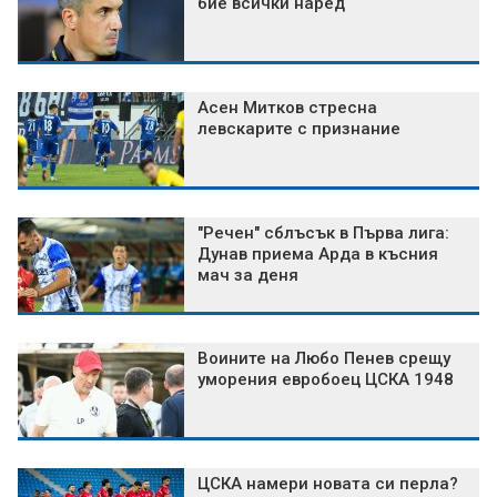
бие всички наред
Асен Митков стресна
левскарите с признание
"Речен" сблъсък в Първа лига:
Дунав приема Арда в късния
мач за деня
Воините на Любо Пенев срещу
уморения евробоец ЦСКА 1948
ЦСКА намери новата си перла?