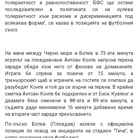
толерантност и равнопоставеност. БФС ще остане
последователен в политиката си на нулева
толерантност към расизма и дискриминацията под
всякаква форма", се казва в позицията на футболния
съюз.
На мача между Черно море и Ботев в 73-ата минута
играчът на пловдивчани Антоан Конте напусна терена
заради обиди към него от фенове на домакините.
Играта бе спряна за повече от 15 минути, а
треньорският щаб и играчите на гостите се опитаха да
разубедят Конте и той да се върне на терена. В крайна
сметка Антоан Конте бе подкрепен и от Енок Куатенг и
двамата бяха сменени в 88-ата и 89-ата минута, а
съдията даде минимални 16 минути добавено време
на втората част заради прекъсването.
По-късно Ботев (Пловдив) излезе с официална
позиция по повод на инцидента на стадион "Тича", в
която подкрепи своя футболист.