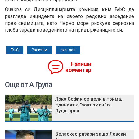
Очаква се Дисциплинарната комисия към БФС да
разгледа инцидента на своето редовно заседание
през седмицата, като Черно море рискува сериозна
глоба заради поведението на привържениците си.
БФС
Расизъм
скандал
Напиши
коментар
Още от А Група
Локо София се цели в трима,
единият е "закърмен" в
Лудогорец
Веласкес разкри защо Левски