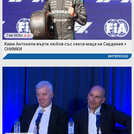
7 авг 2026 |
3
Кими Антонели върти любов със секси маце на Сардиния +
СНИМКИ
ИНТЕРЕСНО