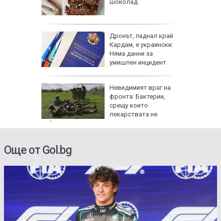
асково -
шоколад
 къщи и
дии
Дронът, паднал край
и и
Кардам, е украински:
 август
Няма данни за
умишлен инцидент
тобус
Невидимият враг на
акти,
фронта: Бактерии,
TikTok
срещу които
лекарствата не
действат
Още от Gol.bg