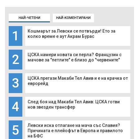
НАЙ-ЧЕТЕНИ
НАЙ-КОМЕНТИРАНИ
1
Кошмарът за Левски се потвърди! Ето за
колко време е аут Акрам Бурас
2
ЦСКА намери новата си перла? Французин с
мачове за "петлите" е близо до "червените"
3
ЦСКА прегази Макаби Тел Авив и е на крачка от
еврорейд
4
След боя над Макаби Тел Авив: ЦСКА готви
нов звезден трансфер
5
Левски иска отлагане на мача със Славия?
Причината е плейофът в Европа и правилото
на БФС