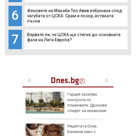
6
Феновете на Макаби Тел Авив избухнаха след
загубата от ЦСКА: Срам и позор, истината
лъсна
7
Вярвате ли, че ЦСКА ще стигне до основната
фаза на Лига Европа?
рай
Гърция засилва
ински,
контрола по
 е
плажовете: Дронове
следят за незаконни
чадъри и ограничен достъп
 край
Рецептата Dnes:
Бананов кекс с