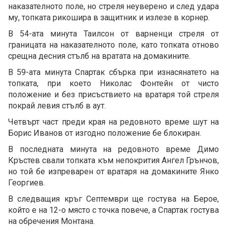
наказателното поле, но стреля неуверено и след удара
му, топката рикошира в защитник и излезе в корнер.
В 54-ата минута Таилсон от варненци стреля от
границата на наказателното поле, като топката отново
срещна десния стълб на вратата на домакините.
В 59-ата минута Спартак сбърка при изнасянатето на
топката, при което Николас Фонтейн от чисто
положение и без присъствието на вратаря той стреля
покрай левия стълб в аут.
Четвърт част преди края на редовното време шут на
Борис Иванов от изгодно положение бе блокиран.
В последната минута на редовното време Димо
Кръстев свали топката към непокрития Ангел Грънчов,
но той бе изпреварен от вратаря на домакините Янко
Георгиев.
В следващия кръг Септември ще гостува на Берое,
който е на 12-о място с точка повече, а Спартак гостува
на обречения Монтана.