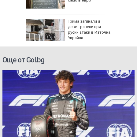
само в евро
и
а без
Трима загинали и
губа от
девет ранени при
руски атаки в Източна
Украйна
Още от Gol.bg