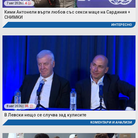
7 авг 2026 |
4
Кими Антонели върти любов със секси маце на Сардиния +
СНИМКИ
ИНТЕРЕСНО
8 авг 2026 |
35
В Левски нещо се случва зад кулисите
КОМЕНТАРИ И АНАЛИЗИ