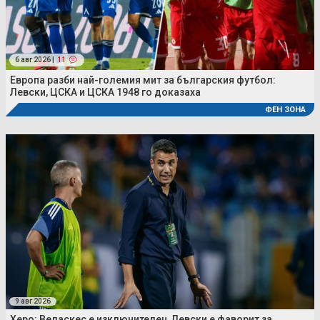
6 авг 2026 |
11
Европа разби най-големия мит за българския футбол:
Левски, ЦСКА и ЦСКА 1948 го доказаха
ФЕН ЗОНА
9 авг 2026
Херо: Веласкес е изключителен, Левски е фаворит за