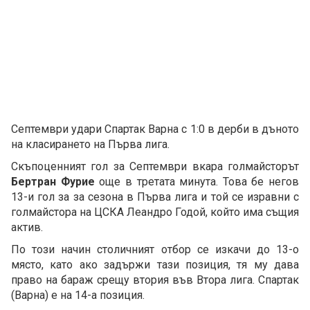
Септември удари Спартак Варна с 1:0 в дерби в дъното
на класирането на Първа лига.
Скъпоценният гол за Септември вкара голмайсторът
Бертран Фурие
още в третата минута. Това бе негов
13-и гол за за сезона в Първа лига и той се изравни с
голмайстора на ЦСКА Леандро Годой, който има същия
актив.
По този начин столичният отбор се изкачи до 13-о
място, като ако задържи тази позиция, тя му дава
право на бараж срещу втория във Втора лига. Спартак
(Варна) е на 14-а позиция.