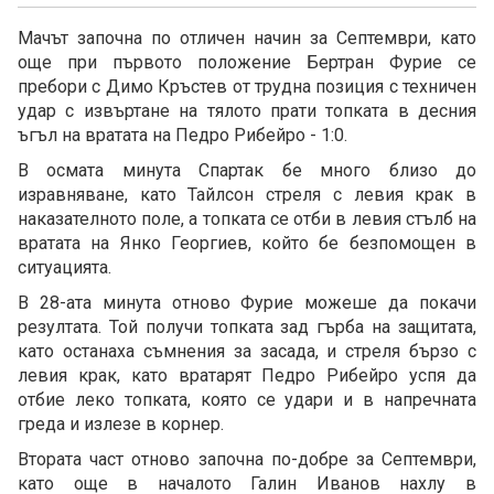
Мачът започна по отличен начин за Септември, като
още при първото положение Бертран Фурие се
пребори с Димо Кръстев от трудна позиция с техничен
удар с извъртане на тялото прати топката в десния
ъгъл на вратата на Педро Рибейро - 1:0.
В осмата минута Спартак бе много близо до
изравняване, като Тайлсон стреля с левия крак в
наказателното поле, а топката се отби в левия стълб на
вратата на Янко Георгиев, който бе безпомощен в
ситуацията.
В 28-ата минута отново Фурие можеше да покачи
резултата. Той получи топката зад гърба на защитата,
като останаха съмнения за засада, и стреля бързо с
левия крак, като вратарят Педро Рибейро успя да
отбие леко топката, която се удари и в напречната
греда и излезе в корнер.
Втората част отново започна по-добре за Септември,
като още в началото Галин Иванов нахлу в