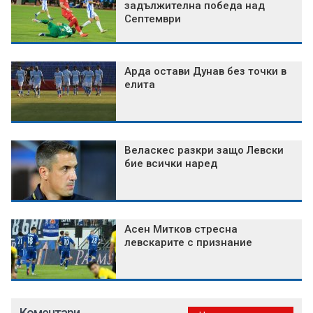
задължителна победа над
Септември
Арда остави Дунав без точки в
елита
Веласкес разкри защо Левски
бие всички наред
Асен Митков стресна
левскарите с признание
Коментари