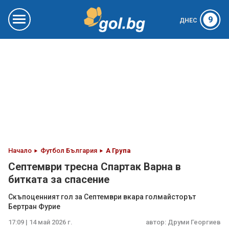
9
ДНЕС
Начало
Футбол България
А Група
Септември тресна Спартак Варна в
битката за спасение
Скъпоценният гол за Септември вкара голмайсторът
Бертран Фурие
17:09 | 14 май 2026 г.
автор:
Друми Георгиев