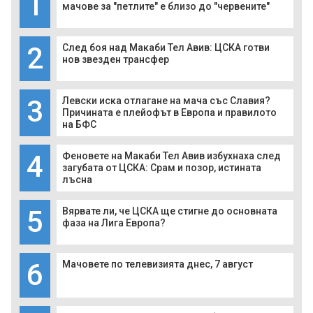
1
мачове за "петлите" е близо до "червените"
2
След боя над Макаби Тел Авив: ЦСКА готви
нов звезден трансфер
3
Левски иска отлагане на мача със Славия?
Причината е плейофът в Европа и правилото
на БФС
4
Феновете на Макаби Тел Авив избухнаха след
загубата от ЦСКА: Срам и позор, истината
лъсна
5
Вярвате ли, че ЦСКА ще стигне до основната
фаза на Лига Европа?
6
Мачовете по телевизията днес, 7 август