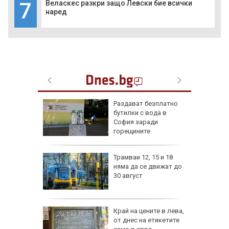
7
Веласкес разкри защо Левски бие всички
наред
ън се е
Раздават безплатно
л по
бутилки с вода в
София заради
горещините
изпепели
Трамваи 12, 15 и 18
, над 20
няма да се движат до
30 август
ВИДЕО)
рона
Край на цените в лева,
 Няма
от днес на етикетите