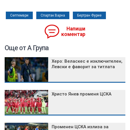
Септември
Спартак Варна
Бертран Фурие
Напиши
коментар
Още от А Група
Херо: Веласкес е изключителен,
Левски е фаворит за титлата
Христо Янев променя ЦСКА
Променен ЦСКА излиза за