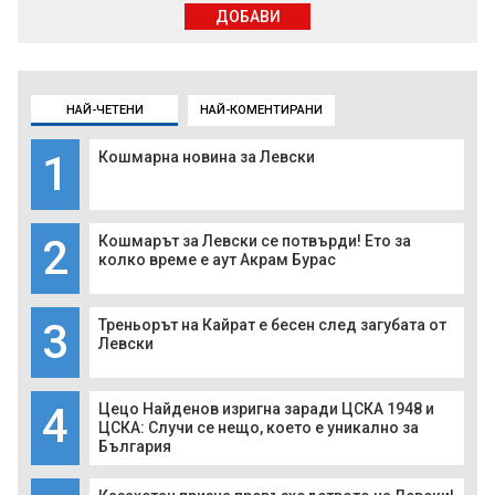
ДОБАВИ
НАЙ-ЧЕТЕНИ
НАЙ-КОМЕНТИРАНИ
1
Кошмарна новина за Левски
2
Кошмарът за Левски се потвърди! Ето за
колко време е аут Акрам Бурас
3
Треньорът на Кайрат е бесен след загубата от
Левски
4
Цецо Найденов изригна заради ЦСКА 1948 и
ЦСКА: Случи се нещо, което е уникално за
България