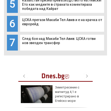
5
Казахстан призна превъзходството на Левски!
Ето как медиите в страната коментираха
победата над Кайрат
6
ЦСКА прегази Макаби Тел Авив и е на крачка от
еврорейд
7
След боя над Макаби Тел Авив: ЦСКА готви
нов звезден трансфер
онкурс
Земетресение с
 към
магнитуд 4,1 е
регистрирано в
Егейско море