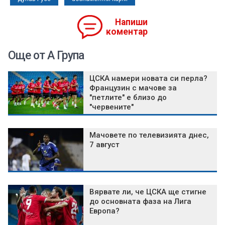
Напиши
коментар
Още от А Група
ЦСКА намери новата си перла?
Французин с мачове за
"петлите" е близо до
"червените"
Мачовете по телевизията днес,
7 август
Вярвате ли, че ЦСКА ще стигне
до основната фаза на Лига
Европа?