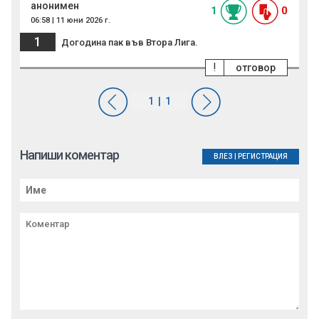
анонимен
1
0
06:58 | 11 юни 2026 г.
1
Догодина пак във Втора Лига.
!
отговор
Напиши коментар
ВЛЕЗ
|
РЕГИСТРАЦИЯ