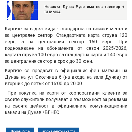
Новакът Дунав Русе има нов треньор +
СНИМКА
Картите са в два вида - стандартна за всички места и
за централен сектор. Стандартната карта струва 120
евро, а за централния сектор 160 евро. При
подновяване на абонамента от сезон 2025/2026,
картата струва 100 евро за стандартна карта и 140 евро
за централния сектор в срок до 30 юни.
Картите се продават в официалния фен магазин на
Дунав на ул. Околчица 6 (на входа на зала Дунав) от
вторник до петък от 16:00 до 20:00.
При покупка на карти от корпоративни клиенти за
своите служители получават и възможност за реклама
на своята дейност в официалните комуникационни
канали на Дунав./БГНЕС
Дунав Русе
абонаментни карти