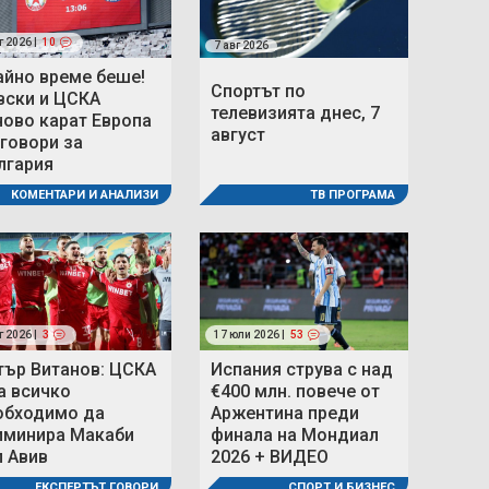
г 2026 |
10
7 авг 2026
айно време беше!
Спортът по
вски и ЦСКА
телевизията днес, 7
ново карат Европа
август
 говори за
лгария
ТВ ПРОГРАМА
КОМЕНТАРИ И АНАЛИЗИ
г 2026 |
3
17 юли 2026 |
53
тър Витанов: ЦСКА
Испания струва с над
а всичко
€400 млн. повече от
обходимо да
Аржентина преди
иминира Макаби
финала на Мондиал
л Авив
2026 + ВИДЕО
ЕКСПЕРТЪТ ГОВОРИ
СПОРТ И БИЗНЕС