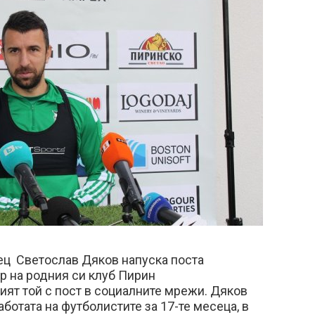
ец Светослав Дяков напуска поста
р на родния си клуб Пирин
ят той с пост в социалните мрежи. Дяков
работата на футболистите за 17-те месеца, в