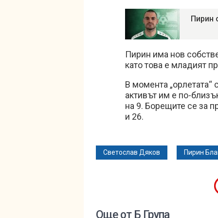
Пирин 
Пирин има нов собстве
като това е младият 
В момента „орлетата“ с
активът им е по-близък
на 9. Борещите се за 
и 26.
Светослав Дяков
Пирин Бла
Още от Б Група