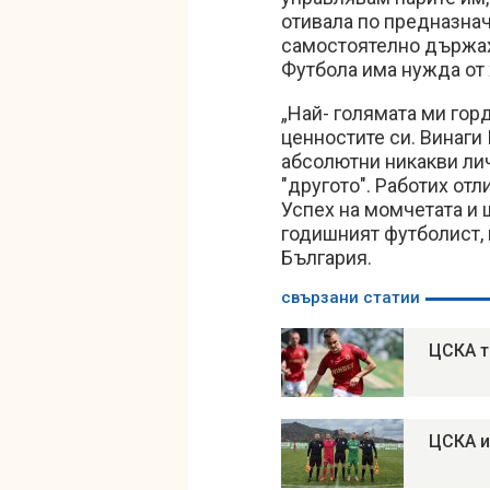
отивала по предназнач
самостоятелно държа
Футбола има нужда от х
„Най- голямата ми горд
ценностите си. Винаги
абсолютни никакви лич
"другото". Работих отл
Успех на момчетата и 
годишният футболист, 
България.
свързани статии
ЦСКА т
ЦСКА и