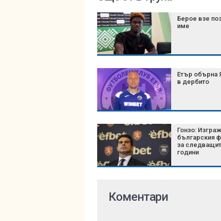
Берое взе по
име
Етър обърна 
в дербито
Гонзо: Изгра
българския ф
за следващит
години
Коментари