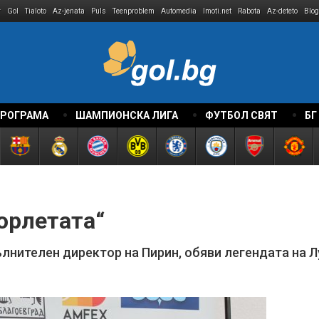
r
Gol
Tialoto
Az-jenata
Puls
Teenproblem
Automedia
Imoti.net
Rabota
Az-deteto
Blog
ПРОГРАМА
ШАМПИОНСКА ЛИГА
ФУТБОЛ СВЯТ
БГ
орлетата“
лнителен директор на Пирин, обяви легендата на 