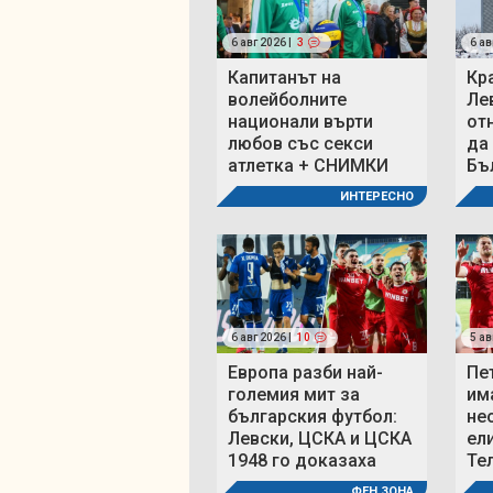
6 авг 2026 |
3
6 ав
Капитанът на
Кр
волейболните
Ле
национали върти
от
любов със секси
да
атлетка + СНИМКИ
Бъ
ИНТЕРЕСНО
6 авг 2026 |
10
5 ав
Европа разби най-
Пе
големия мит за
им
българския футбол:
не
Левски, ЦСКА и ЦСКА
ел
1948 го доказаха
Те
ФЕН ЗОНА