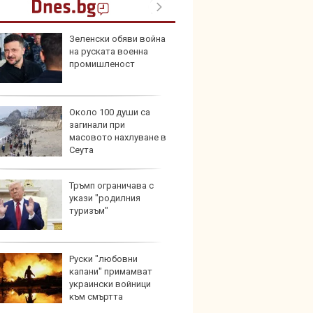
Зеленски обяви война
Защо 
на руската военна
замес
промишленост
спира
Около 100 души са
Над м
загинали при
Tesla 
масовото нахлуване в
разпа
Сеута
окачв
Тръмп ограничава с
Герма
укази "родилния
Ferrari
туризъм"
Руски "любовни
Дори 
капани" примамват
върху
украински войници
загуб
към смъртта