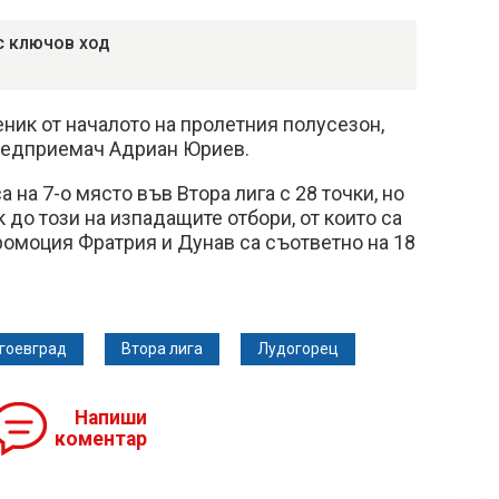
с ключов ход
ник от началото на пролетния полусезон,
предприемач Адриан Юриев.
а на 7-о място във Втора лига с 28 точки, но
 до този на изпадащите отбори, от които са
промоция Фратрия и Дунав са съответно на 18
гоевград
Втора лига
Лудогорец
Напиши
коментар