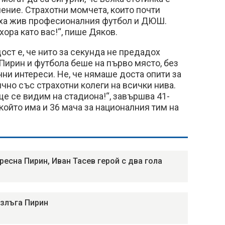
ение. Страхотни момчета, които почти
ха жив професионалния футбол и ДЮШ.
ора като вас!“, пише Дяков.
ост е, че нито за секунда не предадох
 Пирин и футбола беше на първо място, без
ни интереси. Не, че нямаше доста опити за
ично със страхотни колеги на всички нива.
ще се видим на стадиона!“, завършва 41-
който има и 36 мача за националния тим на
ресна Пирин, Иван Тасев герой с два гола
злъга Пирин