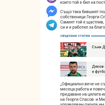
които той е бил на пост
Също така бившият по
собственици Георги С
Самият той е щастлив, 
си и е работил за благ
свързани статии
Съни Д
Дяков:
е футб
„Официално вече не с
месеца работа и повече
предаване на цялата 
на Георги Спасов и Ми
управлявам парите им, 