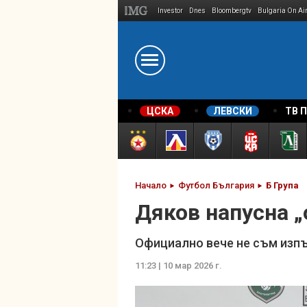
Investor
Dnes
Bloombergtv
Bulgaria On Ai
Megavselena.bg
ЦСКА
ЛЕВСКИ
ТВ 
Начало
Футбол България
Б Група
Дяков напусна „
Официално вече не съм изпъ
11:23 | 10 мар 2026 г.