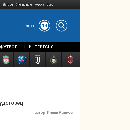
Start.bg
Chernomore
Posoka
Boec
14
ДНЕС
 ФУТБОЛ
ИНТЕРЕСНО
Лудогорец
автор:
Илиян Радков