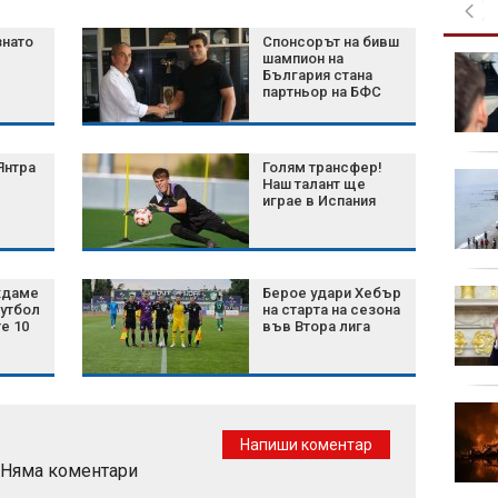
знато
Спонсорът на бивш
шампион на
4 зодии ще се радват
България стана
на финансов късмет
партньор на БФС
до края на 2026 г.
Янтра
Голям трансфер!
14-годишен уби най-
Наш талант ще
малко двама души в
играе в Испания
училище в Тайланд
(ВИДЕО)
ждаме
Берое удари Хебър
Зеленски разпореди
утбол
на старта на сезона
нови операции срещу
е 10
във Втора лига
Русия и обяви помощ
за фермерите
Тръмп затяга
"родилния туризъм" и
Напиши коментар
очаква край на
Няма коментари
войната с Иран