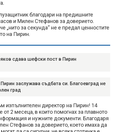
а.
лузащитник благодари на предишните
пасов и Милен Стефанов за доверието.
че „нито за секунда“ не е предал ценностите
ото на Пирин.
яков сдава шефски пост в Пирин
 Пирин заслужава съдбата си. Благоевград не
олен град
ъм изпълнителен директор на Пирин! 14
 от 2 месеца, в които помогнах за плавното
информация и нужните документи. Благодаря
лен Стефанов за доверието, което имаха да
могат да са сигурни, че всяка стотинка е