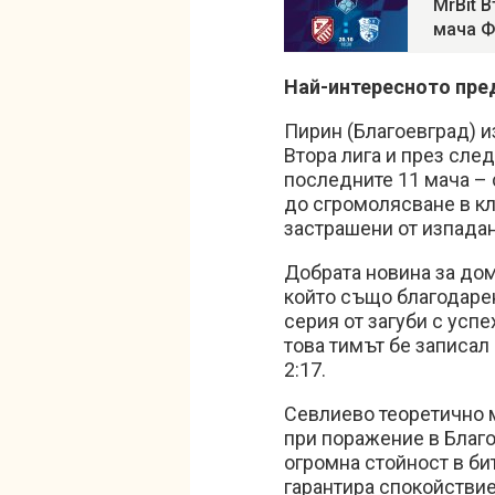
MrBit В
мача Ф
Най-интересното пре
Пирин (Благоевград) и
Втора лига и през сле
последните 11 мача –
до сгромолясване в кл
застрашени от изпадан
Добрата новина за дом
който също благодаре
серия от загуби с усп
това тимът бе записал
2:17.
Севлиево теоретично 
при поражение в Благо
огромна стойност в би
гарантира спокойствие