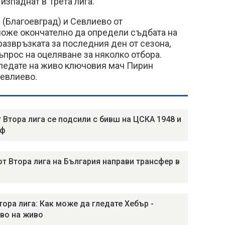
 изпаднат в Трета лига.
(Благоевград) и Севлиево от
оже окончателно да определи съдбата на
 развръзката за последния ден от сезона,
прос на оцеляване за няколко отбора.
гледате на живо ключовия мач Пирин
Севлиево.
т Втора лига се подсили с бивш на ЦСКА 1948 и
Сф
от Втора лига на България направи трансфер в
Втора лига: Как може да гледате Хебър -
во на живо