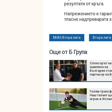
резултати от кръга.
Напрежението е гарант
тласне надпреварата з
MrBit Втора лига
Втора лига
Още от Б Група
Спонсорът на
шампион на
България ста
партньор на 
Голям трансф
Наш талант щ
играе в Испан