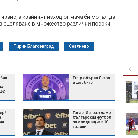
ирано, а крайният изход от мача би могъл да
а оцеляване в множество различни посоки.
Пирин Благоевград
Севлиево
 бивш
Етър обърна Янтра
в дербито
Военноморските сили
на
отбелязаха 147 години
БФС
от създаването си
елект
ер!
Гонзо: Изграждаме
Бебета фламинго
е
българския футбол
получиха първите си
ия
за следващите 10
години
"паспорти" в резерват
край Малага
(СНИМКИ)