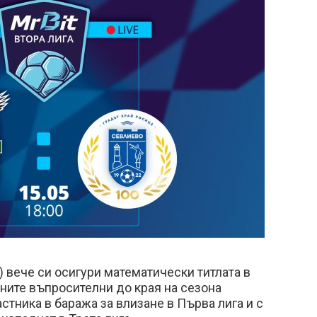
) вече си осигури математически титлата в
овните въпросителни до края на сезона
стника в баража за влизане в Първа лига и с