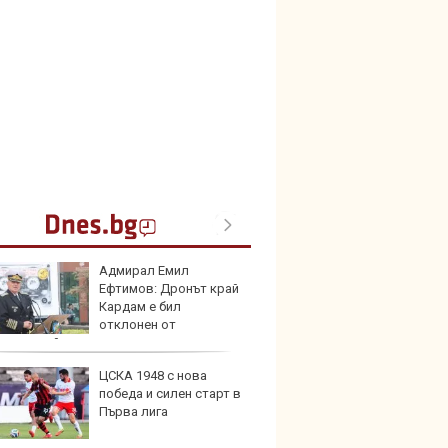
Адмирал Емил
В Кит
Ефтимов: Дронът край
забра
Кардам е бил
автом
отклонен от
ронна война
ЦСКА 1948 с нова
Този н
победа и силен старт в
може 
Първа лига
Европ