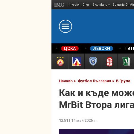
Investor
Dnes
Bloombergtv
Bulgaria On Ai
Megavselena.bg
ЦСКА
ЛЕВСКИ
ТВ 
Начало
Футбол България
Б Група
Как и къде може
MrBit Втора лиг
12:51 | 14 май 2026 г.