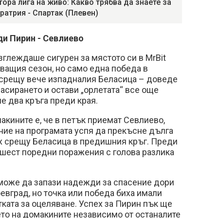
тора лига на живо: Какво трябва да знаете за
ратрия - Спартак (Плевен)
ди Пирин - Севлиево
зглеждаше сигурен за мястото си в MrBit
дващия сезон, но само една победа в
 срещу вече изпадналия Беласица – доведе
асирането и остави „орлетата“ все още
е два кръга преди края.
акините е, че в петък приемат Севлиево,
ние на програмата успя да прекъсне дълга
ех срещу Беласица в предишния кръг. Преди
 шест поредни поражения с голова разлика
може да запази надежди за спасение дори
евград, но точка или победа биха имали
тката за оцеляване. Успех за Пирин пък ще
то на домакините независимо от останалите