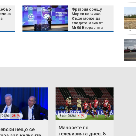
Хебър
Фратрия срещу
Психолог за
сезона
Марек на живо:
убийството в
га
Къде може да
Пловдив: Социалните
гледате мача от
мрежи моделират
MrBit Втора лига
агресията
война
Украйна отрече
умишлено да е
насочвала дрон към
България
г 2026 |
28
8 авг 2026 |
4
Мачовете по
Левски нещо се
телевизията днес, 8
учва зад кулисите