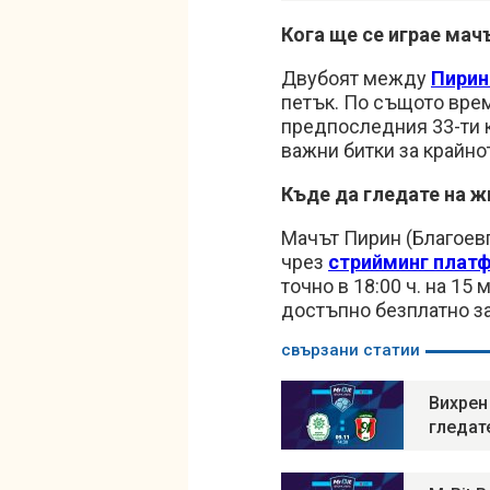
Кога ще се играе мачъ
Двубоят между
Пирин
петък. По същото врем
предпоследния 33-ти к
важни битки за крайн
Къде да гледате на 
Мачът Пирин (Благоев
чрез
стрийминг платф
точно в 18:00 ч. на 15
достъпно безплатно за
свързани статии
Вихрен
гледат