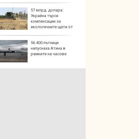
57 млрд. долара:
Домаш
Украйна търси
губи о
компенсации за
стена
екологичните щети от
зареж
та
56 400 пътници
Кой гу
напуснаха Атина в
нашес
рамките на часове
китай