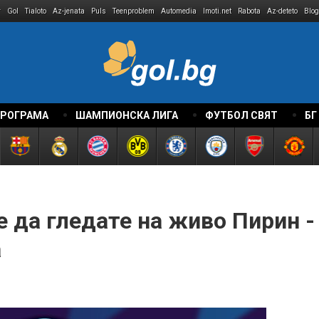
r
Gol
Tialoto
Az-jenata
Puls
Teenproblem
Automedia
Imoti.net
Rabota
Az-deteto
Blog
ПРОГРАМА
ШАМПИОНСКА ЛИГА
ФУТБОЛ СВЯТ
БГ
 да гледате на живо Пирин -
а