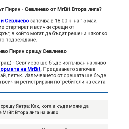
т Пирин - Севлиево от MrBit Втора лига?
 и Севлиево
започва в 18:00 ч. на 15 май,
е стартират и всички срещи от
ръг, в който могат да бъдат решени няколко
ото подреждане.
живо Пирин срещу Севлиево
град) - Севлиево ще бъде излъчван на живо
ормата на MrBit
. Предаването започва
 май, петък. Излъчването от срещата ще бъде
 всички регистрирани потребители на сайта.
 срещу Янтра: Как, кога и къде може да
е MrBit Втора лига на живо