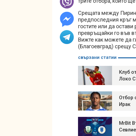
трите отбора, които ще
Срещата между Пирин 
предпоследния кръг м
гостите или да остави
превръщайки го във въ
Вижте как можете да 
(Благоевград) срещу 
свързани статии
Клуб о
Локо 
Отбор 
Ирак
MrBit 
Севлие