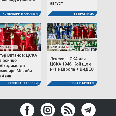
август
ТВ ПРОГРАМА
КОМЕНТАРИ И АНАЛИЗИ
г 2026 |
3
7 авг 2026 |
5
тър Витанов: ЦСКА
Левски, ЦСКА или
а всичко
ЦСКА 1948: Кой ще е
обходимо да
№1 в Европа + ВИДЕО
иминира Макаби
л Авив
СПОРТ И БИЗНЕС
ЕКСПЕРТЪТ ГОВОРИ