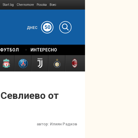
Start.bg
Chernomore
Posoka
Boec
50
ДНЕС
 ФУТБОЛ
ИНТЕРЕСНО
 Севлиево от
автор:
Илиян Радков