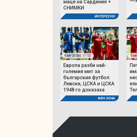
маце на Сардиния +
СНИМКИ
ИНТЕРЕСНО
6 авг 2026 |
11
5 ав
Европа разби най-
Пе
големия мит за
им
българския футбол:
не
Левски, ЦСКА и ЦСКА
ел
1948 го доказаха
Те
ФЕН ЗОНА