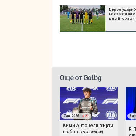
Берое удари 
на старта на 
във Втора ли
Още от Gol.bg
7 авг 2026 |
4
8 ав
Кими Антонели върти
В 
любов със секси
сл