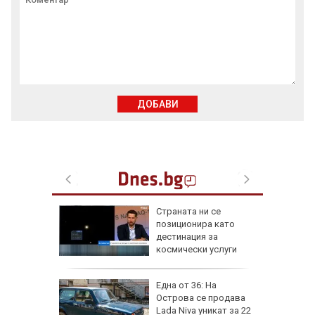
ДОБАВИ
от за 3
Страната ни се
е на
позиционира като
вижение
дестинация за
 август
космически услуги
а най-
Една от 36: На
ник на
Острова се продава
Lada Niva уникат за 22