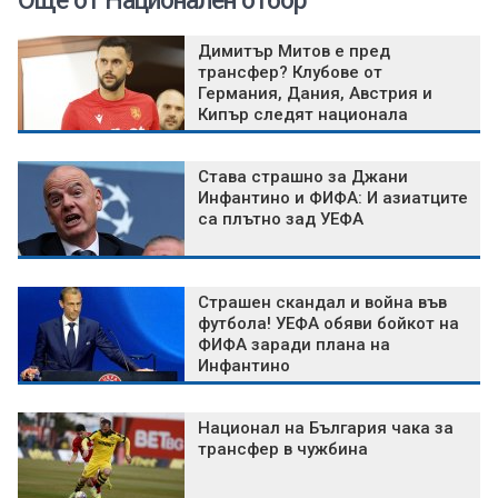
Още от Национален отбор
Димитър Митов е пред
трансфер? Клубове от
Германия, Дания, Австрия и
Кипър следят национала
Става страшно за Джани
Инфантино и ФИФА: И азиатците
са плътно зад УЕФА
Страшен скандал и война във
футбола! УЕФА обяви бойкот на
ФИФА заради плана на
Инфантино
Национал на България чака за
трансфер в чужбина