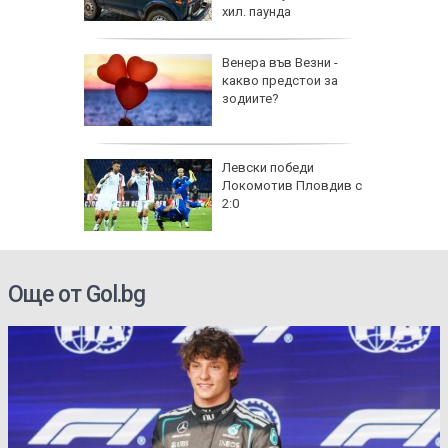
хил. паунда
на
Венера във Везни -
нал в
какво предстои за
зодиите?
рола по
Левски победи
Локомотив Пловдив с
а арести
2:0
Още от Gol.bg