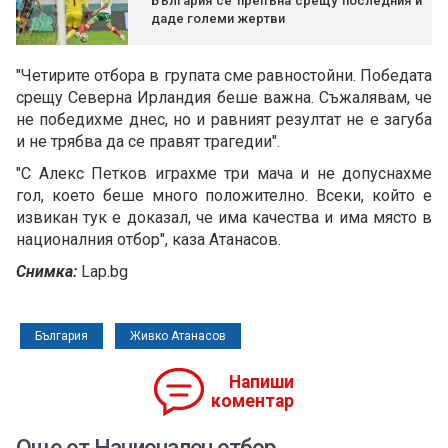
България се препъна срещу последния и
даде големи жертви
"Четирите отбора в групата сме равностойни. Победата
срещу Северна Ирландия беше важна. Съжалявам, че
не победихме днес, но и равният резултат не е загуба
и не трябва да се правят трагедии".
"С Алекс Петков играхме три мача и не допуснахме
гол, което беше много положително. Всеки, който е
извикан тук е доказал, че има качества и има място в
националния отбор", каза Атанасов.
Снимка:
Lap.bg
България
Живко Атанасов
Напиши
коментар