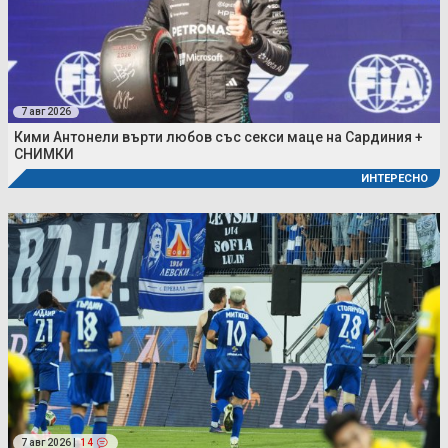
7 авг 2026
Кими Антонели върти любов със секси маце на Сардиния +
СНИМКИ
ИНТЕРЕСНО
7 авг 2026 |
14