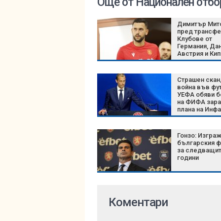
Още от Национален отбо
Димитър Мит
пред трансфе
Клубове от
Германия, Дан
Австрия и Ки
следят нацио
Страшен скан
война във фу
УЕФА обяви б
на ФИФА зар
плана на Инф
Гонзо: Изгра
българския ф
за следващит
години
Коментари