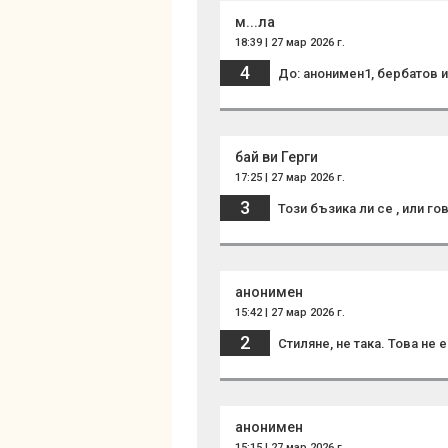
м...ла
18:39 | 27 мар 2026 г.
4
До: анонимен1, бербатов и
бай ви Герги
17:25 | 27 мар 2026 г.
3
Този бъзика ли се , или го
анонимен
15:42 | 27 мар 2026 г.
2
Стиляне, не така. Това не 
анонимен
15:15 | 27 мар 2026 г.