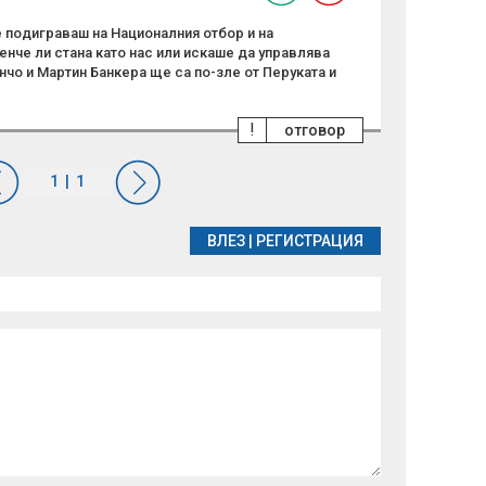
е подиграваш на Националния отбор и на
нче ли стана като нас или искаше да управлява
нчо и Мартин Банкера ще са по-зле от Перуката и
!
отговор
ВЛЕЗ
|
РЕГИСТРАЦИЯ