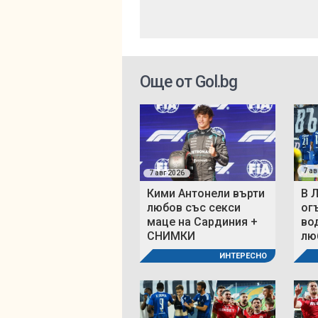
Още от Gol.bg
7 ав
7 авг 2026
Кими Антонели върти
В 
любов със секси
ог
маце на Сардиния +
во
СНИМКИ
люб
ИНТЕРЕСНО