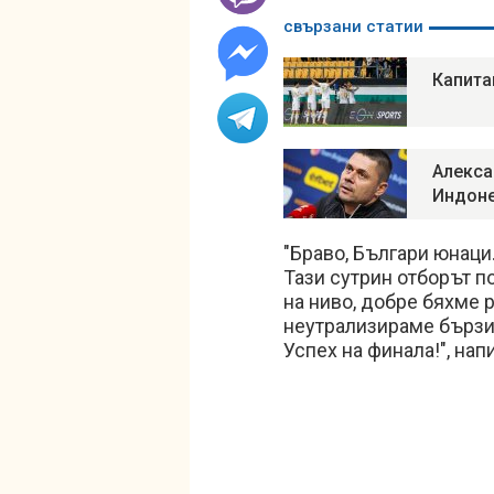
свързани статии
Капита
Алекса
Индоне
"Браво, Българи юнаци
Тази сутрин отборът по
на ниво, добре бяхме 
неутрализираме бързи
Успех на финала!", нап