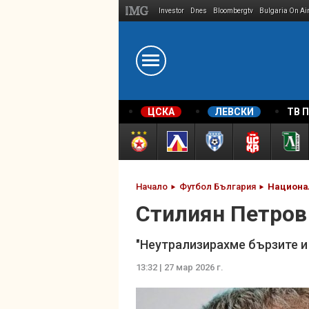
Investor
Dnes
Bloombergtv
Bulgaria On Ai
Megavselena.bg
ЦСКА
ЛЕВСКИ
ТВ 
Начало
Футбол България
Национа
Стилиян Петров 
"Неутрализирахме бързите и
13:32 | 27 мар 2026 г.