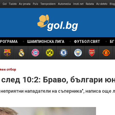
r
Gol
Tialoto
Az-jenata
Puls
Teenproblem
Automedia
Imoti.net
Rabota
Az-deteto
Blog
ПРОГРАМА
ШАМПИОНСКА ЛИГА
ФУТБОЛ СВЯТ
БГ
лен отбор
след 10:2: Браво, българи ю
 неприятни нападатели на съперника", написа още 