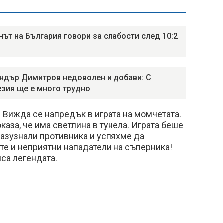
нът на България говори за слабости след 10:2
ндър Димитров недоволен и добави: С
зия ще е много трудно
. Вижда се напредък в играта на момчетата.
каза, че има светлина в тунела. Играта беше
разузнали противника и успяхме да
те и неприятни нападатели на съперника!
иса легендата.