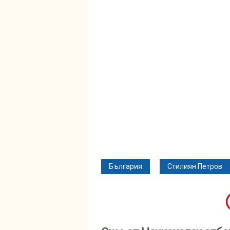
България
Стилиян Петров