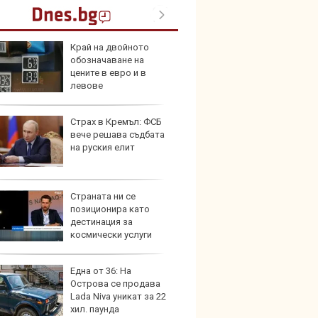
Край на двойното
Toyota
обозначаване на
999 9
цените в евро и в
търси
левове
Страх в Кремъл: ФСБ
Защо 
вече решава съдбата
остав
на руския елит
жегат
Страната ни се
Автом
позиционира като
под з
дестинация за
на дв
космически услуги
Една от 36: На
Карав
Острова се продава
най-г
Lada Niva уникат за 22
недос
хил. паунда
елект