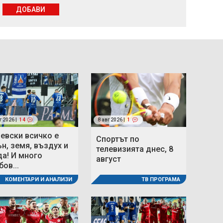
ДОБАВИ
г 2026 |
14
8 авг 2026 |
1
Левски всичко е
Спортът по
ън, земя, въздух и
телевизията днес, 8
да! И много
август
ов...
ТВ ПРОГРАМА
КОМЕНТАРИ И АНАЛИЗИ