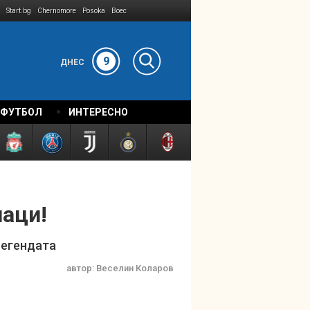
Start.bg
Chernomore
Posoka
Boec
9
ДНЕС
 ФУТБОЛ
ИНТЕРЕСНО
наци!
легендата
автор:
Веселин Коларов