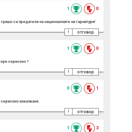
правим
1
0
 гришо са предатели на националните ни гарнитури!
!
отговор
1
0
вори сериозно ?
!
отговор
0
1
е сериозно изказване.
!
отговор
1
3