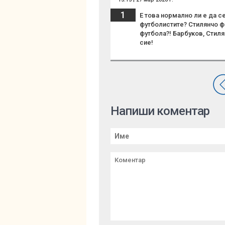
1
Е това нормално ли е да с
футболистите? Стилянчо фе
футбола?! Барбуков, Стиля
сие!
Напиши коментар