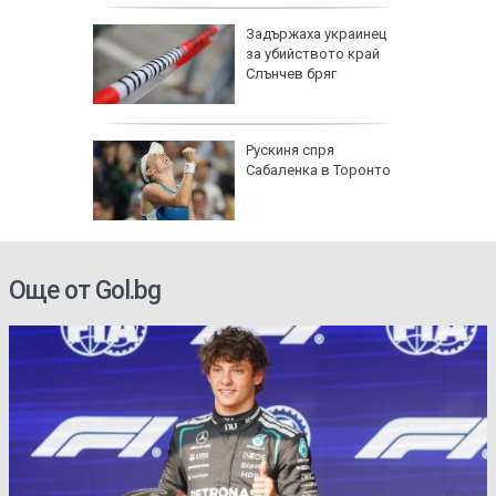
Задържаха украинец
ените да
за убийството край
ите си
Слънчев бряг
омикс:
Рускиня спря
 Георги
Сабаленка в Торонто
д към
щето
Още от Gol.bg