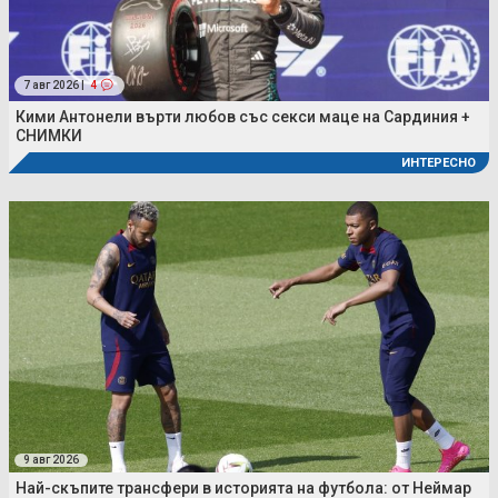
7 авг 2026 |
4
Кими Антонели върти любов със секси маце на Сардиния +
СНИМКИ
ИНТЕРЕСНО
9 авг 2026
Най-скъпите трансфери в историята на футбола: от Неймар