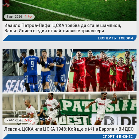
9 авг 2026 |
1
Ивайло Петров-Пифа: ЦСКА трябва да стане шампион,
Вальо Илиев е един от най-силните трансфери
ЕКСПЕРТЪТ ГОВОРИ
7 авг 2026 |
5
Левски, ЦСКА или ЦСКА 1948: Кой ще е №1 в Европа + ВИДЕО
СПОРТ И БИЗНЕС