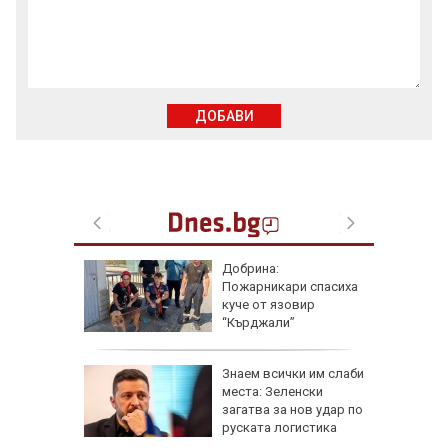
ДОБАВИ
азлични
Добрина:
тува в
Пожарникари спасиха
куче от язовир
“Кърджали”
ра край
Знаем всички им слаби
раинец
места: Зеленски
ка си и
загатва за нов удар по
га
руската логистика