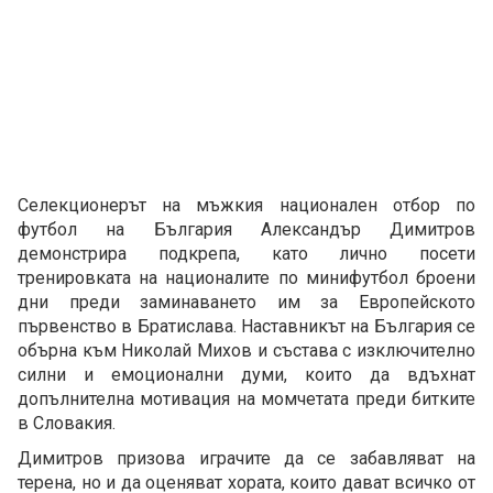
Селекционерът на мъжкия национален отбор по
футбол на България Александър Димитров
демонстрира подкрепа, като лично посети
тренировката на националите по минифутбол броени
дни преди заминаването им за Европейското
първенство в Братислава. Наставникът на България се
обърна към Николай Михов и състава с изключително
силни и емоционални думи, които да вдъхнат
допълнителна мотивация на момчетата преди битките
в Словакия.
Димитров призова играчите да се забавляват на
терена, но и да оценяват хората, които дават всичко от