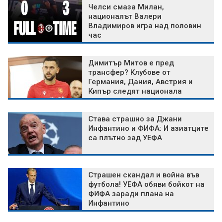
Челси смаза Милан,
националът Валери
Владимиров игра над половин
час
Димитър Митов е пред
трансфер? Клубове от
Германия, Дания, Австрия и
Кипър следят национала
Става страшно за Джани
Инфантино и ФИФА: И азиатците
са плътно зад УЕФА
Страшен скандал и война във
футбола! УЕФА обяви бойкот на
ФИФА заради плана на
Инфантино