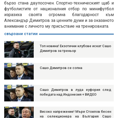
бързо стана двупосочен. Спортно-техническият щаб и
футболистите от националния отбор по минифутбол
изразиха своята огромна благодарност към
Александър Димитров за ценните думи и за оказаното
внимание с личното му присъствие на тренировката.
свързани статии
Топ новина! Екзотични клубове искат Сашо
Димитров за треньор
Сашо Димитров се сопна
Сашо Димитров в луда еуфория след
победата над Индонезия + ВИДЕО
Високо напрежение! Мъри Стоилов бесен
на селекционера на България Сашо