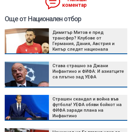
коментар
Още от Национален отбор
Димитър Митов е пред
трансфер? Клубове от
Германия, Дания, Австрия и
Кипър следят национала
Става страшно за Джани
Инфантино и ФИФА: И азиатците
са плътно зад УЕФА
Страшен скандал и война във
футбола! УЕФА обяви бойкот на
ФИФА заради плана на
Инфантино