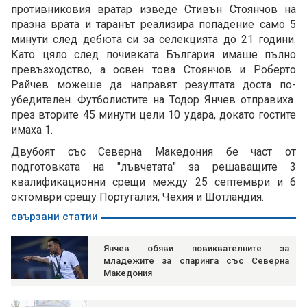
противниковия вратар изведе Стивън Стоянчов на
празна врата и таранът реализира попадение само 5
минути след дебюта си за селекцията до 21 години.
Като цяло след почивката България имаше пълно
превъзходство, а освен това Стоянчов и Роберто
Райчев можеше да направят резултата доста по-
убедителен. Футболистите на Тодор Янчев отправиха
през вторите 45 минути цели 10 удара, докато гостите
имаха 1.
Двубоят със Северна Македония бе част от
подготовката на "лъвчетата" за решаващите 3
квалификационни срещи между 25 септември и 6
октомври срещу Португалия, Чехия и Шотландия.
свързани статии
Янчев обяви повиквателните за
младежите за спаринга със Северна
Македония