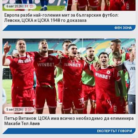
6 авг 2026 |
11
Европа разби най-големия мит за българския футбол:
Левски, ЦСКА и ЦСКА 1948 го доказаха
ФЕН ЗОНА
5 авг 2026 |
3
Петър Витанов: ЦСКА има всичко необходимо да елиминира
Макаби Тел Авив
ЕКСПЕРТЪТ ГОВОРИ