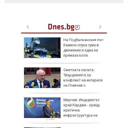
на: Това
На Подбалканския път:
емъл
Камион спука гума в
тиска
движение и едва не
о поле
премаза кола
крайна
я
Сметната палата:
Твърденията за
конфликт на интереси
на Главчев с
възложените от НС одити са спекулативни
чич
Мирчев: Инцидентът
рността,
край Кардам - срещу
ческите
критична
инфраструктура на
държава от НАТО