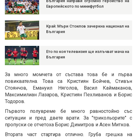
България направи огромно геройство на
Европейското по минифутбол
Край: Мъри Стоилов зачеркна национал на
България
Ето по коя телевизия ще излъчват мача на
България
За много момчета от състава това бе и първа
повиквателна. Това са Кристиян Бойчев, Стивън
Стоянчов, Емануил Няголов, Васил Каймаканов,
Максимилиан Лазаров, Кристиян Пехливанов и Борис
Тодоров.
Първото полувреме бе много равностойно със
ситуации и пред двете врати. За "трикольорите" с
пропуски се отчетоха Борис Димитров и Асен Митков.
Втората част стартира отлично. Груба грешка на