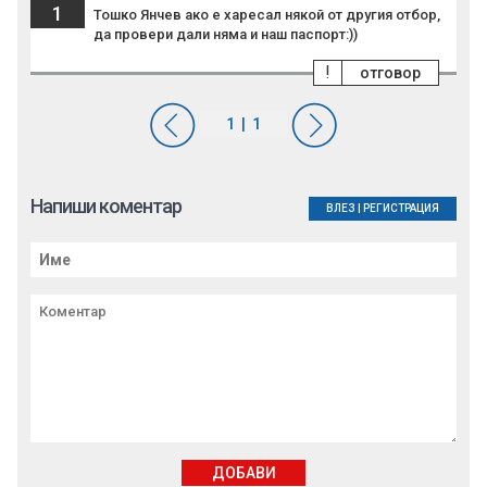
1
Тошко Янчев ако е харесал някой от другия отбор,
да провери дали няма и наш паспорт:))
!
отговор
Напиши коментар
ВЛЕЗ
|
РЕГИСТРАЦИЯ
ДОБАВИ