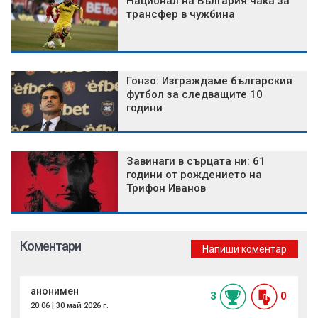
Национал на България чака за
трансфер в чужбина
Гонзо: Изграждаме българския
футбол за следващите 10
години
Завинаги в сърцата ни: 61
години от рождението на
Трифон Иванов
Коментари
Напиши коментар
анонимен
3
0
20:06 | 30 май 2026 г.