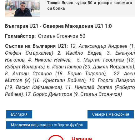
Тошко Янчев чукна 50 и разкри голямата
си болка
България U21 - Северна Македония U21 1:0
Голмайстор:
Стивън Стоянчов 50
Състав на България U21:
12. Александър Андреев (1.
Стефан Смъркалев) 2. Ивайло Видев, 3. Емануил
Няголов, 4. Никола Нейчев, 5. Мартин Георгиев (13.
Кубрат Йонашчъ), 6. Иван Панков (20. Дамян Йорданов),
8. Антоан Стоянов (18. Борис Тодоров), 22. Асен
Митков (к) (16. Кристиян Бойчев), 10. Георги Лазаров
(19. Васил Каймаканов), 11. Николай Златев (Роберто
Райчев), 17. Борис Димитров (9. Стивън Стоянчов)
България
Северна Македония
Младежки национален отбор по футбол
Напиши