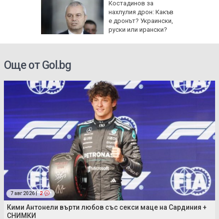
Костадинов за
ртин
нахлулия дрон: Какъв
ът на
е дронът? Украински,
озопол
руски или ирански?
Още от Gol.bg
7 авг 2026 |
2
Кими Антонели върти любов със секси маце на Сардиния +
СНИМКИ