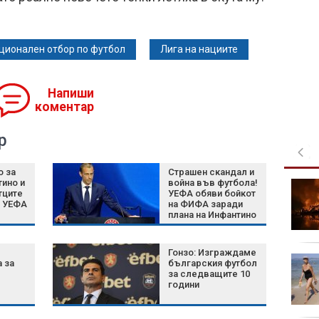
ционален отбор по футбол
Лига на нациите
Напиши
коментар
р
о за
Страшен скандал и
ино и
война във футбола!
Църковен празник на 7
тците
УЕФА обяви бойкот
август: Ето кои са
д УЕФА
на ФИФА заради
забраните и поличбите
плана на Инфантино
Гонзо: Изграждаме
Жега без край:
 за
българския футбол
Температурите отново
за следващите 10
години
ще достигнат 40
градуса