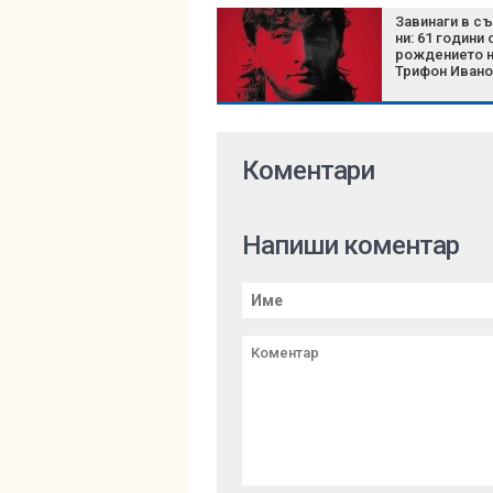
Завинаги в с
ни: 61 години 
рождението 
Трифон Иван
Коментари
Напиши коментар