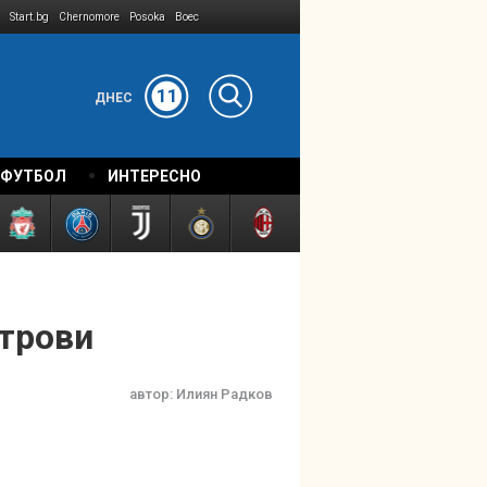
Start.bg
Chernomore
Posoka
Boec
11
ДНЕС
 ФУТБОЛ
ИНТЕРЕСНО
строви
автор:
Илиян Радков