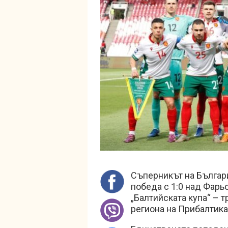
Съперникът на Българи
победа с 1:0 над Фарь
„Балтийската купа“ – т
региона на Прибалтика