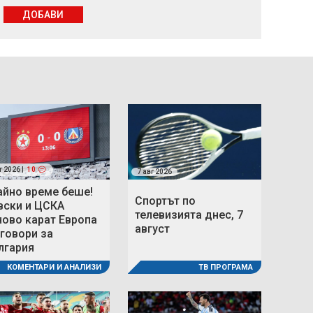
ДОБАВИ
г 2026 |
10
7 авг 2026
айно време беше!
Спортът по
вски и ЦСКА
телевизията днес, 7
ново карат Европа
август
 говори за
лгария
ТВ ПРОГРАМА
КОМЕНТАРИ И АНАЛИЗИ