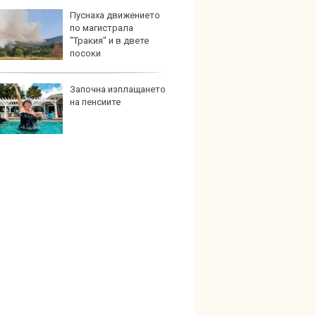
Пуснаха движението
Защо 
по магистрала
бутон
"Тракия" и в двете
новит
посоки
Започна изплащането
Графи
на пенсиите
разкр
преди