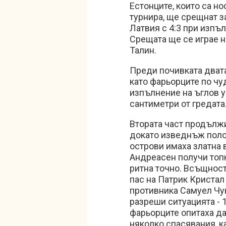
Естонците, които са но
турнира, ще срещнат з
Латвия с 4:3 при изпъ
Срещата ще се играе на
Талин.
Преди почивката двата
като фарьорците по чу
изпълнение на ъглов уд
сантиметри от гредата
Втората част продължи
докато изведнъж поло
острови имаха златна 
Андреасен получи топка
ритна точно. Всъщност
пас на Патрик Кристал
противника Самуел Чу
разреши ситуацията - 1
фарьорците опитаха да
няколко спасявания, ка