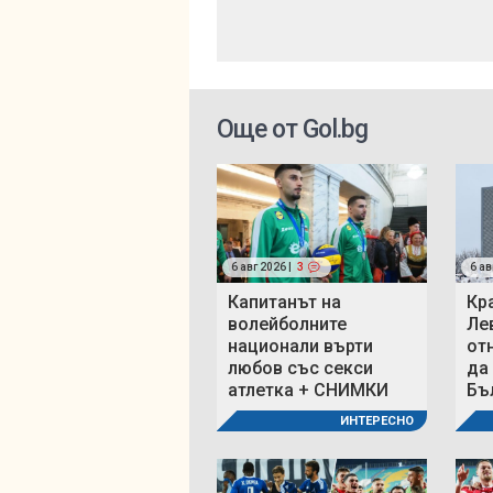
Още от Gol.bg
6 авг 2026 |
3
6 ав
Капитанът на
Кр
волейболните
Ле
национали върти
от
любов със секси
да
атлетка + СНИМКИ
Бъ
ИНТЕРЕСНО