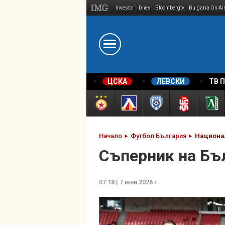
Investor
Dnes
Bloombergtv
Bulgaria On Ai
Megavselena.bg
ЦСКА
ЛЕВСКИ
ТВ 
Начало
Футбол България
Национа
Съперник на Бъ
07:18 | 7 юни 2026 г.