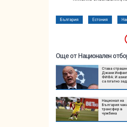
България
Естония
На
Още от Национален отбо
Става страшн
Джани Инфант
ФИФА: И азиа
са плътно за
Национал на
България чака
трансфер в
чужбина