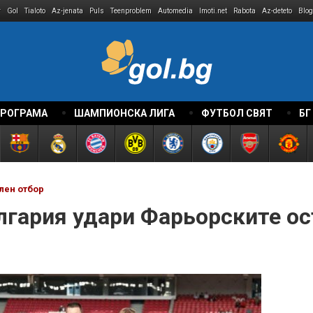
r
Gol
Tialoto
Az-jenata
Puls
Teenproblem
Automedia
Imoti.net
Rabota
Az-deteto
Blog
ПРОГРАМА
ШАМПИОНСКА ЛИГА
ФУТБОЛ СВЯТ
БГ
лен отбор
лгария удари Фарьорските о