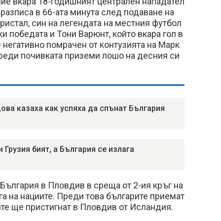
ие вкара 18-годишният централен нападател
 разписа в 66-ата минута след подаване на
ристал, син на легендата на местния футбол
и победата и Тони Варюнт, който вкара гол в
 негативно помрачен от контузията на Марк
преди почивката приземи лошо на десния си
ова казаха как успяха да спънат България
 Грузия бият, а България се излага
 България в Пловдив в среща от 2-ия кръг на
ига на нациите. Преди това българите приемат
те ще пристигнат в Пловдив от Исландия.