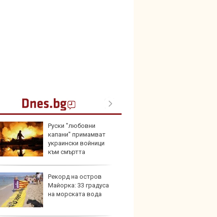
Руски "любовни
Герма
капани" примамват
Ferrari
украински войници
към смъртта
Рекорд на остров
Дори 
Майорка: 33 градуса
върху
на морската вода
загуб