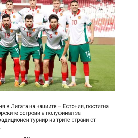
я в Лигата на нациите – Естония, постигна
орските острови в полуфинал за
радиционен турнир на трите страни от
.