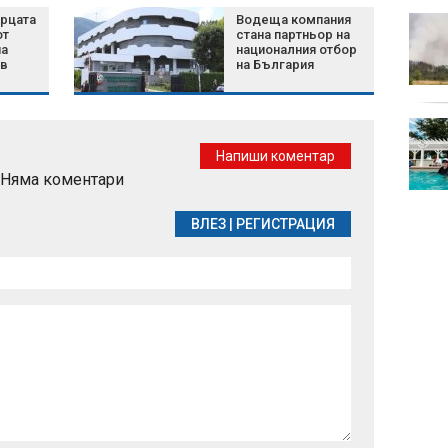
ърцата
Водеща компания
Хороскоп за 7 август
от
стана партньор на
2026 г.: Нови
на
националния отбор
възможности и важни
ов
на България
решения за зодиите
Белият дом избра
затворените AI
Напиши коментар
модели пред
Няма коментари
отворените
ВЛЕЗ
|
РЕГИСТРАЦИЯ