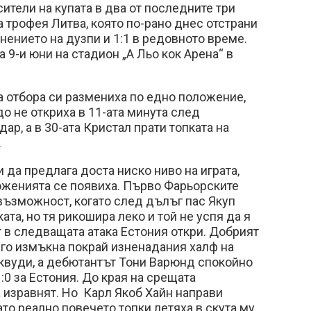
сители на купата в два от последните три
а трофея Литва, която по-рано днес отстрани
лнението на дузпи и 1:1 в редовното време.
 9-и юни на стадион „А Льо кок Арена“ в
 отбора си размениха по едно положение,
до не откриха в 11-ата минута след
ар, а в 30-ата Кристал прати топката на
.
 да предлага доста ниско ниво на играта,
женията се появиха. Първо Фарьорските
възможност, когато след дълъг пас Якуп
та, но тя рикошира леко и той не успя да я
 в следващата атака Естония откри. Добрият
 го измъкна покрай изненадания халф на
квуди, а дебютантът Тони Варюнд спокойно
:0 за Естония. До края на срещата
 изравнят. Но Карл Якоб Хайн направи
то реално повечето топки летяха в скута му.