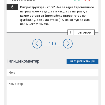
6
Инфраструктура - кога? Ние за една Евровизия се
изприщихме къде да е и как да се направи, а
какво остава за Европейско първенство по
футбол?! Дори и да стане (1% шанс), тук да има
най-много 2-3 мача....
!
отговор
Напиши коментар
ВЛЕЗ
|
РЕГИСТРАЦИЯ