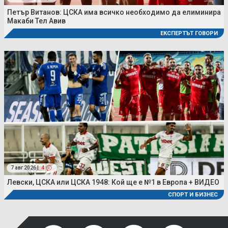
Петър Витанов: ЦСКА има всичко необходимо да елиминира
Макаби Тел Авив
ЕКСПЕРТЪТ ГОВОРИ
7 авг 2026 |
4
Левски, ЦСКА или ЦСКА 1948: Кой ще е №1 в Европа + ВИДЕО
СПОРТ И БИЗНЕС