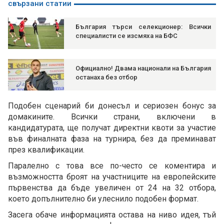
свързани статии
България търси селекционер: Всички
специалисти се изсмяха на БФС
Официално! Двама национали на България
останаха без отбор
Подобен сценарий би донесъл и сериозен бонус за
домакините. Всички страни, включени в
кандидатурата, ще получат директни квоти за участие
във финалната фаза на турнира, без да преминават
през квалификации.
Паралелно с това все по-често се коментира и
възможността броят на участниците на европейските
първенства да бъде увеличен от 24 на 32 отбора,
което допълнително би улеснило подобен формат.
Засега обаче информацията остава на ниво идея, тъй