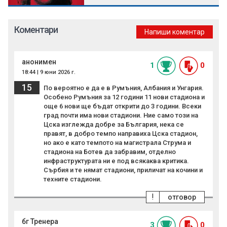
Коментари
Напиши коментар
анонимен
1
0
18:44 | 9 юни 2026 г.
15
По вероятно е да е в Румъния, Албания и Унгария.
Особено Румъния за 12 години 11 нови стадиона и
още 6 нови ще бъдат открити до 3 години. Всеки
град почти има нови стадиони. Ние само този на
Цска изглежда добре за България, нека се
правят, в добро темпо направиха Цска стадион,
но ако е като темпото на магистрала Струма и
стадиона на Ботев да забравим, отделно
инфраструктурата ни е под всякаква критика.
Сърбия и те нямат стадиони, приличат на кочини и
техните стадиони.
!
отговор
бг Тренера
3
0