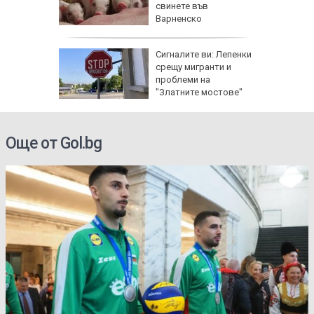
ай Видин
свинете във
Варненско
Сигналите ви: Лепенки
 8 август
срещу мигранти и
 Как
проблеми на
те води
"Златните мостове"
ка на
Още от Gol.bg