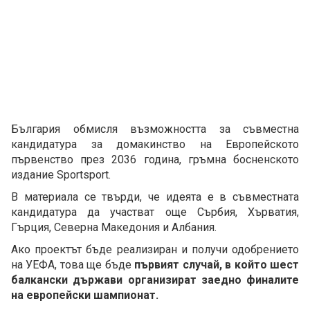
България обмисля възможността за съвместна
кандидатура за домакинство на Европейското
първенство през 2036 година, гръмна босненското
издание Sportsport.
В материала се твърди, че идеята е в съвместната
кандидатура да участват още Сърбия, Хърватия,
Гърция, Северна Македония и Албания.
Ако проектът бъде реализиран и получи одобрението
на УЕФА, това ще бъде
първият случай, в който шест
балкански държави организират заедно финалите
на европейски шампионат.