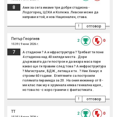
8
Ами за сега имаме три добри стадиона -
Лодогорец, ЦСКА и Колежа. Левски може да
направи и той, и нов Национален, става.
!
отговор
Петър Георгиев
2
0
15:39 | 9 юни 2026 г.
7
А стадиони ? А и нфраструктура ? Трябват ти поне
4 стадиона над 40 хиляди места . Дори
държавата да ги построи и да вкара маса пари
какво ще ги правим след това ? А инфраструктура
? Магистрали , БДЖ , летища и тн . ? Ние Хемус я
строим 60 години . Египтяните са построили
голямата пирамида за 20 . На ония инжинер от 8 -
ми клас пак му е хрумнала няква гениална идея ,
но това по -с коро граничи с фантастиката .
!
отговор
ТТ
2
0
15:35 | 9 юни 2026 г.