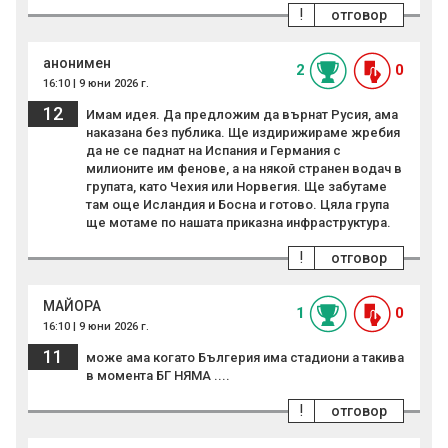
!
отговор
анонимен
2
0
16:10 | 9 юни 2026 г.
12
Имам идея. Да предложим да върнат Русия, ама
наказана без публика. Ще издирижираме жребия
да не се паднат на Испания и Германия с
милионите им фенове, а на някой странен водач в
групата, като Чехия или Норвегия. Ще забутаме
там още Исландия и Босна и готово. Цяла група
ще мотаме по нашата приказна инфраструктура.
!
отговор
МАЙОРА
1
0
16:10 | 9 юни 2026 г.
11
може ама когато Бългерия има стадиони а такива
в момента БГ НЯМА ....
!
отговор