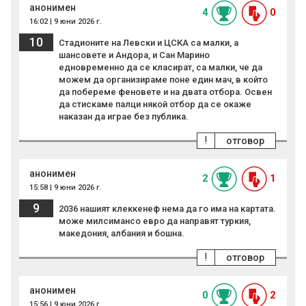
анонимен
4
0
16:02 | 9 юни 2026 г.
10
Стадионите на Левски и ЦСКА са малки, а
шансовете и Андора, и Сан Марино
едновременно да се класират, са малки, че да
можем да организираме поне един мач, в който
да побереме феновете и на двата отбора. Освен
да стискаме палци някой отбор да се окаже
наказан да играе без публика.
!
отговор
анонимен
2
1
15:58 | 9 юни 2026 г.
9
2036 нашият клеккенеф нема да го има на картата.
може милсимансо евро да направят туркия,
македония, албания и бошна.
!
отговор
анонимен
0
2
15:56 | 9 юни 2026 г.