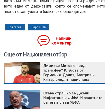
като към момента няма официално потвърждение от
нито една от държавите, които се споменават като
част от евентуалната балканска кандидатура.
България
Евро 2036
Напиши
коментар
Още от Национален отбор
Димитър Митов е пред
трансфер? Клубове от
Германия, Дания, Австрия и
Кипър следят национала
Става страшно за Джани
Инфантино и ФИФА: И азиатците
са плътно зад УЕФА