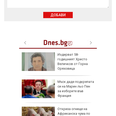
ДОБАВИ
еста
Издирват 58-
годишният Христо
Величков от Горна
Оряховица
ова
Мъск даде подкрепата
 млн.
си на Марин льо Пен
а на
за изборите във
н
Франция
ъса
Откриха огнище на
жаха
Африканска чума по