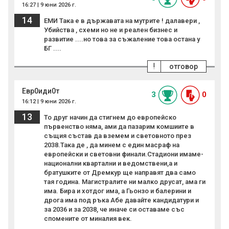
16:27 | 9 юни 2026 г.
14
ЕМИ Така е в държавата на мутрите ! далавери ,
Убийства , схеми но не и реален бизнес и
развитие ....но това за съжаление това остана у
БГ ....
!
отговор
Евр0иди0т
3
0
16:12 | 9 юни 2026 г.
13
То друг начин да стигнем до европейско
първенство няма, ами да пазарим комшиите в
същия състав да вземем и световното през
2038.Така де , да минем с един масраф на
европейски и световни финали.Стадиони имаме-
национални квартални и ведомствени,а и
братушките от Дремкур ще направят два само
тая година. Магистралите ни малко друсат, ама ги
има. Бира и хотдог има, а Гьонзо и балерини и
дрога има под ръка Абе давайте кандидатури и
за 2036 и за 2038, че иначе си оставаме със
спомените от миналия век.