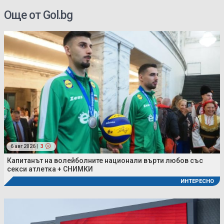
Още от Gol.bg
6 авг 2026 |
3
Капитанът на волейболните национали върти любов със
секси атлетка + СНИМКИ
ИНТЕРЕСНО