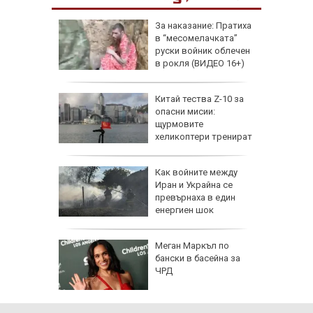
еги: Как
За наказание: Пратиха
в “месомелачката”
да
руски войник облечен
 хората?
в рокля (ВИДЕО 16+)
Китай тества Z-10 за
опасни мисии:
щурмовите
хеликоптери тренират
полети под радара
Как войните между
Иран и Украйна се
превърнаха в един
енергиен шок
о се
Меган Маркъл по
кво
бански в басейна за
оти
ЧРД