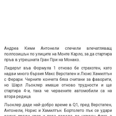
Андреа Кими Антонели спечели впечатляващ
полпозишън по улиците на Монте Карло, за да стартира
пръв в утрешната Гран При на Монако.
Лидерът във Формула 1 отново бе страхотен, като
надви много бързия Макс Верстапен и Люис Хамилтън
с Ферари. Черните кончета бяха считани за фаворити,
но Шарл Льоклер имаше отново трудности и ще
стартира 4-и, така че червените автомобили са на
втора редица.
Льоклер даде най-добро време в Q1, пред Верстапен,
Антонели, Норис и Хамилтън. Бортолето пък се удари