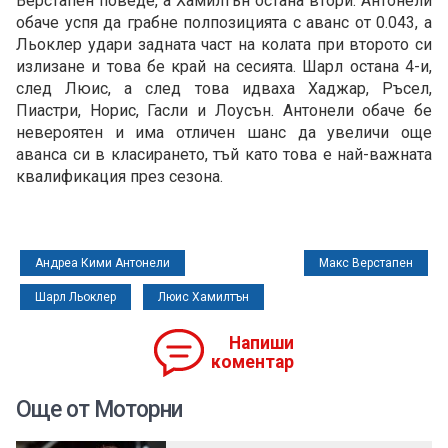
Верстапен поведе, а Хамилтън остана втори. Антонели
обаче успя да грабне полпозицията с аванс от 0.043, а
Льоклер удари задната част на колата при второто си
излизане и това бе край на сесията. Шарл остана 4-и,
след Люис, а след това идваха Хаджар, Ръсел,
Пиастри, Норис, Гасли и Лоусън. Антонели обаче бе
невероятен и има отличен шанс да увеличи още
аванса си в класирането, тъй като това е най-важната
квалификация през сезона.
Андреа Кими Антонели
Макс Верстапен
Шарл Льоклер
Люис Хамилтън
Напиши
коментар
Още от Моторни