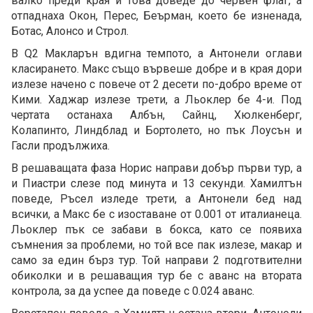
валко преди края и това доведе до червен флаг, а
отпаднаха Окон, Перес, Беърман, което бе изненада,
Ботас, Алонсо и Строл.
В Q2 Макларън вдигна темпото, а Антонели оглави
класирането. Макс също вървеше добре и в края дори
излезе начено с повече от 2 десети по-добро време от
Кими. Хаджар излезе трети, а Льоклер бе 4-и. Под
чертата останаха Албън, Сайнц, Хюлкенберг,
Колапинто, Линдблад и Бортолето, но пък Лоусън и
Гасли продължиха.
В решаващата фаза Норис направи добър първи тур, а
и Пиастри слезе под минута и 13 секунди. Хамилтън
поведе, Ръсел изледе трети, а Антонели бед над
всички, а Макс бе с изоставане от 0.001 от италианеца.
Льоклер пък се забави в бокса, като се появиха
съмнения за проблеми, но той все пак излезе, макар и
само за един бърз тур. Той направи 2 подготвителни
обиколки и в решаващия тур бе с аванс на втората
контрола, за да успее да поведе с 0.024 аванс.