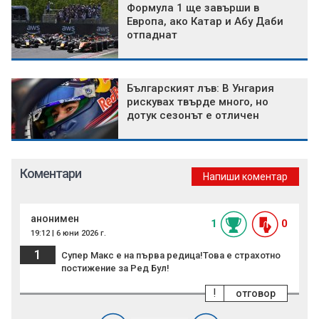
Формула 1 ще завърши в
Европа, ако Катар и Абу Даби
отпаднат
Българският лъв: В Унгария
рискувах твърде много, но
дотук сезонът е отличен
Коментари
Напиши коментар
анонимен
1
0
19:12 | 6 юни 2026 г.
1
Супер Макс е на първа редица!Това е страхотно
постижение за Ред Бул!
!
отговор